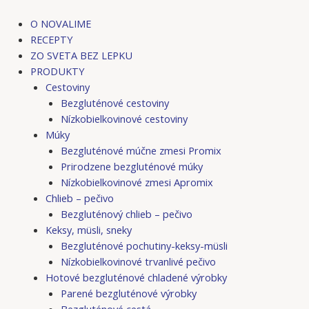
Preskočiť
Post
na
navigation
O NOVALIME
obsah
RECEPTY
ZO SVETA BEZ LEPKU
PRODUKTY
Cestoviny
Bezgluténové cestoviny
Nízkobielkovinové cestoviny
Múky
Bezgluténové múčne zmesi Promix
Prirodzene bezgluténové múky
Nízkobielkovinové zmesi Apromix
Chlieb – pečivo
Bezgluténový chlieb – pečivo
Keksy, müsli, sneky
Bezgluténové pochutiny-keksy-müsli
Nízkobielkovinové trvanlivé pečivo
Hotové bezgluténové chladené výrobky
Parené bezgluténové výrobky