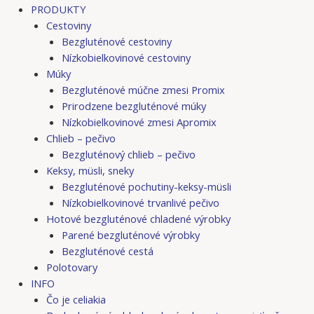
PRODUKTY
Cestoviny
Bezgluténové cestoviny
Nízkobielkovinové cestoviny
Múky
Bezgluténové múčne zmesi Promix
Prirodzene bezgluténové múky
Nízkobielkovinové zmesi Apromix
Chlieb – pečivo
Bezgluténový chlieb – pečivo
Keksy, müsli, sneky
Bezgluténové pochutiny-keksy-müsli
Nízkobielkovinové trvanlivé pečivo
Hotové bezgluténové chladené výrobky
Parené bezgluténové výrobky
Bezgluténové cestá
Polotovary
INFO
Čo je celiakia