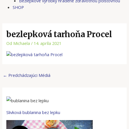
Bezlepkové výrobky hradené zdravotnou poisťovňou
SHOP
bezlepková tarhoňa Procel
Od
Michaela
/
14. apríla 2021
←
Predchádzajúci Médiá
Slivková bublanina bez lepku