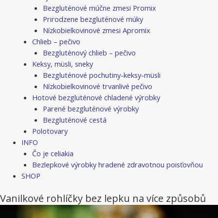
Bezgluténové múčne zmesi Promix
Prirodzene bezgluténové múky
Nízkobielkovinové zmesi Apromix
Chlieb – pečivo
Bezgluténový chlieb – pečivo
Keksy, müsli, sneky
Bezgluténové pochutiny-keksy-müsli
Nízkobielkovinové trvanlivé pečivo
Hotové bezgluténové chladené výrobky
Parené bezgluténové výrobky
Bezgluténové cestá
Polotovary
INFO
Čo je celiakia
Bezlepkové výrobky hradené zdravotnou poisťovňou
SHOP
Vanilkové rohlíčky bez lepku na více způsobů