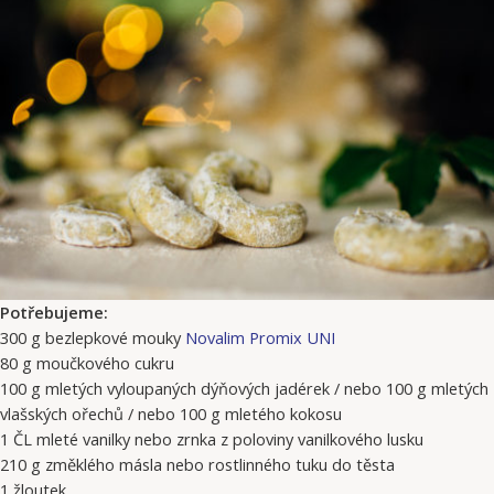
Potřebujeme:
300 g bezlepkové mouky
Novalim Promix UNI
80 g moučkového cukru
100 g mletých vyloupaných dýňových jadérek / nebo 100 g mletých
vlašských ořechů / nebo 100 g mletého kokosu
1 ČL mleté vanilky nebo zrnka z poloviny vanilkového lusku
210 g změklého másla nebo rostlinného tuku do těsta
1 žloutek