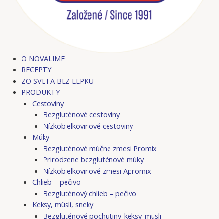
O NOVALIME
RECEPTY
ZO SVETA BEZ LEPKU
PRODUKTY
Cestoviny
Bezgluténové cestoviny
Nízkobielkovinové cestoviny
Múky
Bezgluténové múčne zmesi Promix
Prirodzene bezgluténové múky
Nízkobielkovinové zmesi Apromix
Chlieb – pečivo
Bezgluténový chlieb – pečivo
Keksy, müsli, sneky
Bezgluténové pochutiny-keksy-müsli