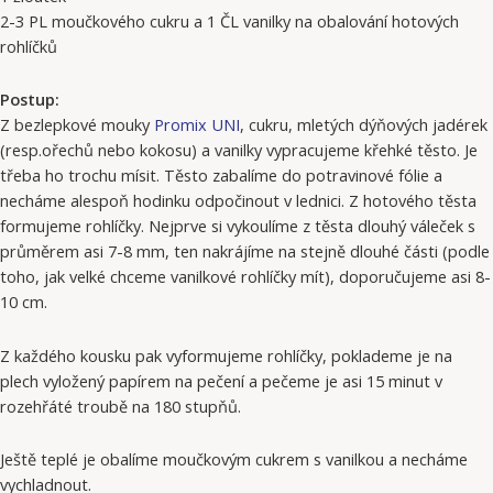
2-3 PL moučkového cukru a 1 ČL vanilky na obalování hotových
rohlíčků
Postup:
Z bezlepkové mouky
Promix UNI
, cukru, mletých dýňových jadérek
(resp.ořechů nebo kokosu) a vanilky vypracujeme křehké těsto. Je
třeba ho trochu mísit. Těsto zabalíme do potravinové fólie a
necháme alespoň hodinku odpočinout v lednici. Z hotového těsta
formujeme rohlíčky. Nejprve si vykoulíme z těsta dlouhý váleček s
průměrem asi 7-8 mm, ten nakrájíme na stejně dlouhé části (podle
toho, jak velké chceme vanilkové rohlíčky mít), doporučujeme asi 8-
10 cm.
Z každého kousku pak vyformujeme rohlíčky, poklademe je na
plech vyložený papírem na pečení a pečeme je asi 15 minut v
rozehřáté troubě na 180 stupňů.
Ještě teplé je obalíme moučkovým cukrem s vanilkou a necháme
vychladnout.