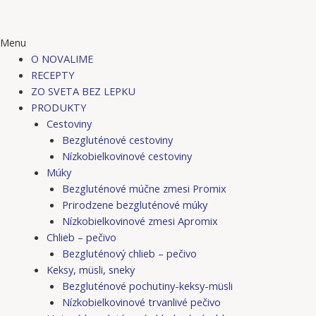
Menu
O NOVALIME
RECEPTY
ZO SVETA BEZ LEPKU
PRODUKTY
Cestoviny
Bezgluténové cestoviny
Nízkobielkovinové cestoviny
Múky
Bezgluténové múčne zmesi Promix
Prirodzene bezgluténové múky
Nízkobielkovinové zmesi Apromix
Chlieb – pečivo
Bezgluténový chlieb – pečivo
Keksy, müsli, sneky
Bezgluténové pochutiny-keksy-müsli
Nízkobielkovinové trvanlivé pečivo