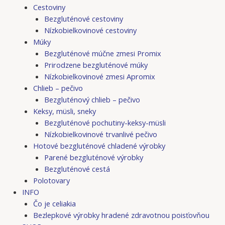
Cestoviny
Bezgluténové cestoviny
Nízkobielkovinové cestoviny
Múky
Bezgluténové múčne zmesi Promix
Prirodzene bezgluténové múky
Nízkobielkovinové zmesi Apromix
Chlieb – pečivo
Bezgluténový chlieb – pečivo
Keksy, müsli, sneky
Bezgluténové pochutiny-keksy-müsli
Nízkobielkovinové trvanlivé pečivo
Hotové bezgluténové chladené výrobky
Parené bezgluténové výrobky
Bezgluténové cestá
Polotovary
INFO
Čo je celiakia
Bezlepkové výrobky hradené zdravotnou poisťovňou