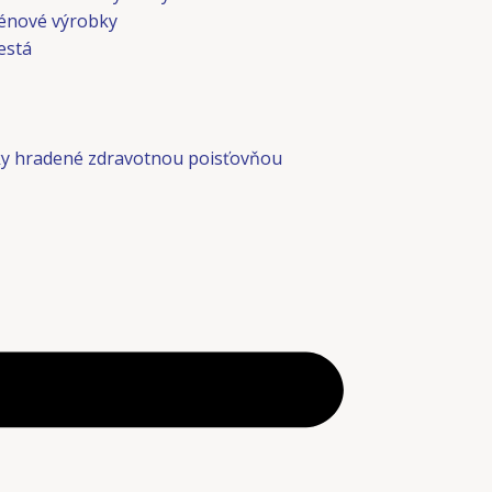
énové výrobky
está
y hradené zdravotnou poisťovňou