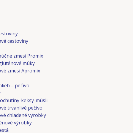
estoviny
ové cestoviny
múčne zmesi Promix
gluténové múky
ové zmesi Apromix
lieb – pečivo
y
ochutiny-keksy-müsli
vé trvanlivé pečivo
vé chladené výrobky
énové výrobky
está