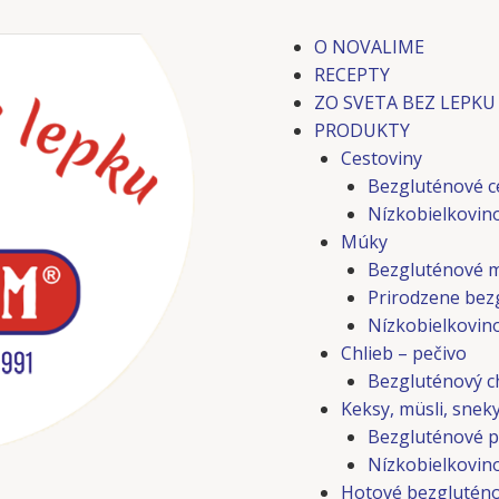
O NOVALIME
RECEPTY
ZO SVETA BEZ LEPKU
PRODUKTY
Cestoviny
Bezgluténové c
Nízkobielkovin
Múky
Bezgluténové 
Prirodzene bez
Nízkobielkovin
Chlieb – pečivo
Bezgluténový ch
Keksy, müsli, snek
Bezgluténové p
Nízkobielkovino
Hotové bezgluténo