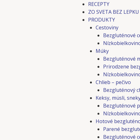
RECEPTY
ZO SVETA BEZ LEPKU
PRODUKTY
Cestoviny
Bezgluténové c
Nízkobielkovin
Múky
Bezgluténové 
Prirodzene bez
Nízkobielkovin
Chlieb – pečivo
Bezgluténový ch
Keksy, müsli, snek
Bezgluténové p
Nízkobielkovino
Hotové bezgluténo
Parené bezglut
Bezgluténové c