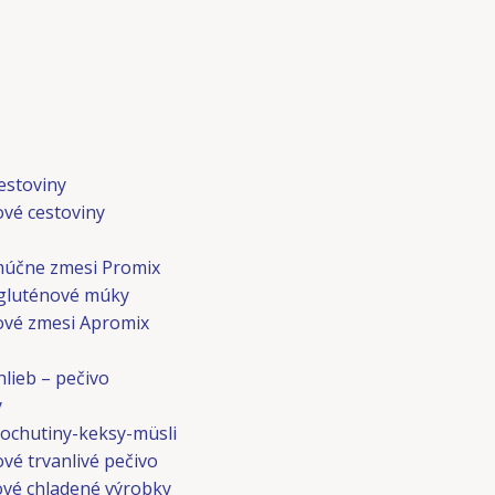
Menu
estoviny
ové cestoviny
múčne zmesi Promix
gluténové múky
ové zmesi Apromix
lieb – pečivo
y
ochutiny-keksy-müsli
vé trvanlivé pečivo
vé chladené výrobky