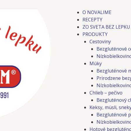
O NOVALIME
RECEPTY
ZO SVETA BEZ LEPKU
PRODUKTY
Cestoviny
Bezgluténové c
Nízkobielkovin
Múky
Bezgluténové 
Prirodzene bez
Nízkobielkovin
Chlieb – pečivo
Bezgluténový ch
Keksy, müsli, snek
Bezgluténové p
Nízkobielkovino
Hotové bezgluténo