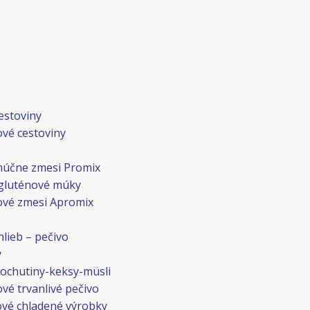
Menu
estoviny
ové cestoviny
múčne zmesi Promix
gluténové múky
ové zmesi Apromix
lieb – pečivo
y
ochutiny-keksy-müsli
vé trvanlivé pečivo
vé chladené výrobky