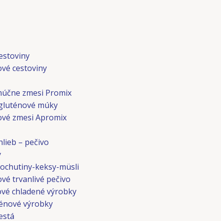
estoviny
ové cestoviny
múčne zmesi Promix
gluténové múky
ové zmesi Apromix
lieb – pečivo
y
ochutiny-keksy-müsli
vé trvanlivé pečivo
vé chladené výrobky
énové výrobky
está