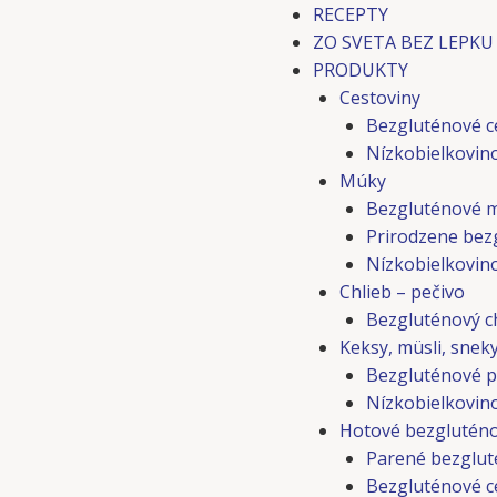
RECEPTY
ZO SVETA BEZ LEPKU
PRODUKTY
Cestoviny
Bezgluténové c
Nízkobielkovin
Múky
Bezgluténové 
Prirodzene bez
Nízkobielkovin
Chlieb – pečivo
Bezgluténový ch
Keksy, müsli, snek
Bezgluténové p
Nízkobielkovino
Hotové bezgluténo
Parené bezglut
Bezgluténové c