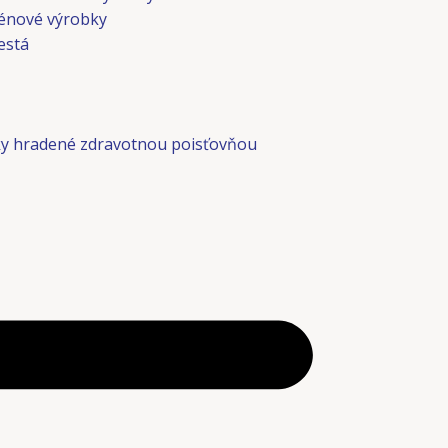
énové výrobky
está
y hradené zdravotnou poisťovňou