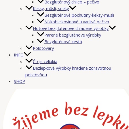
Bezgluténový chlieb – pečivo
Keksy, müsli, sneky
Bezgluténové pochutiny-keksy-müsli
Nízkobielkovinové trvanlivé pečivo
Hotové bezgluténové chladené výrobky
Parené bezgluténové výrobky
Bezgluténové cestá
Polotovary
INFO
Čo je celiakia
Bezlepkové výrobky hradené zdravotnou
poisťovňou
SHOP