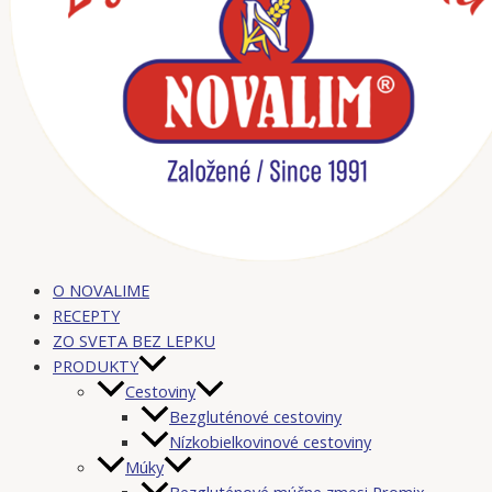
O NOVALIME
RECEPTY
ZO SVETA BEZ LEPKU
PRODUKTY
Cestoviny
Bezgluténové cestoviny
Nízkobielkovinové cestoviny
Múky
Bezgluténové múčne zmesi Promix