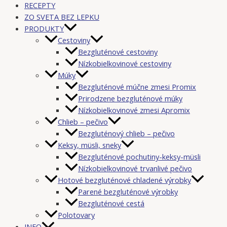
RECEPTY
ZO SVETA BEZ LEPKU
PRODUKTY
Cestoviny
Bezgluténové cestoviny
Nízkobielkovinové cestoviny
Múky
Bezgluténové múčne zmesi Promix
Prirodzene bezgluténové múky
Nízkobielkovinové zmesi Apromix
Chlieb – pečivo
Bezgluténový chlieb – pečivo
Keksy, müsli, sneky
Bezgluténové pochutiny-keksy-müsli
Nízkobielkovinové trvanlivé pečivo
Hotové bezgluténové chladené výrobky
Parené bezgluténové výrobky
Bezgluténové cestá
Polotovary
INFO