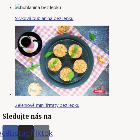
Slivková bublanina bez lepku
Zeleniové mini fritaty bez lepku
Sledujte nás na
acebook
Instagram
Tiktok