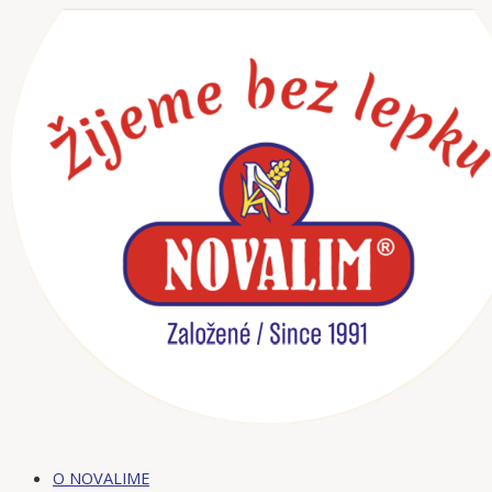
Preskočiť
na
obsah
O NOVALIME