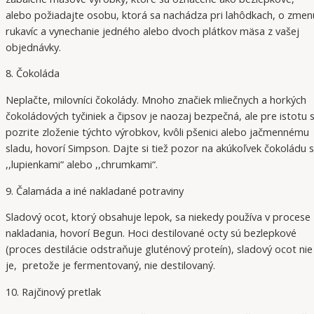
alebo požiadajte osobu, ktorá sa nachádza pri lahôdkach, o zmen
rukavíc a vynechanie jedného alebo dvoch plátkov mäsa z vašej
objednávky.
8. Čokoláda
Neplačte, milovníci čokolády. Mnoho značiek mliečnych a horkých
čokoládových tyčiniek a čipsov je naozaj bezpečná, ale pre istotu s
pozrite zloženie týchto výrobkov, kvôli pšenici alebo jačmennému
sladu, hovorí Simpson. Dajte si tiež pozor na akúkoľvek čokoládu s
,,lupienkami“ alebo ,,chrumkami“.
9. Čalamáda a iné nakladané potraviny
Sladový ocot, ktorý obsahuje lepok, sa niekedy používa v procese
nakladania, hovorí Begun. Hoci destilované octy sú bezlepkové
(proces destilácie odstraňuje gluténový proteín), sladový ocot nie
je, pretože je fermentovaný, nie destilovaný.
10. Rajčinový pretlak