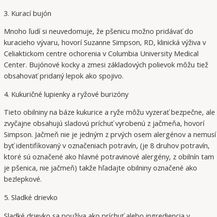
3. Kurací bujón
Mnoho ľudí si neuvedomuje, že pšenicu možno pridávať do
kuracieho vývaru, hovorí Suzanne Simpson, RD, klinická výživa v
Celiaktickom centre ochorenia v Columbia University Medical
Center. Bujónové kocky a zmesi základových polievok môžu tiež
obsahovať pridaný lepok ako spojivo.
4. Kukuričné lupienky a ryžové burizóny
Tieto obilniny na báze kukurice a ryže môžu vyzerať bezpečne, ale
zvyčajne obsahujú sladovú príchuť vyrobenú z jačmeňa, hovorí
Simpson. Jačmeň nie je jedným z prvých osem alergénov a nemusí
byť identifikovaný v označeniach potravín, (je 8 druhov potravín,
ktoré sú označené ako hlavné potravinové alergény, z obilnín tam
je pšenica, nie jačmeň) takže hľadajte obilniny označené ako
bezlepkové.
5. Sladké drievko
Sladké drievko sa používa ako príchuť alebo ingrediencia v