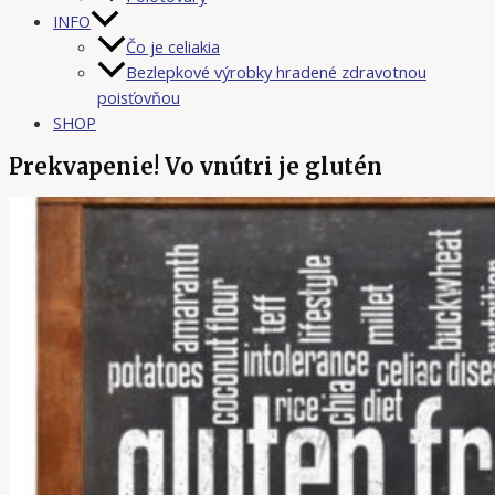
INFO
Čo je celiakia
Bezlepkové výrobky hradené zdravotnou
poisťovňou
SHOP
Prekvapenie! Vo vnútri je glutén