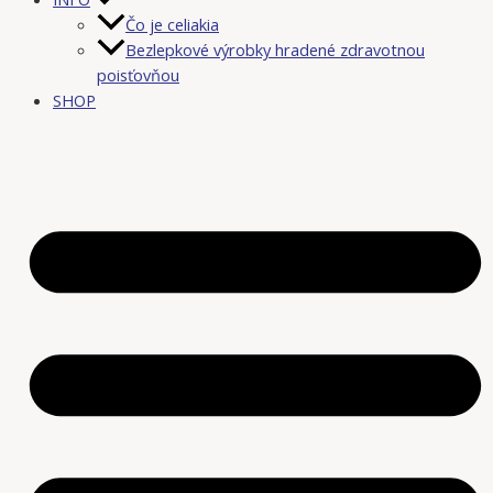
Čo je celiakia
Bezlepkové výrobky hradené zdravotnou
poisťovňou
SHOP