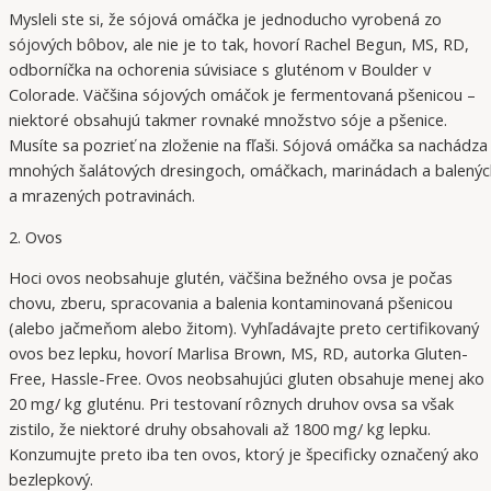
Mysleli ste si, že sójová omáčka je jednoducho vyrobená zo
sójových bôbov, ale nie je to tak, hovorí Rachel Begun, MS, RD,
odborníčka na ochorenia súvisiace s gluténom v Boulder v
Colorade. Väčšina sójových omáčok je fermentovaná pšenicou –
niektoré obsahujú takmer rovnaké množstvo sóje a pšenice.
Musíte sa pozrieť na zloženie na fľaši. Sójová omáčka sa nachádza
mnohých šalátových dresingoch, omáčkach, marinádach a balenýc
a mrazených potravinách.
2. Ovos
Hoci ovos neobsahuje glutén, väčšina bežného ovsa je počas
chovu, zberu, spracovania a balenia kontaminovaná pšenicou
(alebo jačmeňom alebo žitom). Vyhľadávajte preto certifikovaný
ovos bez lepku, hovorí Marlisa Brown, MS, RD, autorka Gluten-
Free, Hassle-Free. Ovos neobsahujúci gluten obsahuje menej ako
20 mg/ kg gluténu. Pri testovaní rôznych druhov ovsa sa však
zistilo, že niektoré druhy obsahovali až 1800 mg/ kg lepku.
Konzumujte preto iba ten ovos, ktorý je špecificky označený ako
bezlepkový.