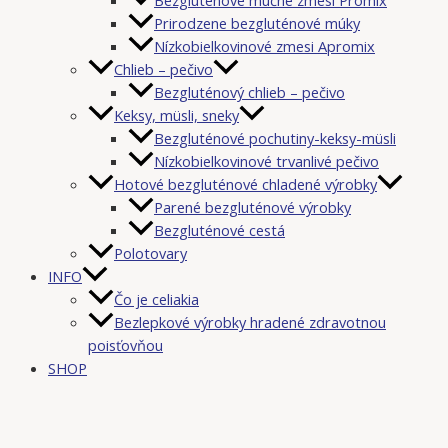
Prirodzene bezgluténové múky
Nízkobielkovinové zmesi Apromix
Chlieb – pečivo
Bezgluténový chlieb – pečivo
Keksy, müsli, sneky
Bezgluténové pochutiny-keksy-müsli
Nízkobielkovinové trvanlivé pečivo
Hotové bezgluténové chladené výrobky
Parené bezgluténové výrobky
Bezgluténové cestá
Polotovary
INFO
Čo je celiakia
Bezlepkové výrobky hradené zdravotnou
poisťovňou
SHOP