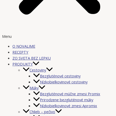
Menu
O NOVALIME
RECEPTY
ZO SVETA BEZ LEPKU
PRODUKTY
Cestoviny
Bezgluténové cestoviny
Nízkobielkovinové cestoviny
Múky
Bezgluténové múčne zmesi Promix
Prirodzene bezgluténové múky
Nízkobielkovinové zmesi Apromix
Chlieb – pečivo