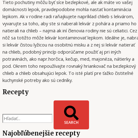
Tieto pochutiny môžu byť síce bezlepkové, ale ak máte vo vašej
domácnosti lepok, pravdepodobne mohla nastať kontaminácia
lepkom. Ak v rodine radi raňajkujete napríklad chlieb s lekvárom,
vyvarujte sa toho, aby ste si naberali lekvár z pohára a priamo ho
natierali na chlieb – najmä ak iní členovia rodiny nie sú celiatici. Cez
nôž sa totižto môže lekvár kontaminovať lepkom. Ideálne je, nabr
si lekvár čistou lyžicou na osobitnú misku a z nej si lekvár natierať
na chlieb, podobný princíp odporúčame použiť aj pri iných
potravinách, ako napr.horčica, kečup, med, majonéza, nátierky a
pod. Okrem toho nepoužívajte rovnaký hriankovač na bezlepkový
chlieb a chlieb obsahujúci lepok. To isté platí pre ťažko čistiteľné
kuchynské potreby ako sú cedníky.
Recepty
SEARCH
Najobľúbenejšie recepty