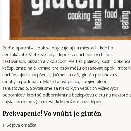
Buďte opatrní – lepok sa objavuje aj na miestach, kde ho
neočakávate. Viete základy – lepok sa nachádza v chlebe,
cestovinách, pizzách a v koláčoch. Ale tiež polievky, sushi, dokonca
kečup, zmrzlina či krmivo pre psov môžu obsahovať lepok. Proteín
nachádzajúci sa v pšenici, jačmeni a raži, glutén prichádza v
mnohých podobách. Môže to byť plnivo, spojivo alebo
zahusťovadlo. Spýtali sme sa niekoľkých vedúcich výživových
odborníkov, ktorí sú odborníkmi na bezlepkovú diétu na niektoré 
najviac prekvapivých miest, kde môžete nájsť lepok.
Prekvapenie! Vo vnútri je glutén
1. Sójová omáčka