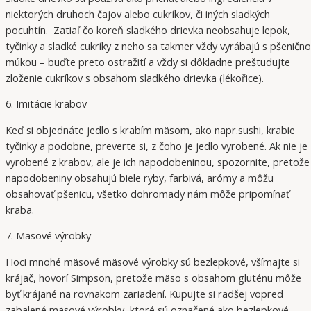
niektorých druhoch čajov alebo cukríkov, či iných sladkých
pocuhtín. Zatiaľ čo koreň sladkého drievka neobsahuje lepok,
tyčinky a sladké cukríky z neho sa takmer vždy vyrábajú s pšeničn
múkou – buďte preto ostražití a vždy si dôkladne preštudujte
zloženie cukríkov s obsahom sladkého drievka (lékořice).
6. Imitácie krabov
Keď si objednáte jedlo s krabím mäsom, ako napr.sushi, krabie
tyčinky a podobne, preverte si, z čoho je jedlo vyrobené. Ak nie je
vyrobené z krabov, ale je ich napodobeninou, spozornite, pretože
napodobeniny obsahujú biele ryby, farbivá, arómy a môžu
obsahovať pšenicu, všetko dohromady nám môže pripomínať
kraba.
7. Mäsové výrobky
Hoci mnohé mäsové mäsové výrobky sú bezlepkové, všímajte si
krájač, hovorí Simpson, pretože mäso s obsahom gluténu môže
byť krájané na rovnakom zariadení. Kupujte si radšej vopred
zabalené mäsové výrobky, ktoré sú označené ako bezlepkové,