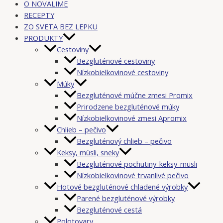
O NOVALIME
RECEPTY
ZO SVETA BEZ LEPKU
PRODUKTY
Cestoviny
Bezgluténové cestoviny
Nízkobielkovinové cestoviny
Múky
Bezgluténové múčne zmesi Promix
Prirodzene bezgluténové múky
Nízkobielkovinové zmesi Apromix
Chlieb – pečivo
Bezgluténový chlieb – pečivo
Keksy, müsli, sneky
Bezgluténové pochutiny-keksy-müsli
Nízkobielkovinové trvanlivé pečivo
Hotové bezgluténové chladené výrobky
Parené bezgluténové výrobky
Bezgluténové cestá
Polotovary