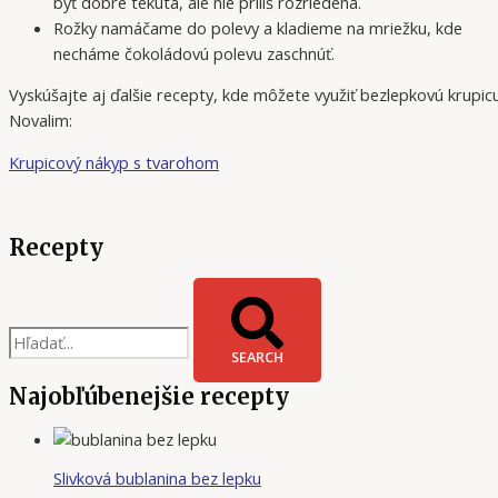
byť dobre tekutá, ale nie príliš rozriedená.
Rožky namáčame do polevy a kladieme na mriežku, kde
necháme čokoládovú polevu zaschnúť.
Vyskúšajte aj ďalšie recepty, kde môžete využiť bezlepkovú krupic
Novalim:
Krupicový nákyp s tvarohom
Recepty
SEARCH
Najobľúbenejšie recepty
Slivková bublanina bez lepku