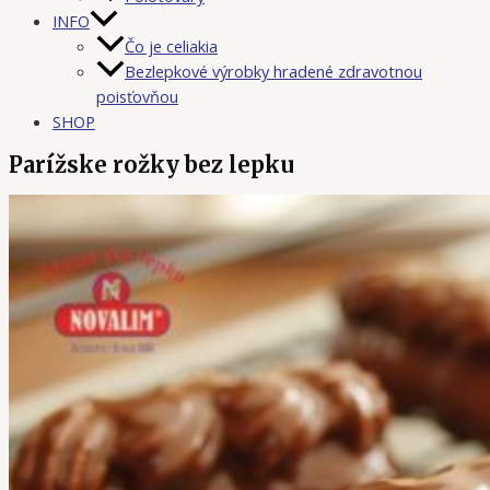
INFO
Čo je celiakia
Bezlepkové výrobky hradené zdravotnou
poisťovňou
SHOP
Parížske rožky bez lepku