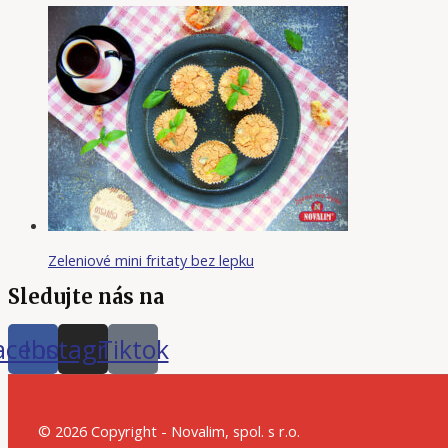
Zeleniové mini fritaty bez lepku
Sledujte nás na
acebook
Instagram
Tiktok
© 2026 Copyright - Novalim, spol. s r.o.