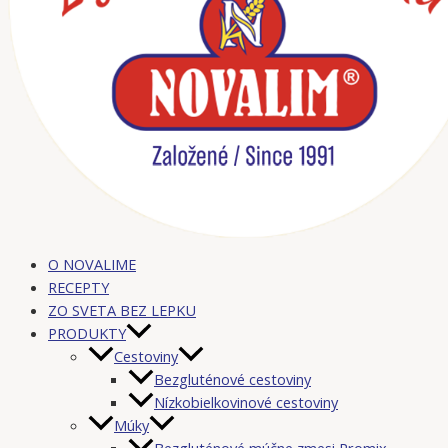
O NOVALIME
RECEPTY
ZO SVETA BEZ LEPKU
PRODUKTY
Cestoviny
Bezgluténové cestoviny
Nízkobielkovinové cestoviny
Múky
Bezgluténové múčne zmesi Promix