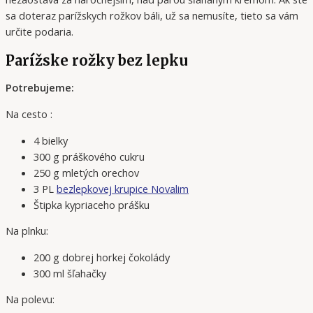
sa doteraz parížskych rožkov báli, už sa nemusíte, tieto sa vám
určite podaria.
Parížske rožky bez lepku
Potrebujeme:
Na cesto :
4 bielky
300 g práškového cukru
250 g mletých orechov
3 PL
bezlepkovej krupice Novalim
Štipka kypriaceho prášku
Na plnku:
200 g dobrej horkej čokolády
300 ml šľahačky
Na polevu: