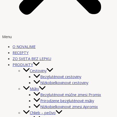
Menu
O NOVALIME
RECEPTY
ZO SVETA BEZ LEPKU
PRODUKTY
Cestoviny
Bezgluténové cestoviny
Nízkobielkovinové cestoviny
Múky
Bezgluténové múčne zmesi Promix
Prirodzene bezgluténové múky
Nízkobielkovinové zmesi Apromix
Chlieb – pečivo