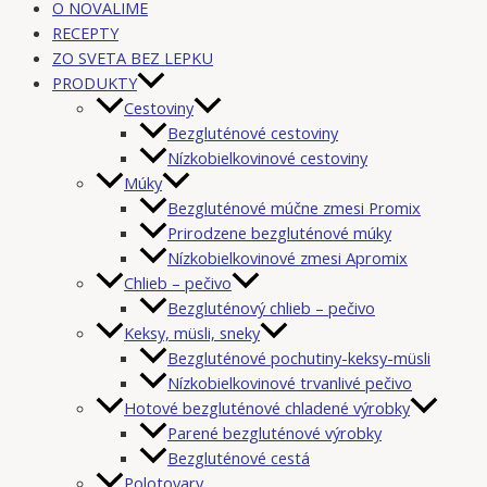
O NOVALIME
RECEPTY
ZO SVETA BEZ LEPKU
PRODUKTY
Cestoviny
Bezgluténové cestoviny
Nízkobielkovinové cestoviny
Múky
Bezgluténové múčne zmesi Promix
Prirodzene bezgluténové múky
Nízkobielkovinové zmesi Apromix
Chlieb – pečivo
Bezgluténový chlieb – pečivo
Keksy, müsli, sneky
Bezgluténové pochutiny-keksy-müsli
Nízkobielkovinové trvanlivé pečivo
Hotové bezgluténové chladené výrobky
Parené bezgluténové výrobky
Bezgluténové cestá
Polotovary