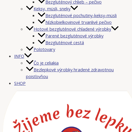
Bezgluténový chlieb – pečivo
Keksy, müsli, sneky
Bezgluténové pochutiny-keksy-müsli
Nízkobielkovinové trvanlivé pečivo
Hotové bezgluténové chladené výrobky
Parené bezgluténové výrobky
Bezgluténové cestá
Polotovary
INFO
Čo je celiakia
Bezlepkové výrobky hradené zdravotnou
poisťovňou
SHOP