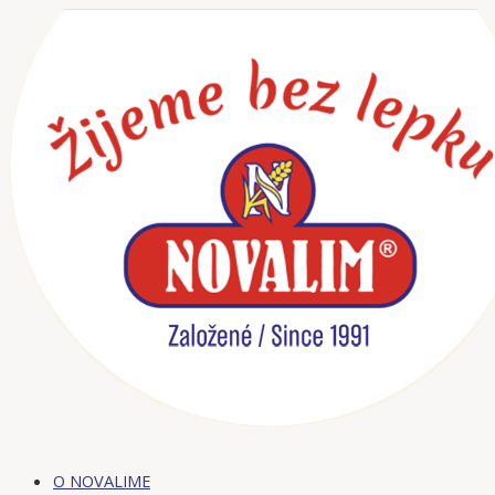
Preskočiť
na
obsah
O NOVALIME