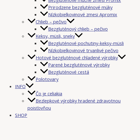
Prirodzene bezgluténové múky
Nízkobielkovinové zmesi Apromix
Chlieb – pečivo
Bezgluténový chlieb – pečivo
Keksy, müsli, sneky
Bezgluténové pochutiny-keksy-müsli
Nízkobielkovinové trvanlivé pečivo
Hotové bezgluténové chladené výrobky
Parené bezgluténové výrobky
Bezgluténové cestá
Polotovary
INFO
Čo je celiakia
Bezlepkové výrobky hradené zdravotnou
poisťovňou
SHOP