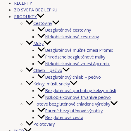
RECEPTY
ZO SVETA BEZ LEPKU
PRODUKTY
Cestoviny
Bezgluténové cestoviny
Nízkobielkovinové cestoviny
Múky
Bezgluténové múčne zmesi Promix
Prirodzene bezgluténové múky
Nízkobielkovinové zmesi Apromix
Chlieb – pečivo
Bezgluténový chlieb – pečivo
Keksy, müsli, sneky
Bezgluténové pochutiny-keksy-müsli
Nízkobielkovinové trvanlivé pečivo
Hotové bezgluténové chladené výrobky
Parené bezgluténové výrobky
Bezgluténové cestá
Polotovary
INFO