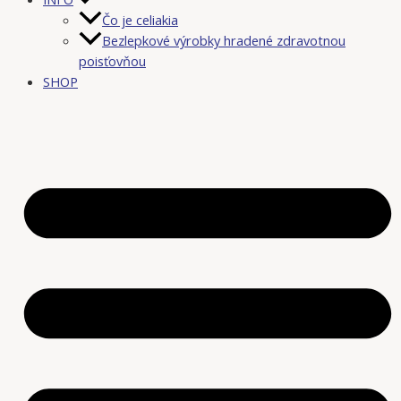
Čo je celiakia
Bezlepkové výrobky hradené zdravotnou
poisťovňou
SHOP