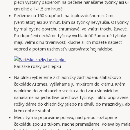
plech vystalný papierom na pečenie nanášame tyčinky asi 6-
cm dlhé a 1-1.5 cm hrubé.
Pečieme na 160 stupňoch na teplovzdušnom režime
(ventilátor) asi 30 minút, kým sa tyčinky nevysušia. OTyčinky
by mali byť na povrchu chrumkavé, vo vnútri trochu žuvavé.
Po dopečení necháme tyčinky vychladnúť. Samotné tyčinky
majú veľmi dlhú trvanlivosť, kľudne si ich môžete napiecť
vopred a potom uschovať v uzatvárateľnej nádobe.
Parížske rožky bez lepku
Na plnku vyberieme z chladničky zachladenú šľahačkovo-
čokoládovú zmes, vyšľaháme ju mixérom do krému. Krém
naplníme do zdobiaceho vrecka a do tvaru vlnoviek ho
nanášame na jednotlivé orechové tyčinky. Takto pripravené
rožky dáme do chladničky (alebo na chvíľu do mrazničky), a
krém dobre stuhol.
Medzitým si pripravíme polevu, nad parou roztopíme
čokoládu spolu s tukom, riadne premiešame. Poleva by mal