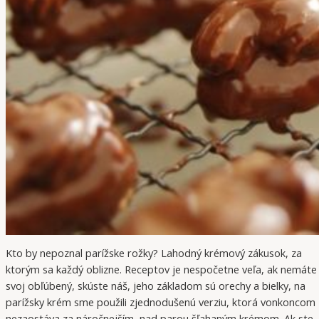
Kto by nepoznal parížske rožky? Lahodný krémový zákusok, za
ktorým sa každý oblizne. Receptov je nespočetne veľa, ak nemáte
svoj obľúbený, skúste náš, jeho základom sú orechy a bielky, na
parížsky krém sme použili zjednodušenú verziu, ktorá vonkoncom
nezaostáva za náročnejším, nad parou šľahaným krémom. Ak ste