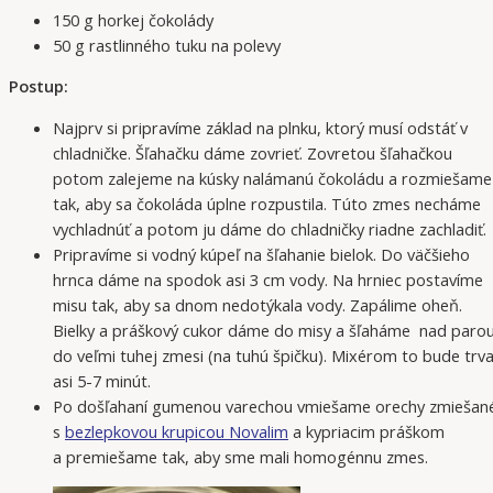
150 g horkej čokolády
50 g rastlinného tuku na polevy
Postup:
Najprv si pripravíme základ na plnku, ktorý musí odstáť v
chladničke. Šľahačku dáme zovrieť. Zovretou šľahačkou
potom zalejeme na kúsky nalámanú čokoládu a rozmiešame
tak, aby sa čokoláda úplne rozpustila. Túto zmes necháme
vychladnúť a potom ju dáme do chladničky riadne zachladiť.
Pripravíme si vodný kúpeľ na šľahanie bielok. Do väčšieho
hrnca dáme na spodok asi 3 cm vody. Na hrniec postavíme
misu tak, aby sa dnom nedotýkala vody. Zapálime oheň.
Bielky a práškový cukor dáme do misy a šľaháme nad paro
do veľmi tuhej zmesi (na tuhú špičku). Mixérom to bude trva
asi 5-7 minút.
Po došľahaní gumenou varechou vmiešame orechy zmiešan
s
bezlepkovou krupicou Novalim
a kypriacim práškom
a premiešame tak, aby sme mali homogénnu zmes.