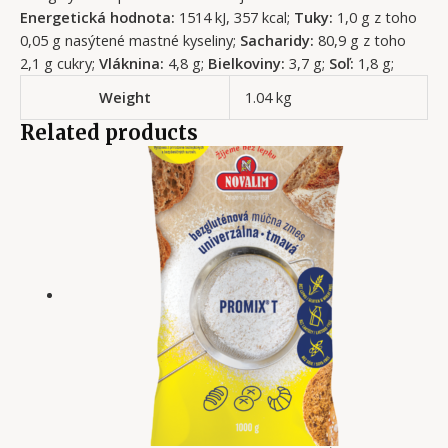
Energetická hodnota:
1514 kJ, 357 kcal;
Tuky:
1,0 g z toho
0,05 g nasýtené mastné kyseliny;
Sacharidy:
80,9 g z toho
2,1 g cukry;
Vláknina:
4,8 g;
Bielkoviny:
3,7 g;
Soľ:
1,8 g;
Weight
1.04 kg
Related products