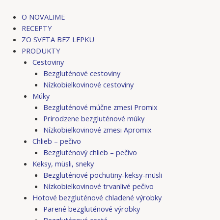
Preskočiť
na
O NOVALIME
obsah
RECEPTY
ZO SVETA BEZ LEPKU
PRODUKTY
Cestoviny
Bezgluténové cestoviny
Nízkobielkovinové cestoviny
Múky
Bezgluténové múčne zmesi Promix
Prirodzene bezgluténové múky
Nízkobielkovinové zmesi Apromix
Chlieb – pečivo
Bezgluténový chlieb – pečivo
Keksy, müsli, sneky
Bezgluténové pochutiny-keksy-müsli
Nízkobielkovinové trvanlivé pečivo
Hotové bezgluténové chladené výrobky
Parené bezgluténové výrobky