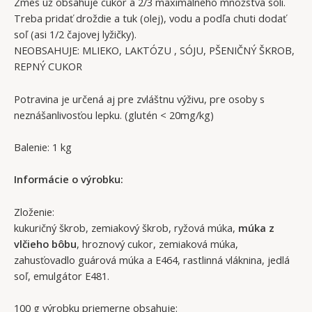
Zmes už obsahuje cukor a 2/3 maximálneho množstva soli.
Treba pridať droždie a tuk (olej), vodu a podľa chuti dodať
soľ (asi 1/2 čajovej lyžičky).
NEOBSAHUJE: MLIEKO, LAKTÓZU , SÓJU, PŠENIČNÝ ŠKROB,
REPNÝ CUKOR
Potravina je určená aj pre zvláštnu výživu, pre osoby s
neznášanlivosťou lepku. (glutén < 20mg/kg)
Balenie: 1 kg
Informácie o výrobku:
Zloženie:
kukuričný škrob, zemiakový škrob, ryžová múka,
múka z
vlčieho bôbu
, hroznový cukor, zemiaková múka,
zahusťovadlo guárová múka a E464, rastlinná vláknina, jedlá
soľ, emulgátor E481.
100 g výrobku priemerne obsahuje: