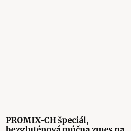
PROMIX-CH špeciál,
bezgluténová múčna zmes na