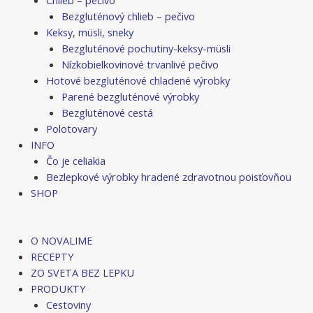
Bezgluténový chlieb – pečivo
Keksy, müsli, sneky
Bezgluténové pochutiny-keksy-müsli
Nízkobielkovinové trvanlivé pečivo
Hotové bezgluténové chladené výrobky
Parené bezgluténové výrobky
Bezgluténové cestá
Polotovary
INFO
Čo je celiakia
Bezlepkové výrobky hradené zdravotnou poisťovňou
SHOP
O NOVALIME
RECEPTY
ZO SVETA BEZ LEPKU
PRODUKTY
Cestoviny