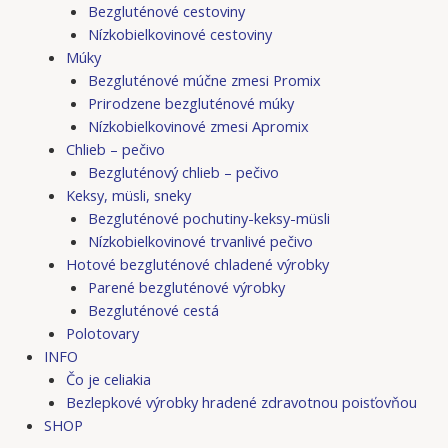
Bezgluténové cestoviny
Nízkobielkovinové cestoviny
Múky
Bezgluténové múčne zmesi Promix
Prirodzene bezgluténové múky
Nízkobielkovinové zmesi Apromix
Chlieb – pečivo
Bezgluténový chlieb – pečivo
Keksy, müsli, sneky
Bezgluténové pochutiny-keksy-müsli
Nízkobielkovinové trvanlivé pečivo
Hotové bezgluténové chladené výrobky
Parené bezgluténové výrobky
Bezgluténové cestá
Polotovary
INFO
Čo je celiakia
Bezlepkové výrobky hradené zdravotnou poisťovňou
SHOP