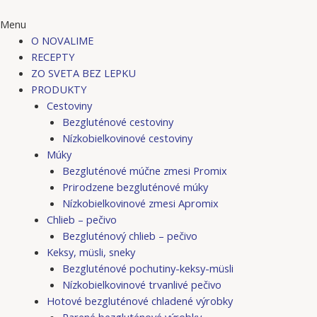
Menu
O NOVALIME
RECEPTY
ZO SVETA BEZ LEPKU
PRODUKTY
Cestoviny
Bezgluténové cestoviny
Nízkobielkovinové cestoviny
Múky
Bezgluténové múčne zmesi Promix
Prirodzene bezgluténové múky
Nízkobielkovinové zmesi Apromix
Chlieb – pečivo
Bezgluténový chlieb – pečivo
Keksy, müsli, sneky
Bezgluténové pochutiny-keksy-müsli
Nízkobielkovinové trvanlivé pečivo
Hotové bezgluténové chladené výrobky
Parené bezgluténové výrobky