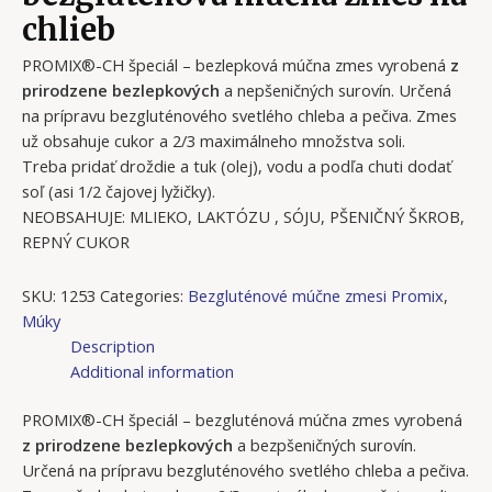
chlieb
PROMIX®-CH špeciál – bezlepková múčna zmes vyrobená
z
prirodzene bezlepkových
a nepšeničných surovín. Určená
na prípravu bezgluténového svetlého chleba a pečiva. Zmes
už obsahuje cukor a 2/3 maximálneho množstva soli.
Treba pridať droždie a tuk (olej), vodu a podľa chuti dodať
soľ (asi 1/2 čajovej lyžičky).
NEOBSAHUJE: MLIEKO, LAKTÓZU , SÓJU, PŠENIČNÝ ŠKROB,
REPNÝ CUKOR
SKU:
1253
Categories:
Bezgluténové múčne zmesi Promix
,
Múky
Description
Additional information
PROMIX®-CH špeciál – bezgluténová múčna zmes vyrobená
z prirodzene bezlepkových
a bezpšeničných surovín.
Určená na prípravu bezgluténového svetlého chleba a pečiva.