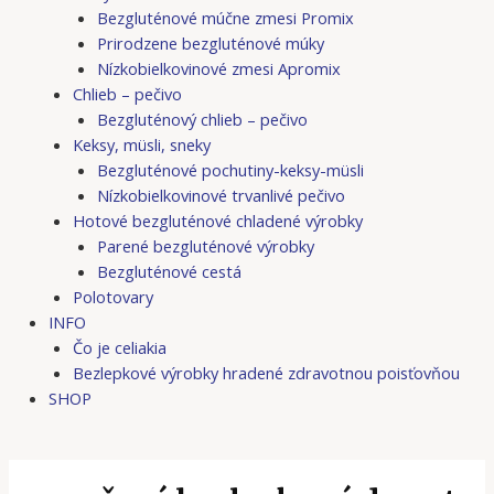
Bezgluténové múčne zmesi Promix
Prirodzene bezgluténové múky
Nízkobielkovinové zmesi Apromix
Chlieb – pečivo
Bezgluténový chlieb – pečivo
Keksy, müsli, sneky
Bezgluténové pochutiny-keksy-müsli
Nízkobielkovinové trvanlivé pečivo
Hotové bezgluténové chladené výrobky
Parené bezgluténové výrobky
Bezgluténové cestá
Polotovary
INFO
Čo je celiakia
Bezlepkové výrobky hradené zdravotnou poisťovňou
SHOP