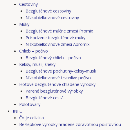
Cestoviny
Bezgluténové cestoviny
Nízkobielkovinové cestoviny
Múky
Bezgluténové múčne zmesi Promix
Prirodzene bezgluténové múky
Nízkobielkovinové zmesi Apromix
Chlieb – pečivo
Bezgluténový chlieb – pečivo
Keksy, müsli, sneky
Bezgluténové pochutiny-keksy-müsli
Nízkobielkovinové trvanlivé pečivo
Hotové bezgluténové chladené výrobky
Parené bezgluténové výrobky
Bezgluténové cestá
Polotovary
INFO
Čo je celiakia
Bezlepkové výrobky hradené zdravotnou poisťovňou