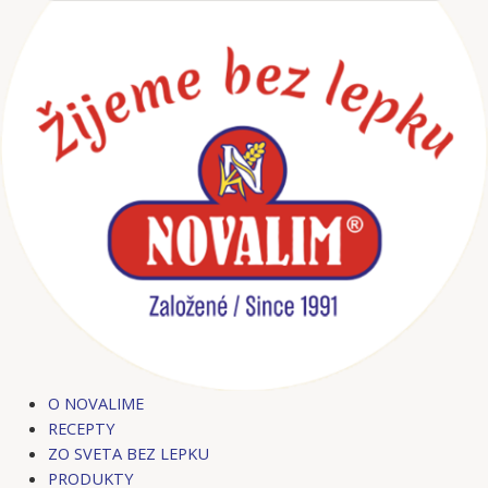
Preskočiť
Post
na
navigation
obsah
O NOVALIME
RECEPTY
ZO SVETA BEZ LEPKU
PRODUKTY