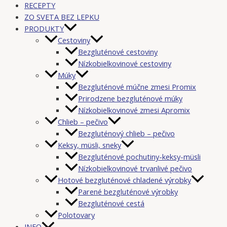
RECEPTY
ZO SVETA BEZ LEPKU
PRODUKTY
Cestoviny
Bezgluténové cestoviny
Nízkobielkovinové cestoviny
Múky
Bezgluténové múčne zmesi Promix
Prirodzene bezgluténové múky
Nízkobielkovinové zmesi Apromix
Chlieb – pečivo
Bezgluténový chlieb – pečivo
Keksy, müsli, sneky
Bezgluténové pochutiny-keksy-müsli
Nízkobielkovinové trvanlivé pečivo
Hotové bezgluténové chladené výrobky
Parené bezgluténové výrobky
Bezgluténové cestá
Polotovary
INFO