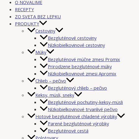
O NOVALIME
RECEPTY
ZO SVETA BEZ LEPKU
PRODUKTY
Cestoviny
Bezgluténové cestoviny
Nízkobielkovinové cestoviny
Múky
Bezgluténové múčne zmesi Promix
Prirodzene bezgluténové múky
Nízkobielkovinové zmesi Apromix
Chlieb – pečivo
Bezgluténový chlieb – pečivo
Keksy, müsli, sneky
Bezgluténové pochutiny-keksy-müsli
Nízkobielkovinové trvanlivé pečivo
Hotové bezgluténové chladené výrobky
Parené bezgluténové výrobky
Bezgluténové cestá
Polotovary