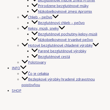
Prirodzene bezgluténové múky
Nízkobielkovinové zmesi Apromix
Chlieb – pečivo
Bezgluténový chlieb – pečivo
Keksy, müsli, sneky
Bezgluténové pochutiny-keksy-müsli
Nízkobielkovinové trvanlivé pečivo
Hotové bezgluténové chladené výrobky
Parené bezgluténové výrobky
Bezgluténové cestá
Polotovary
INFO
Čo je celiakia
Bezlepkové výrobky hradené zdravotnou
poisťovňou
SHOP