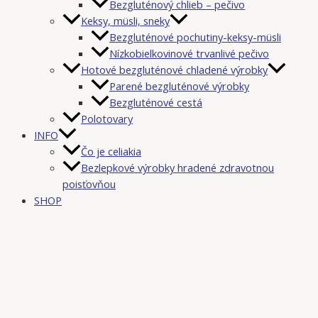
Bezgluténový chlieb – pečivo
Keksy, müsli, sneky
Bezgluténové pochutiny-keksy-müsli
Nízkobielkovinové trvanlivé pečivo
Hotové bezgluténové chladené výrobky
Parené bezgluténové výrobky
Bezgluténové cestá
Polotovary
INFO
Čo je celiakia
Bezlepkové výrobky hradené zdravotnou
poisťovňou
SHOP