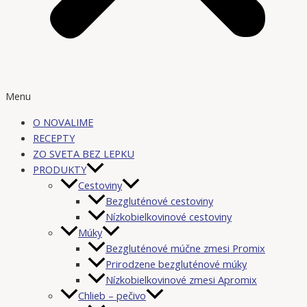
Menu
O NOVALIME
RECEPTY
ZO SVETA BEZ LEPKU
PRODUKTY
Cestoviny
Bezgluténové cestoviny
Nízkobielkovinové cestoviny
Múky
Bezgluténové múčne zmesi Promix
Prirodzene bezgluténové múky
Nízkobielkovinové zmesi Apromix
Chlieb – pečivo