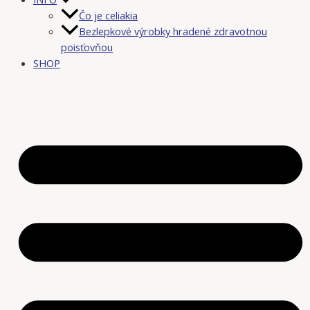
Čo je celiakia
Bezlepkové výrobky hradené zdravotnou
poisťovňou
SHOP