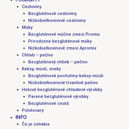
Cestoviny
Bezgluténové cestoviny
Nízkobielkovinové cestoviny
Múky
Bezgluténové múčne zmesi Promix
Prirodzene bezgluténové múky
Nízkobielkovinové zmesi Apromix
Chlieb – pečivo
Bezgluténový chlieb – pečivo
Keksy, müsli, sneky
Bezgluténové pochutiny-keksy-müsli
Nízkobielkovinové trvanlivé pečivo
Hotové bezgluténové chladené výrobky
Parené bezgluténové výrobky
Bezgluténové cestá
Polotovary
INFO
Čo je celiakia