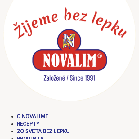
obsah
M
O NOVALIME
RECEPTY
ZO SVETA BEZ LEPKU
PRODUKTY