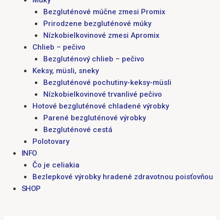
Múky
Bezgluténové múčne zmesi Promix
Prirodzene bezgluténové múky
Nízkobielkovinové zmesi Apromix
Chlieb – pečivo
Bezgluténový chlieb – pečivo
Keksy, müsli, sneky
Bezgluténové pochutiny-keksy-müsli
Nízkobielkovinové trvanlivé pečivo
Hotové bezgluténové chladené výrobky
Parené bezgluténové výrobky
Bezgluténové cestá
Polotovary
INFO
Čo je celiakia
Bezlepkové výrobky hradené zdravotnou poisťovňou
SHOP