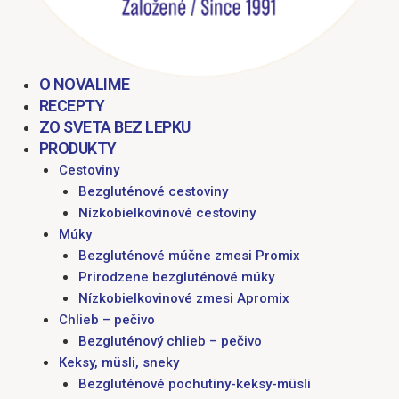
O NOVALIME
RECEPTY
ZO SVETA BEZ LEPKU
PRODUKTY
Cestoviny
Bezgluténové cestoviny
Nízkobielkovinové cestoviny
Múky
Bezgluténové múčne zmesi Promix
Prirodzene bezgluténové múky
Nízkobielkovinové zmesi Apromix
Chlieb – pečivo
Bezgluténový chlieb – pečivo
Keksy, müsli, sneky
Bezgluténové pochutiny-keksy-müsli