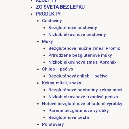
ZO SVETA BEZ LEPKU
PRODUKTY
Cestoviny
Bezgluténové cestoviny
Nízkobielkovinové cestoviny
Múky
Bezgluténové múčne zmesi Promix
Prirodzene bezgluténové múky
Nízkobielkovinové zmesi Apromix
Chlieb – pečivo
Bezgluténový chlieb – pečivo
Keksy, müsli, sneky
Bezgluténové pochutiny-keksy-müsli
Nízkobielkovinové trvanlivé pečivo
Hotové bezgluténové chladené výrobky
Parené bezgluténové výrobky
Bezgluténové cestá
Polotovary