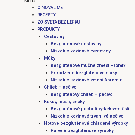
Menu
O NOVALIME
RECEPTY
ZO SVETA BEZ LEPKU
PRODUKTY
Cestoviny
Bezgluténové cestoviny
Nízkobielkovinové cestoviny
Múky
Bezgluténové múčne zmesi Promix
Prirodzene bezgluténové múky
Nízkobielkovinové zmesi Apromix
Chlieb – pečivo
Bezgluténový chlieb – pečivo
Keksy, müsli, sneky
Bezgluténové pochutiny-keksy-müsli
Nízkobielkovinové trvanlivé pečivo
Hotové bezgluténové chladené výrobky
Parené bezgluténové výrobky