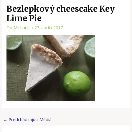
Bezlepkový cheescake Key
Lime Pie
Od
Michaela
/
27. apríla 2017
←
Predchádzajúci Médiá