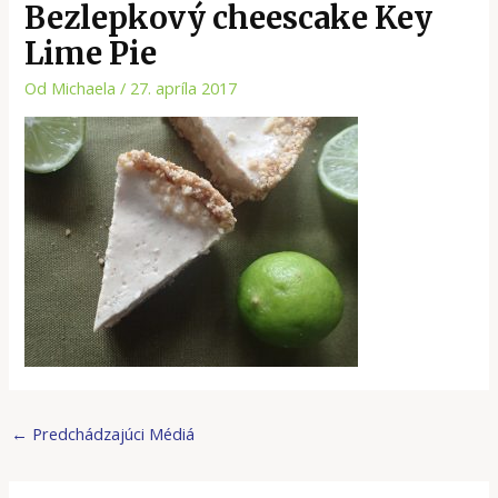
Bezlepkový cheescake Key
Lime Pie
Od
Michaela
/
27. apríla 2017
←
Predchádzajúci Médiá