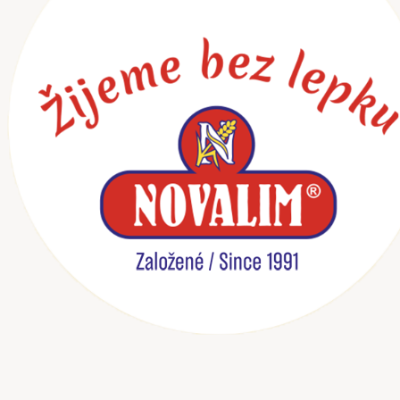
Preskočiť
na
obsah