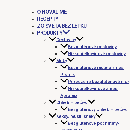
O NOVALIME
RECEPTY
ZO SVETA BEZ LEPKU
PRODUKTY
Cestoviny
Bezgluténové cestoviny
Nízkobielkovinové cestoviny
Múky
Bezgluténové múčne zmesi
Promix
Prirodzene bezgluténové múk
Nízkobielkovinové zmesi
Apromix
Chlieb – pečivo
Bezgluténový chlieb – pečivo
Keksy, müsli, sneky
Bezgluténové pochutiny-