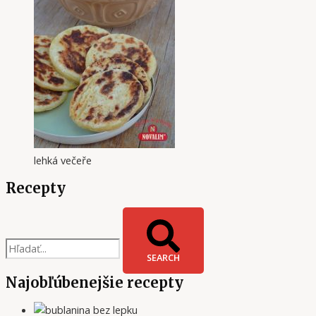
lehká večeře
Recepty
SEARCH
Najobľúbenejšie recepty