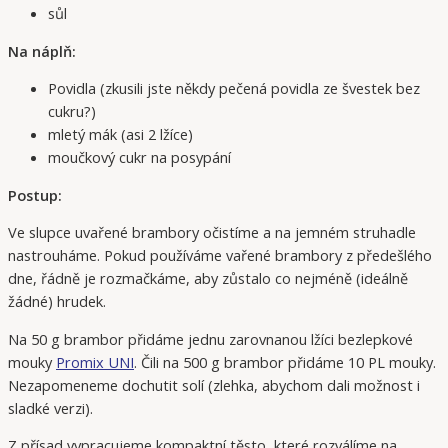
sůl
Na náplň:
Povidla (zkusili jste někdy pečená povidla ze švestek bez
cukru?)
mletý mák (asi 2 lžíce)
moučkový cukr na posypání
Postup:
Ve slupce uvařené brambory očistíme a na jemném struhadle
nastrouháme. Pokud používáme vařené brambory z předešlého
dne, řádně je rozmačkáme, aby zůstalo co nejméně (ideálně
žádné) hrudek.
Na 50 g brambor přidáme jednu zarovnanou lžíci bezlepkové
mouky
Promix UNI
. Čili na 500 g brambor přidáme 10 PL mouky.
Nezapomeneme dochutit solí (zlehka, abychom dali možnost i
sladké verzi).
Z přísad vypracujeme kompaktní těsto, které rozválíme na