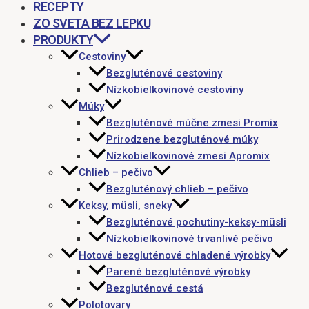
RECEPTY
ZO SVETA BEZ LEPKU
PRODUKTY
Cestoviny
Bezgluténové cestoviny
Nízkobielkovinové cestoviny
Múky
Bezgluténové múčne zmesi Promix
Prirodzene bezgluténové múky
Nízkobielkovinové zmesi Apromix
Chlieb – pečivo
Bezgluténový chlieb – pečivo
Keksy, müsli, sneky
Bezgluténové pochutiny-keksy-müsli
Nízkobielkovinové trvanlivé pečivo
Hotové bezgluténové chladené výrobky
Parené bezgluténové výrobky
Bezgluténové cestá
Polotovary