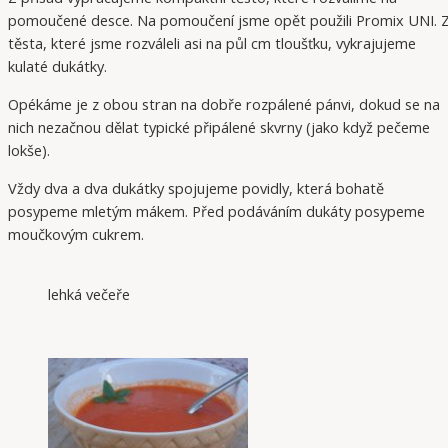
pomoučené desce. Na pomoučení jsme opět použili Promix UNI. 
těsta, které jsme rozváleli asi na půl cm tloušťku, vykrajujeme
kulaté dukátky.
Opékáme je z obou stran na dobře rozpálené pánvi, dokud se na
nich nezačnou dělat typické připálené skvrny (jako když pečeme
lokše).
Vždy dva a dva dukátky spojujeme povidly, která bohatě
posypeme mletým mákem. Před podáváním dukáty posypeme
moučkovým cukrem.
lehká večeře