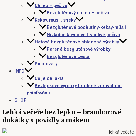
Chlieb – pečivo
Bezgluténový chlieb – pečivo
Keksy, müsli, sneky
Bezgluténové pochutiny-keksy-müsli
Nízkobielkovinové trvanlivé pečivo
Hotové bezgluténové chladené výrobky
Parené bezgluténové výrobky
Bezgluténové cestá
Polotovary
INFO
Čo je celiakia
Bezlepkové výrobky hradené zdravotnou
poisťovňou
SHOP
Lehká večeře bez lepku – bramborové
dukátky s povidly a mákem