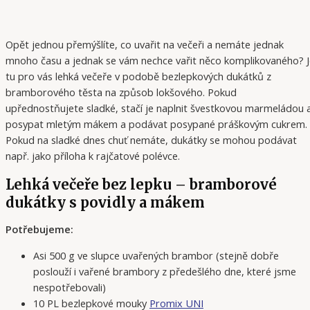
Opět jednou přemýšlíte, co uvařit na večeři a nemáte jednak
mnoho času a jednak se vám nechce vařit něco komplikovaného? J
tu pro vás lehká večeře v podobě bezlepkových dukátků z
bramborového těsta na způsob lokšového. Pokud
upřednostňujete sladké, stačí je naplnit švestkovou marmeládou 
posypat mletým mákem a podávat posypané práškovým cukrem.
Pokud na sladké dnes chuť nemáte, dukátky se mohou podávat
např. jako příloha k rajčatové polévce.
Lehká večeře bez lepku – bramborové
dukátky s povidly a mákem
Potřebujeme:
Asi 500 g ve slupce uvařených brambor (stejně dobře
poslouží i vařené brambory z předešlého dne, které jsme
nespotřebovali)
10 PL bezlepkové mouky
Promix UNI