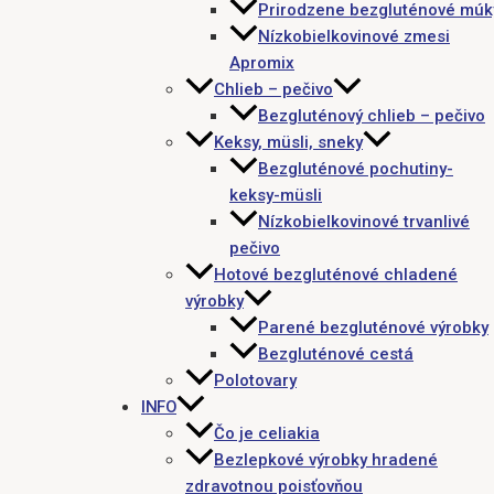
Prirodzene bezgluténové múk
Nízkobielkovinové zmesi
Apromix
Chlieb – pečivo
Bezgluténový chlieb – pečivo
Keksy, müsli, sneky
Bezgluténové pochutiny-
keksy-müsli
Nízkobielkovinové trvanlivé
pečivo
Hotové bezgluténové chladené
výrobky
Parené bezgluténové výrobky
Bezgluténové cestá
Polotovary
INFO
Čo je celiakia
Bezlepkové výrobky hradené
zdravotnou poisťovňou