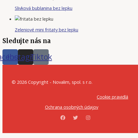
Slivková bublanina bez lepku
Zeleniové mini fritaty bez lepku
Sledujte nás na
acebook
Instagram
Tiktok
© 2026 Copyright - Novalim, spol. s r.o.
Cookie pravidlá
Ochrana osobných údajov