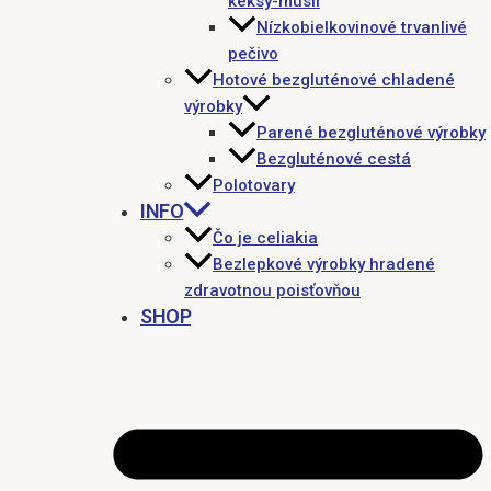
keksy-müsli
Nízkobielkovinové trvanlivé
pečivo
Hotové bezgluténové chladené
výrobky
Parené bezgluténové výrobky
Bezgluténové cestá
Polotovary
INFO
Čo je celiakia
Bezlepkové výrobky hradené
zdravotnou poisťovňou
SHOP