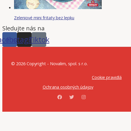
Zeleniové mini fritaty bez lepku
Sledujte nás na
acebook
Instagram
Tiktok
© 2026 Copyright - Novalim, spol. s r.o.
Cookie pravidlá
Ochrana osobných údajov