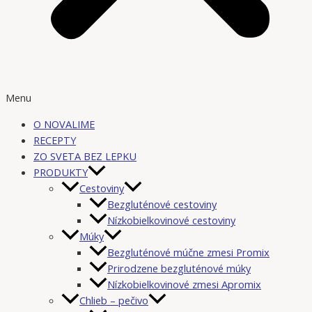
Menu
O NOVALIME
RECEPTY
ZO SVETA BEZ LEPKU
PRODUKTY
Cestoviny
Bezgluténové cestoviny
Nízkobielkovinové cestoviny
Múky
Bezgluténové múčne zmesi Promix
Prirodzene bezgluténové múky
Nízkobielkovinové zmesi Apromix
Chlieb – pečivo