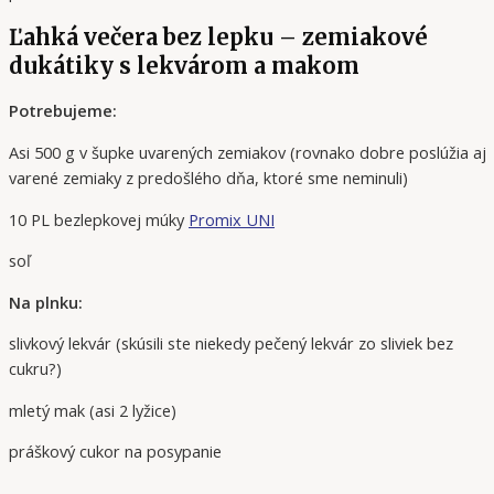
Ľahká večera bez lepku – zemiakové
dukátiky s lekvárom a makom
Potrebujeme:
Asi 500 g v šupke uvarených zemiakov (rovnako dobre poslúžia aj
varené zemiaky z predošlého dňa, ktoré sme neminuli)
10 PL bezlepkovej múky
Promix UNI
soľ
Na plnku:
slivkový lekvár (skúsili ste niekedy pečený lekvár zo sliviek bez
cukru?)
mletý mak (asi 2 lyžice)
práškový cukor na posypanie