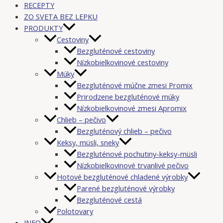
RECEPTY
ZO SVETA BEZ LEPKU
PRODUKTY
Cestoviny
Bezgluténové cestoviny
Nízkobielkovinové cestoviny
Múky
Bezgluténové múčne zmesi Promix
Prirodzene bezgluténové múky
Nízkobielkovinové zmesi Apromix
Chlieb – pečivo
Bezgluténový chlieb – pečivo
Keksy, müsli, sneky
Bezgluténové pochutiny-keksy-müsli
Nízkobielkovinové trvanlivé pečivo
Hotové bezgluténové chladené výrobky
Parené bezgluténové výrobky
Bezgluténové cestá
Polotovary
INFO