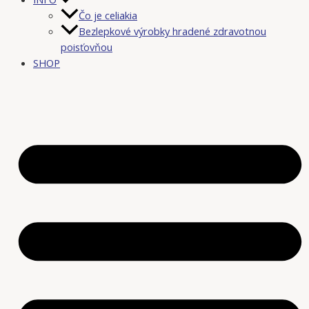
Čo je celiakia
Bezlepkové výrobky hradené zdravotnou
poisťovňou
SHOP