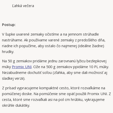
Ľahká večera
Postup:
V šupke uvarené zemiaky očistíme a na jemnom strúhadle
nastrúhame. Ak používame varené zemiaky z predošlého dňa,
riadne ich popučíme, aby ostalo čo najmenej (ideálne žiadne)
hrudky.
Na 50 g zemiakov pridáme jednu zarovnanú lyžicu bezlepkovej
múky
Promix UNI
. Ciže na 500 g zemiakov ppidáme 10 PL múky.
Nezabudneme dochutiť soľou (zľahka, aby sme dali možnosť aj
sladkej verzii).
Z prísad vypracujeme kompaktné cesto, ktoré rozvaľkáme na
pomúčenej doske. Na pomúčenie sme opäť použili Promix UNI. Z
cesta, ktoré sme rozvaľkali asi na pol cm hrúbku, vykrajujeme
okrúhle dukátiky.