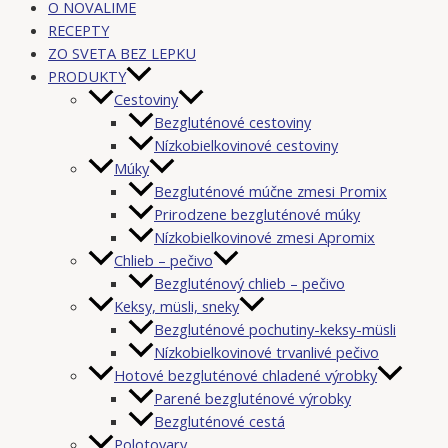
O NOVALIME
RECEPTY
ZO SVETA BEZ LEPKU
PRODUKTY
Cestoviny
Bezgluténové cestoviny
Nízkobielkovinové cestoviny
Múky
Bezgluténové múčne zmesi Promix
Prirodzene bezgluténové múky
Nízkobielkovinové zmesi Apromix
Chlieb – pečivo
Bezgluténový chlieb – pečivo
Keksy, müsli, sneky
Bezgluténové pochutiny-keksy-müsli
Nízkobielkovinové trvanlivé pečivo
Hotové bezgluténové chladené výrobky
Parené bezgluténové výrobky
Bezgluténové cestá
Polotovary