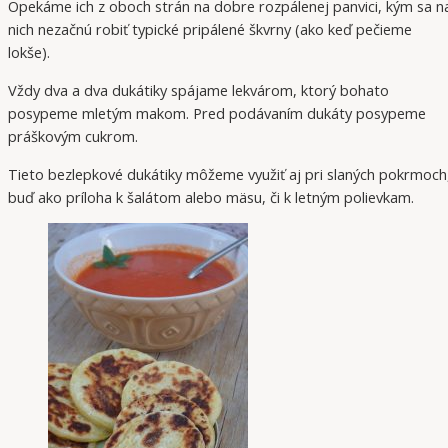
Opekáme ich z oboch strán na dobre rozpálenej panvici, kým sa n
nich nezačnú robiť typické pripálené škvrny (ako keď pečieme
lokše).
Vždy dva a dva dukátiky spájame lekvárom, ktorý bohato
posypeme mletým makom. Pred podávaním dukáty posypeme
práškovým cukrom.
Tieto bezlepkové dukátiky môžeme využiť aj pri slaných pokrmoch
buď ako príloha k šalátom alebo mäsu, či k letným polievkam.