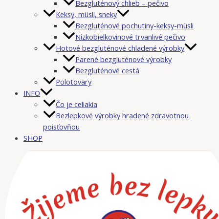
Bezgluténový chlieb – pečivo
Keksy, müsli, sneky
Bezgluténové pochutiny-keksy-müsli
Nízkobielkovinové trvanlivé pečivo
Hotové bezgluténové chladené výrobky
Parené bezgluténové výrobky
Bezgluténové cestá
Polotovary
INFO
Čo je celiakia
Bezlepkové výrobky hradené zdravotnou
poisťovňou
SHOP