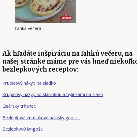
Ľahká večera
Ak hľadáte inšpiráciu na ľahkú večeru, na
našej stránke máme pre vás hneď niekoľk
bezlepkových receptov:
Krupicový nákyp na sladko
Krupicový nákyp so slaninkou a bylinkami na slano
Cisársky trhanec
Bezlepkové zemiakové halušky gnocci
Bezlepkov0 langoše