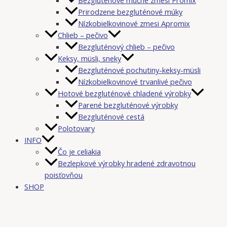
Prirodzene bezgluténové múky
Nízkobielkovinové zmesi Apromix
Chlieb – pečivo
Bezgluténový chlieb – pečivo
Keksy, müsli, sneky
Bezgluténové pochutiny-keksy-müsli
Nízkobielkovinové trvanlivé pečivo
Hotové bezgluténové chladené výrobky
Parené bezgluténové výrobky
Bezgluténové cestá
Polotovary
INFO
Čo je celiakia
Bezlepkové výrobky hradené zdravotnou
poisťovňou
SHOP