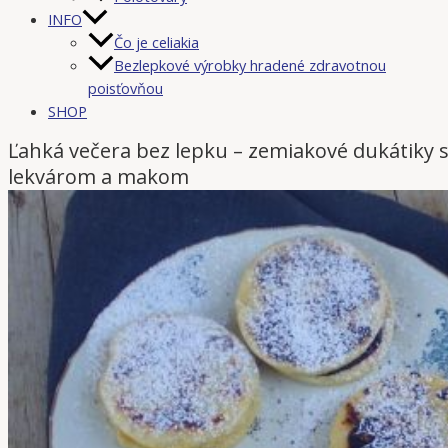
INFO
Čo je celiakia
Bezlepkové výrobky hradené zdravotnou
poisťovňou
SHOP
Ľahká večera bez lepku – zemiakové dukátiky 
lekvárom a makom