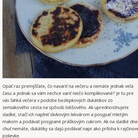
Opäť raz premýšľate, čo navariť na večeru a nemáte jednak veľa
času a jednak sa vám nechce variť niečo komplikované? Je tu pre
vás ľahká večera v podobe bezlepkových dukátikov zo
zemiakového cesta na spôsob lokšového. Ak uprednosťnujete
sladké, stačí ich naplniť slivkovým lekvárom a posypať mletým
makom a podávať posypané práškovým cukrom. Ak na sladké dne
chuť nemáte, dukátiky sa dajú podávať napr.ako príloha k rajčinov
polievke.