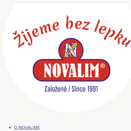
Preskočiť
na
obsah
O NOVALIME