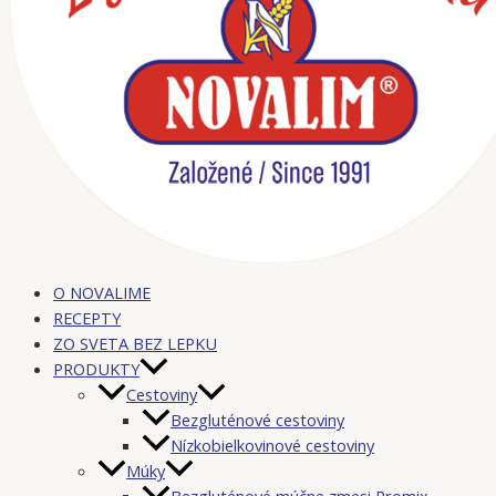
O NOVALIME
RECEPTY
ZO SVETA BEZ LEPKU
PRODUKTY
Cestoviny
Bezgluténové cestoviny
Nízkobielkovinové cestoviny
Múky
Bezgluténové múčne zmesi Promix