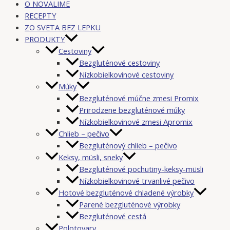
O NOVALIME
RECEPTY
ZO SVETA BEZ LEPKU
PRODUKTY
Cestoviny
Bezgluténové cestoviny
Nízkobielkovinové cestoviny
Múky
Bezgluténové múčne zmesi Promix
Prirodzene bezgluténové múky
Nízkobielkovinové zmesi Apromix
Chlieb – pečivo
Bezgluténový chlieb – pečivo
Keksy, müsli, sneky
Bezgluténové pochutiny-keksy-müsli
Nízkobielkovinové trvanlivé pečivo
Hotové bezgluténové chladené výrobky
Parené bezgluténové výrobky
Bezgluténové cestá
Polotovary