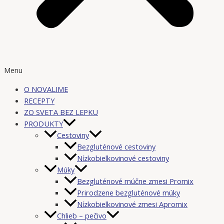
Menu
O NOVALIME
RECEPTY
ZO SVETA BEZ LEPKU
PRODUKTY
Cestoviny
Bezgluténové cestoviny
Nízkobielkovinové cestoviny
Múky
Bezgluténové múčne zmesi Promix
Prirodzene bezgluténové múky
Nízkobielkovinové zmesi Apromix
Chlieb – pečivo