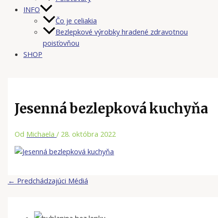
INFO
Čo je celiakia
Bezlepkové výrobky hradené zdravotnou
poisťovňou
SHOP
Jesenná bezlepková kuchyňa
Od
Michaela
/
28. októbra 2022
←
Predchádzajúci Médiá