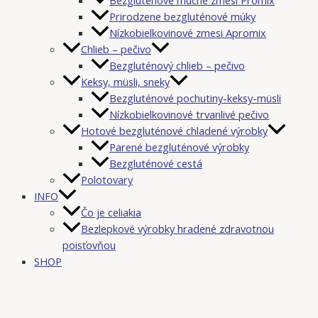
Prirodzene bezgluténové múky
Nízkobielkovinové zmesi Apromix
Chlieb – pečivo
Bezgluténový chlieb – pečivo
Keksy, müsli, sneky
Bezgluténové pochutiny-keksy-müsli
Nízkobielkovinové trvanlivé pečivo
Hotové bezgluténové chladené výrobky
Parené bezgluténové výrobky
Bezgluténové cestá
Polotovary
INFO
Čo je celiakia
Bezlepkové výrobky hradené zdravotnou
poisťovňou
SHOP