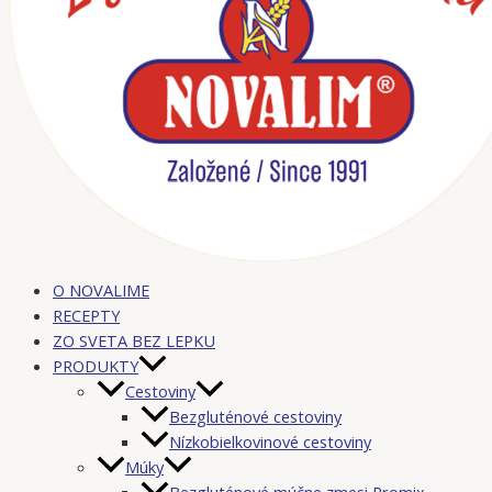
O NOVALIME
RECEPTY
ZO SVETA BEZ LEPKU
PRODUKTY
Cestoviny
Bezgluténové cestoviny
Nízkobielkovinové cestoviny
Múky
Bezgluténové múčne zmesi Promix