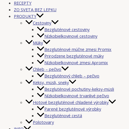
RECEPTY
ZO SVETA BEZ LEPKU
PRODUKTY
Cestoviny
Bezgluténové cestoviny
Nízkobielkovinové cestoviny
Múky
Bezgluténové múčne zmesi Promix
Prirodzene bezgluténové múky
Nízkobielkovinové zmesi Apromix
Chlieb – pečivo
Bezgluténový chlieb – pečivo
Keksy, müsli, sneky
Bezgluténové pochutiny-keksy-müsli
Nízkobielkovinové trvanlivé pečivo
Hotové bezgluténové chladené výrobky
Parené bezgluténové výrobky
Bezgluténové cestá
Polotovary
INFO