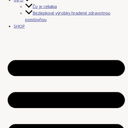
Čo je celiakia
Bezlepkové výrobky hradené zdravotnou
poisťovňou
SHOP