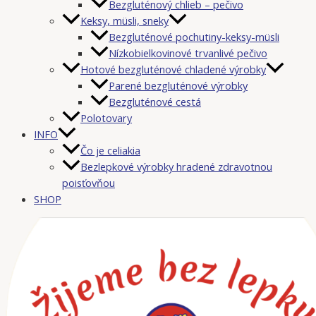
Bezgluténový chlieb – pečivo
Keksy, müsli, sneky
Bezgluténové pochutiny-keksy-müsli
Nízkobielkovinové trvanlivé pečivo
Hotové bezgluténové chladené výrobky
Parené bezgluténové výrobky
Bezgluténové cestá
Polotovary
INFO
Čo je celiakia
Bezlepkové výrobky hradené zdravotnou
poisťovňou
SHOP