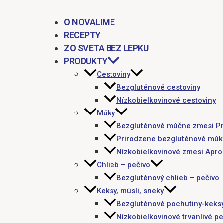
O NOVALIME
RECEPTY
ZO SVETA BEZ LEPKU
PRODUKTY
Cestoviny
Bezgluténové cestoviny
Nízkobielkovinové cestoviny
Múky
Bezgluténové múčne zmesi P
Prirodzene bezgluténové múk
Nízkobielkovinové zmesi Apr
Chlieb – pečivo
Bezgluténový chlieb – pečivo
Keksy, müsli, sneky
Bezgluténové pochutiny-keks
Nízkobielkovinové trvanlivé pe