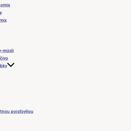
romix
y
omix
y-müsli
čivo
obky
tnou poisťovňou