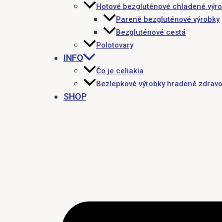
Hotové bezgluténové chladené výr
Parené bezgluténové výrobky
Bezgluténové cestá
Polotovary
INFO
Čo je celiakia
Bezlepkové výrobky hradené zdravo
SHOP