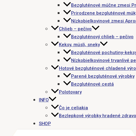
Bezgluténové múčne zmesi P
Prirodzene bezgluténové múk
Nízkobielkovinové zmesi Apr
Chlieb – pečivo
Bezgluténový chlieb – pečivo
Keksy, müsli, sneky
Bezgluténové pochutiny-keks
Nízkobielkovinové trvanlivé pe
Hotové bezgluténové chladené výr
Parené bezgluténové výrobky
Bezgluténové cestá
Polotovary
INFO
Čo je celiakia
Bezlepkové výrobky hradené zdravo
SHOP