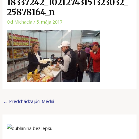
18337242_10212743151323032_
25878164_n
Od
Michaela
/
5. mája 2017
←
Predchádzajúci Médiá