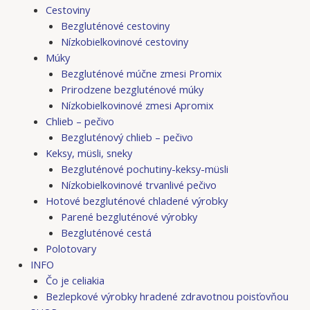
Cestoviny
Bezgluténové cestoviny
Nízkobielkovinové cestoviny
Múky
Bezgluténové múčne zmesi Promix
Prirodzene bezgluténové múky
Nízkobielkovinové zmesi Apromix
Chlieb – pečivo
Bezgluténový chlieb – pečivo
Keksy, müsli, sneky
Bezgluténové pochutiny-keksy-müsli
Nízkobielkovinové trvanlivé pečivo
Hotové bezgluténové chladené výrobky
Parené bezgluténové výrobky
Bezgluténové cestá
Polotovary
INFO
Čo je celiakia
Bezlepkové výrobky hradené zdravotnou poisťovňou