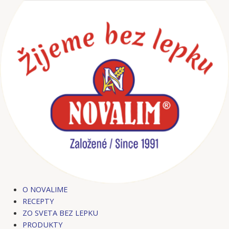
Preskočiť
Post
na
navigation
obsah
O NOVALIME
RECEPTY
ZO SVETA BEZ LEPKU
PRODUKTY