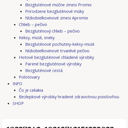
Bezgluténové múčne zmesi Promix
Prirodzene bezgluténové múky
Nízkobielkovinové zmesi Apromix
Chlieb – pečivo
Bezgluténový chlieb – pečivo
Keksy, müsli, sneky
Bezgluténové pochutiny-keksy-müsli
Nízkobielkovinové trvanlivé pečivo
Hotové bezgluténové chladené výrobky
Parené bezgluténové výrobky
Bezgluténové cestá
Polotovary
INFO
Čo je celiakia
Bezlepkové výrobky hradené zdravotnou poisťovňou
SHOP