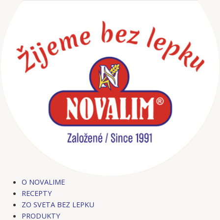
Preskočiť
Post
na
navigation
obsah
O NOVALIME
RECEPTY
ZO SVETA BEZ LEPKU
PRODUKTY