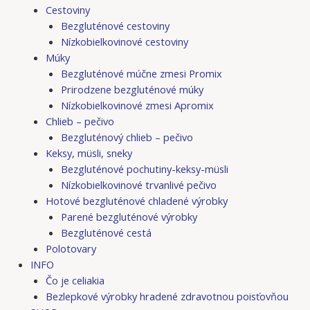
Cestoviny
Bezgluténové cestoviny
Nízkobielkovinové cestoviny
Múky
Bezgluténové múčne zmesi Promix
Prirodzene bezgluténové múky
Nízkobielkovinové zmesi Apromix
Chlieb – pečivo
Bezgluténový chlieb – pečivo
Keksy, müsli, sneky
Bezgluténové pochutiny-keksy-müsli
Nízkobielkovinové trvanlivé pečivo
Hotové bezgluténové chladené výrobky
Parené bezgluténové výrobky
Bezgluténové cestá
Polotovary
INFO
Čo je celiakia
Bezlepkové výrobky hradené zdravotnou poisťovňou