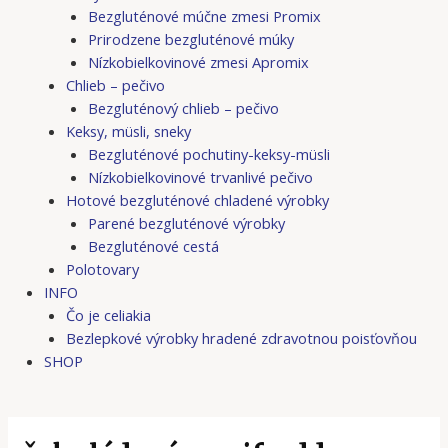
Bezgluténové múčne zmesi Promix
Prirodzene bezgluténové múky
Nízkobielkovinové zmesi Apromix
Chlieb – pečivo
Bezgluténový chlieb – pečivo
Keksy, müsli, sneky
Bezgluténové pochutiny-keksy-müsli
Nízkobielkovinové trvanlivé pečivo
Hotové bezgluténové chladené výrobky
Parené bezgluténové výrobky
Bezgluténové cestá
Polotovary
INFO
Čo je celiakia
Bezlepkové výrobky hradené zdravotnou poisťovňou
SHOP