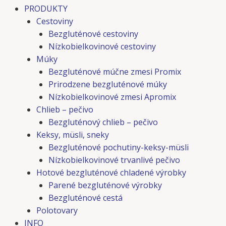
PRODUKTY
Cestoviny
Bezgluténové cestoviny
Nízkobielkovinové cestoviny
Múky
Bezgluténové múčne zmesi Promix
Prirodzene bezgluténové múky
Nízkobielkovinové zmesi Apromix
Chlieb – pečivo
Bezgluténový chlieb – pečivo
Keksy, müsli, sneky
Bezgluténové pochutiny-keksy-müsli
Nízkobielkovinové trvanlivé pečivo
Hotové bezgluténové chladené výrobky
Parené bezgluténové výrobky
Bezgluténové cestá
Polotovary
INFO