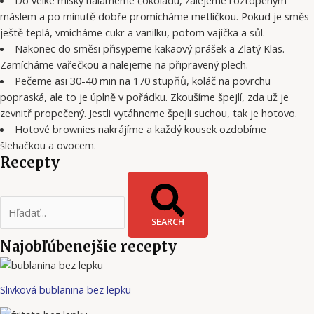
Do velké misky nalámeme čokoládu, zalejeme roztopeným
máslem a po minutě dobře promícháme metličkou. Pokud je směs
ještě teplá, vmícháme cukr a vanilku, potom vajíčka a sůl.
Nakonec do směsi přisypeme kakaový prášek a Zlatý Klas.
Zamícháme vařečkou a nalejeme na připravený plech.
Pečeme asi 30-40 min na 170 stupňů, koláč na povrchu
popraská, ale to je úplně v pořádku. Zkoušíme špejlí, zda už je
zevnitř propečený. Jestli vytáhneme špejli suchou, tak je hotovo.
Hotové brownies nakrájíme a každý kousek ozdobíme
šlehačkou a ovocem.
Recepty
SEARCH
Najobľúbenejšie recepty
Slivková bublanina bez lepku