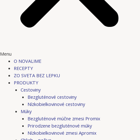
Menu
O NOVALIME
RECEPTY
ZO SVETA BEZ LEPKU
PRODUKTY
Cestoviny
Bezgluténové cestoviny
Nízkobielkovinové cestoviny
Múky
Bezgluténové múčne zmesi Promix
Prirodzene bezgluténové múky
Nízkobielkovinové zmesi Apromix
Chlieb – pečivo