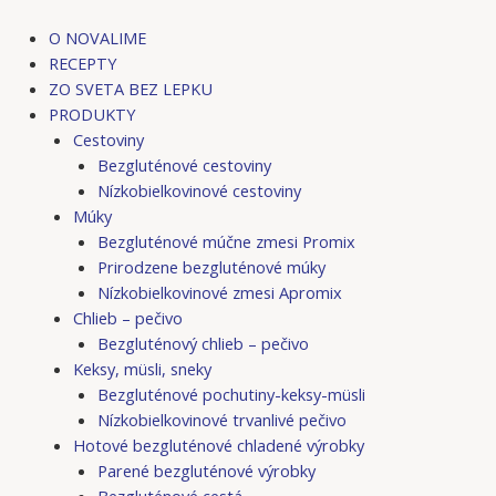
Preskočiť
na
O NOVALIME
obsah
RECEPTY
ZO SVETA BEZ LEPKU
PRODUKTY
Cestoviny
Bezgluténové cestoviny
Nízkobielkovinové cestoviny
Múky
Bezgluténové múčne zmesi Promix
Prirodzene bezgluténové múky
Nízkobielkovinové zmesi Apromix
Chlieb – pečivo
Bezgluténový chlieb – pečivo
Keksy, müsli, sneky
Bezgluténové pochutiny-keksy-müsli
Nízkobielkovinové trvanlivé pečivo
Hotové bezgluténové chladené výrobky
Parené bezgluténové výrobky