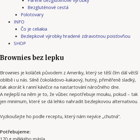
Bezgluténové cestá
Polotovary
INFO
Čo je celiakia
Bezlepkové výrobky hradené zdravotnou poisťovňou
SHOP
Brownies bez lepku
Brownies je koláček původem z Ameriky, který se těší čím dál větší
oblibě i u nás. Silně čokoládovo-kakaový, hutný, přiměřeně sladký,
tak akorát k ranní kávičce na nastartování náročného dne.
A nejlepší na něm je to, že vůbec nepotřebuje mouku, pokud – tak
jen minimum, které se dá lehko nahradit bezlepkovou alternativou.
Vyzkoušejte ho podle receptu, který nám nejvíce „chutná“.
Potřebujeme:
170 g měkkého másla