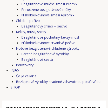
Bezgluténové múčne zmesi Promix
Prirodzene bezgluténové múky
Nízkobielkovinové zmesi Apromix
Chlieb – pečivo
Bezgluténový chlieb – pečivo
Keksy, müsli, sneky
Bezgluténové pochutiny-keksy-müsli
Nízkobielkovinové trvanlivé pečivo
Hotové bezgluténové chladené výrobky
Parené bezgluténové výrobky
Bezgluténové cestá
Polotovary
INFO
Čo je celiakia
Bezlepkové výrobky hradené zdravotnou poisťovňou
SHOP