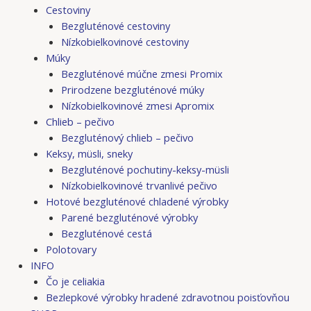
Cestoviny
Bezgluténové cestoviny
Nízkobielkovinové cestoviny
Múky
Bezgluténové múčne zmesi Promix
Prirodzene bezgluténové múky
Nízkobielkovinové zmesi Apromix
Chlieb – pečivo
Bezgluténový chlieb – pečivo
Keksy, müsli, sneky
Bezgluténové pochutiny-keksy-müsli
Nízkobielkovinové trvanlivé pečivo
Hotové bezgluténové chladené výrobky
Parené bezgluténové výrobky
Bezgluténové cestá
Polotovary
INFO
Čo je celiakia
Bezlepkové výrobky hradené zdravotnou poisťovňou