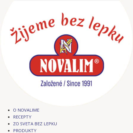
Preskočiť
Post
na
navigation
obsah
O NOVALIME
RECEPTY
ZO SVETA BEZ LEPKU
PRODUKTY