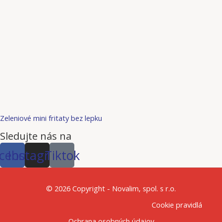
Zeleniové mini fritaty bez lepku
Sledujte nás na
cebook
Instagram
Tiktok
© 2026 Copyright - Novalim, spol. s r.o.
Cookie pravidlá
Ochrana osobných údajov