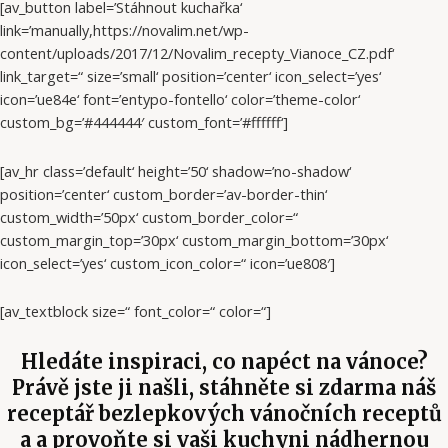
[av_button label=’Stáhnout kuchařka‘
link=’manually,https://novalim.net/wp-
content/uploads/2017/12/Novalim_recepty_Vianoce_CZ.pdf‘
link_target=“ size=’small‘ position=’center‘ icon_select=’yes‘
icon=’ue84e‘ font=’entypo-fontello‘ color=’theme-color‘
custom_bg=’#444444′ custom_font=’#ffffff‘]
[av_hr class=’default‘ height=’50‘ shadow=’no-shadow‘
position=’center‘ custom_border=’av-border-thin‘
custom_width=’50px‘ custom_border_color=“
custom_margin_top=’30px‘ custom_margin_bottom=’30px‘
icon_select=’yes‘ custom_icon_color=“ icon=’ue808′]
[av_textblock size=“ font_color=“ color=“]
Hledáte inspiraci, co napéct na vánoce?
Právě jste ji našli, stáhněte si zdarma náš
receptář bezlepkových vánočních receptů
a a provoňte si vaši kuchyni nádhernou