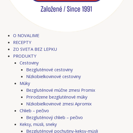
O NOVALIME
RECEPTY
ZO SVETA BEZ LEPKU
PRODUKTY
Cestoviny
Bezgluténové cestoviny
Nízkobielkovinové cestoviny
Múky
Bezgluténové múčne zmesi Promix
Prirodzene bezgluténové múky
Nízkobielkovinové zmesi Apromix
Chlieb – pečivo
Bezgluténový chlieb – pečivo
Keksy, müsli, sneky
Bezgluténové pochutiny-keksy-müsli