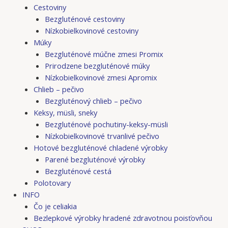
Cestoviny
Bezgluténové cestoviny
Nízkobielkovinové cestoviny
Múky
Bezgluténové múčne zmesi Promix
Prirodzene bezgluténové múky
Nízkobielkovinové zmesi Apromix
Chlieb – pečivo
Bezgluténový chlieb – pečivo
Keksy, müsli, sneky
Bezgluténové pochutiny-keksy-müsli
Nízkobielkovinové trvanlivé pečivo
Hotové bezgluténové chladené výrobky
Parené bezgluténové výrobky
Bezgluténové cestá
Polotovary
INFO
Čo je celiakia
Bezlepkové výrobky hradené zdravotnou poisťovňou