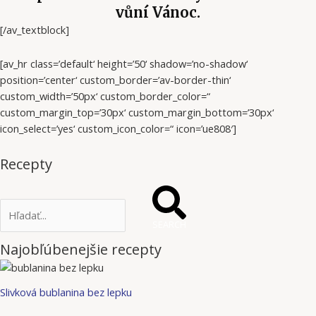
vůní Vánoc.
[/av_textblock]
[av_hr class=’default‘ height=’50‘ shadow=’no-shadow‘
position=’center‘ custom_border=’av-border-thin‘
custom_width=’50px‘ custom_border_color=“
custom_margin_top=’30px‘ custom_margin_bottom=’30px‘
icon_select=’yes‘ custom_icon_color=“ icon=’ue808′]
Recepty
SEARCH
Najobľúbenejšie recepty
Slivková bublanina bez lepku