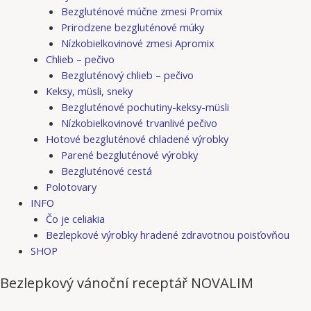
Bezgluténové múčne zmesi Promix
Prirodzene bezgluténové múky
Nízkobielkovinové zmesi Apromix
Chlieb – pečivo
Bezgluténový chlieb – pečivo
Keksy, müsli, sneky
Bezgluténové pochutiny-keksy-müsli
Nízkobielkovinové trvanlivé pečivo
Hotové bezgluténové chladené výrobky
Parené bezgluténové výrobky
Bezgluténové cestá
Polotovary
INFO
Čo je celiakia
Bezlepkové výrobky hradené zdravotnou poisťovňou
SHOP
Bezlepkový vánoční receptář NOVALIM