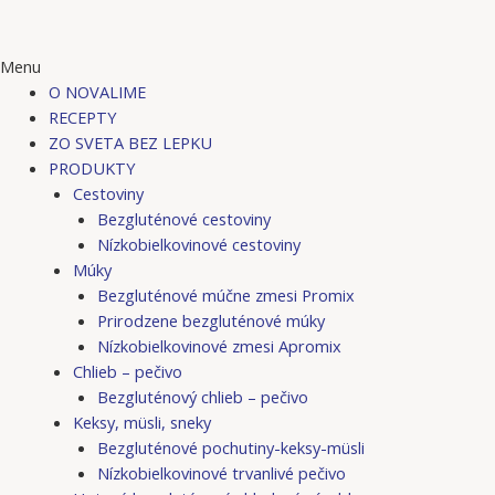
Menu
O NOVALIME
RECEPTY
ZO SVETA BEZ LEPKU
PRODUKTY
Cestoviny
Bezgluténové cestoviny
Nízkobielkovinové cestoviny
Múky
Bezgluténové múčne zmesi Promix
Prirodzene bezgluténové múky
Nízkobielkovinové zmesi Apromix
Chlieb – pečivo
Bezgluténový chlieb – pečivo
Keksy, müsli, sneky
Bezgluténové pochutiny-keksy-müsli
Nízkobielkovinové trvanlivé pečivo