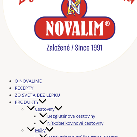
O NOVALIME
RECEPTY
ZO SVETA BEZ LEPKU
PRODUKTY
Cestoviny
Bezgluténové cestoviny
Nízkobielkovinové cestoviny
Múky
Bezgluténové múčne zmesi Promix