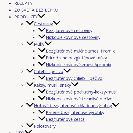
RECEPTY
ZO SVETA BEZ LEPKU
PRODUKTY
Cestoviny
Bezgluténové cestoviny
Nízkobielkovinové cestoviny
Múky
Bezgluténové múčne zmesi Promix
Prirodzene bezgluténové múky
Nízkobielkovinové zmesi Apromix
Chlieb – pečivo
Bezgluténový chlieb – pečivo
Keksy, müsli, sneky
Bezgluténové pochutiny-keksy-müsli
Nízkobielkovinové trvanlivé pečivo
Hotové bezgluténové chladené výrobky
Parené bezgluténové výrobky
Bezgluténové cestá
Polotovary
INFO