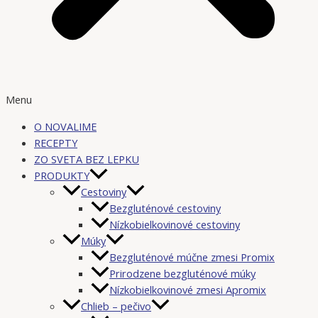
Menu
O NOVALIME
RECEPTY
ZO SVETA BEZ LEPKU
PRODUKTY
Cestoviny
Bezgluténové cestoviny
Nízkobielkovinové cestoviny
Múky
Bezgluténové múčne zmesi Promix
Prirodzene bezgluténové múky
Nízkobielkovinové zmesi Apromix
Chlieb – pečivo