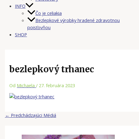
INFO
Čo je celiakia
Bezlepkové výrobky hradené zdravotnou
poisťovňou
SHOP
bezlepkový trhanec
Od
Michaela
/
27. februára 2023
←
Predchádzajúci Médiá