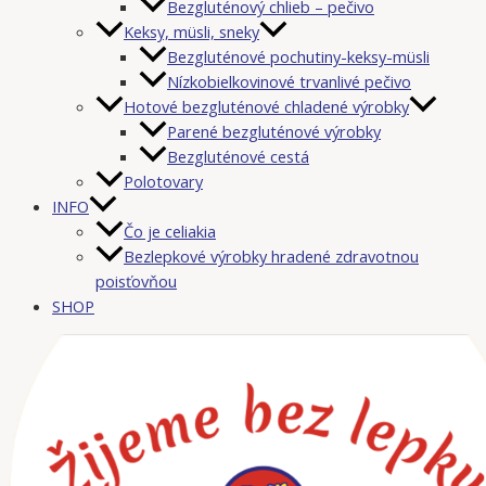
Bezgluténový chlieb – pečivo
Keksy, müsli, sneky
Bezgluténové pochutiny-keksy-müsli
Nízkobielkovinové trvanlivé pečivo
Hotové bezgluténové chladené výrobky
Parené bezgluténové výrobky
Bezgluténové cestá
Polotovary
INFO
Čo je celiakia
Bezlepkové výrobky hradené zdravotnou
poisťovňou
SHOP