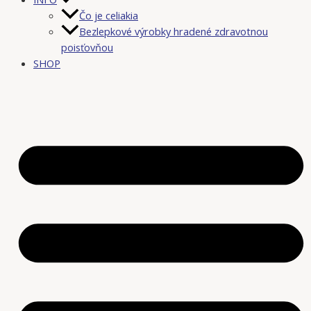
Čo je celiakia
Bezlepkové výrobky hradené zdravotnou
poisťovňou
SHOP