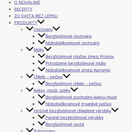
O NOVALIME
RECEPTY
ZO SVETA BEZ LEPKU
PRODUKTY
Cestoviny
Bezgluténové cestoviny
Nízkobielkovinové cestoviny
Múky
Bezgluténové múčne zmesi Promix
Prirodzene bezgluténové múky
Nízkobielkovinové zmesi Apromix
Chlieb – pečivo
Bezgluténový chlieb – pečivo
Keksy, müsli, sneky
Bezgluténové pochutiny-keksy-müsli
Nízkobielkovinové trvanlivé pečivo
Hotové bezgluténové chladené výrobky
Parené bezgluténové výrobky
Bezgluténové cestá
Polotovary