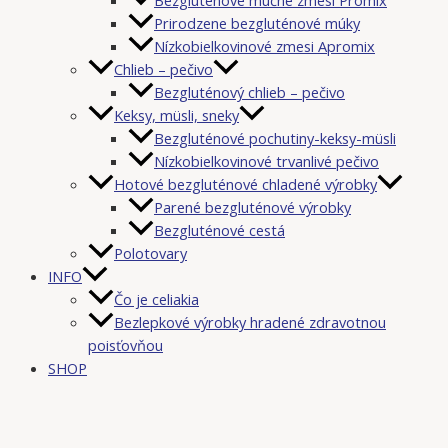
Prirodzene bezgluténové múky
Nízkobielkovinové zmesi Apromix
Chlieb – pečivo
Bezgluténový chlieb – pečivo
Keksy, müsli, sneky
Bezgluténové pochutiny-keksy-müsli
Nízkobielkovinové trvanlivé pečivo
Hotové bezgluténové chladené výrobky
Parené bezgluténové výrobky
Bezgluténové cestá
Polotovary
INFO
Čo je celiakia
Bezlepkové výrobky hradené zdravotnou
poisťovňou
SHOP