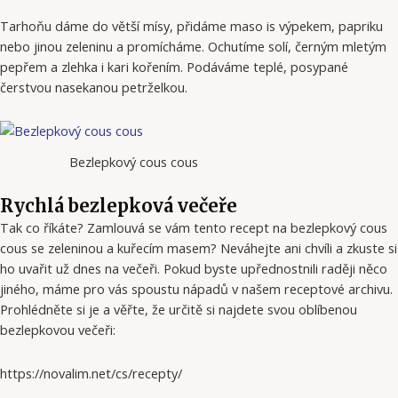
Tarhoňu dáme do větší mísy, přidáme maso is výpekem, papriku
nebo jinou zeleninu a promícháme. Ochutíme solí, černým mletým
pepřem a zlehka i kari kořením. Podáváme teplé, posypané
čerstvou nasekanou petrželkou.
Bezlepkový cous cous
Rychlá bezlepková večeře
Tak co říkáte? Zamlouvá se vám tento recept na bezlepkový cous
cous se zeleninou a kuřecím masem? Neváhejte ani chvíli a zkuste si
ho uvařit už dnes na večeři. Pokud byste upřednostnili raději něco
jiného, ​​máme pro vás spoustu nápadů v našem receptové archivu.
Prohlédněte si je a věřte, že určitě si najdete svou oblíbenou
bezlepkovou večeři:
https://novalim.net/cs/recepty/