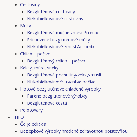
Cestoviny
Bezgluténové cestoviny
Nízkobielkovinové cestoviny
Múky
Bezgluténové múčne zmesi Promix
Prirodzene bezgluténové múky
Nízkobielkovinové zmesi Apromix
Chlieb – pečivo
Bezgluténový chlieb – pečivo
Keksy, müsli, sneky
Bezgluténové pochutiny-keksy-müsli
Nízkobielkovinové trvanlivé pečivo
Hotové bezgluténové chladené výrobky
Parené bezgluténové výrobky
Bezgluténové cestá
Polotovary
INFO
Čo je celiakia
Bezlepkové výrobky hradené zdravotnou poisťovňou