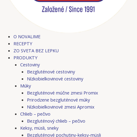
O NOVALIME
RECEPTY
ZO SVETA BEZ LEPKU
PRODUKTY
Cestoviny
Bezgluténové cestoviny
Nízkobielkovinové cestoviny
Múky
Bezgluténové múčne zmesi Promix
Prirodzene bezgluténové múky
Nízkobielkovinové zmesi Apromix
Chlieb – pečivo
Bezgluténový chlieb – pečivo
Keksy, müsli, sneky
Bezgluténové pochutiny-keksy-müsli