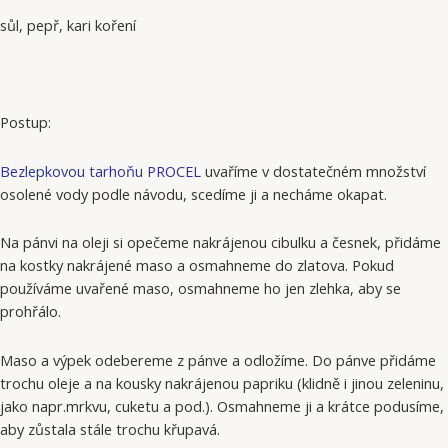
sůl, pepř, kari koření
Postup:
Bezlepkovou tarhoňu PROCEL
uvaříme v dostatečném množství
osolené vody podle návodu, scedíme ji a necháme okapat.
Na pánvi na oleji si opečeme nakrájenou cibulku a česnek, přidáme
na kostky nakrájené maso a osmahneme do zlatova. Pokud
používáme uvařené maso, osmahneme ho jen zlehka, aby se
prohřálo.
Maso a výpek odebereme z pánve a odložíme. Do pánve přidáme
trochu oleje a na kousky nakrájenou papriku (klidně i jinou zeleninu,
jako napr.mrkvu, cuketu a pod.). Osmahneme ji a krátce podusíme,
aby zůstala stále trochu křupavá.