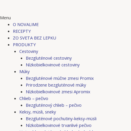
Menu
O NOVALIME
RECEPTY
ZO SVETA BEZ LEPKU
PRODUKTY
Cestoviny
Bezgluténové cestoviny
Nízkobielkovinové cestoviny
Múky
Bezgluténové múčne zmesi Promix
Prirodzene bezgluténové múky
Nízkobielkovinové zmesi Apromix
Chlieb – pečivo
Bezgluténový chlieb – pečivo
Keksy, müsli, sneky
Bezgluténové pochutiny-keksy-müsli
Nízkobielkovinové trvanlivé pečivo