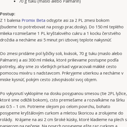
70 g tuku (maslo alebo Palmarín)
Postup:
Z 1 balenia
Promix Beta
odsypte asi za 2 PL zmesi bokom
(budeme to potrebovat na posyp prac.dosky). Do 150 ml teplého
mlieka rozmiešame 1 PL kryštalového cukru a 1 kocku čerstvého
droždia a necháme asi 5 minut pri izbovej teplote nakysnúť.
Do zmesi pridáme pol lyžičky soli, kvások, 70 g tuku (maslo alebo
Palmarin) a asi 300 ml mlieka, ktoré prilievame postupne podľa
potreby, aby sme zo všetkých prísad vypracovali mäkké cesto
pomocou mixéru s nadstavcom. Prikryjeme utierkou a necháme v
miske kysnúť, pokým cesto zdvojnásobí svoj objem.
Po vykysnutí vyklopíme na dosku posypanou smesou (tie 2PL lyžice,
ktoré sme odližili bokom), csto premiešame a rozvaľkáme na šírku
asi 0.5 – 1 cm. Potrieme olejom po celom povrchu, bohato
posypeme kryštálovým curkom a mletou škoricou a zrolujeme do
rolády. Krájame na asi 2 cm široké kúsky, ktoré kladieme na plech s
papierom na pečenie. Na povrch posypeme ešte raz curkom a