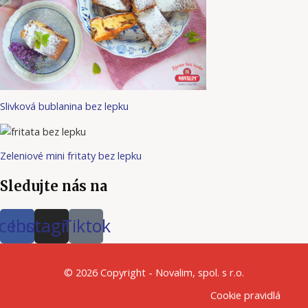
Slivková bublanina bez lepku
Zeleniové mini fritaty bez lepku
Sledujte nás na
cebook
Instagram
Tiktok
© 2026 Copyright - Novalim, spol. s r.o.
Cookie pravidlá