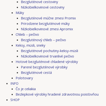
Bezgluténové cestoviny
Nízkobielkovinové cestoviny
Múky
Bezgluténové múčne zmesi Promix
Prirodzene bezgluténové múky
Nízkobielkovinové zmesi Apromix
Chlieb – pečivo
Bezgluténový chlieb – pečivo
Keksy, müsli, sneky
Bezgluténové pochutiny-keksy-müsli
Nízkobielkovinové trvanlivé pečivo
Hotové bezgluténové chladené výrobky
Parené bezgluténové výrobky
Bezgluténové cestá
Polotovary
INFO
Čo je celiakia
Bezlepkové výrobky hradené zdravotnou poisťovňou
SHOP