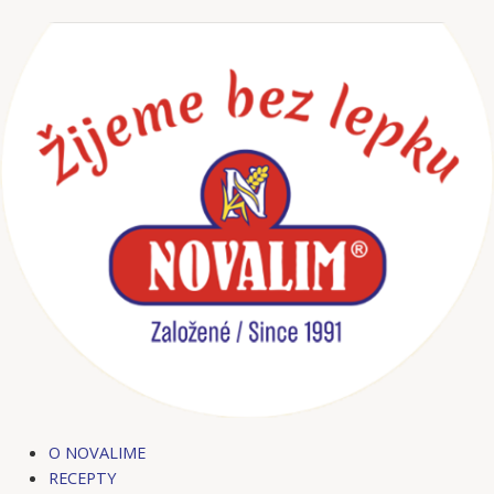
Preskočiť
na
obsah
O NOVALIME
RECEPTY