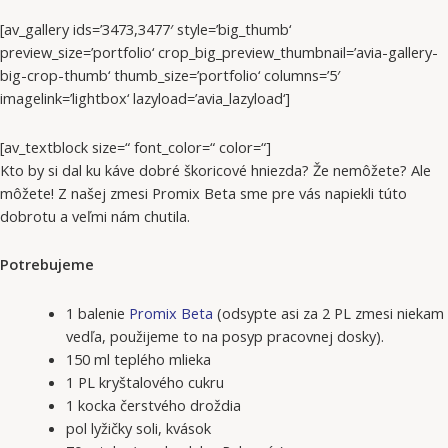
[av_gallery ids=’3473,3477′ style=’big_thumb‘
preview_size=’portfolio‘ crop_big_preview_thumbnail=’avia-gallery-
big-crop-thumb‘ thumb_size=’portfolio‘ columns=’5′
imagelink=’lightbox‘ lazyload=’avia_lazyload‘]
[av_textblock size=“ font_color=“ color=“]
Kto by si dal ku káve dobré škoricové hniezda? Že nemôžete? Ale
môžete! Z našej zmesi Promix Beta sme pre vás napiekli túto
dobrotu a veľmi nám chutila.
Potrebujeme
1 balenie
Promix Beta
(odsypte asi za 2 PL zmesi niekam
vedľa, použijeme to na posyp pracovnej dosky).
150 ml teplého mlieka
1 PL kryštalového cukru
1 kocka čerstvého droždia
pol lyžičky soli, kvások