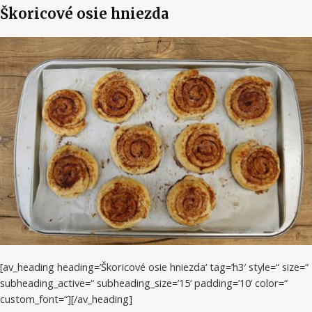
Škoricové osie hniezda
[av_heading heading=’Škoricové osie hniezda‘ tag=’h3′ style=“ size=“
subheading_active=“ subheading_size=’15‘ padding=’10‘ color=“
custom_font=“][/av_heading]