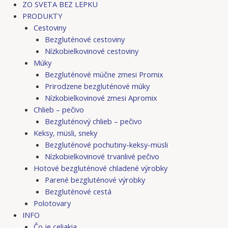
ZO SVETA BEZ LEPKU
PRODUKTY
Cestoviny
Bezgluténové cestoviny
Nízkobielkovinové cestoviny
Múky
Bezgluténové múčne zmesi Promix
Prirodzene bezgluténové múky
Nízkobielkovinové zmesi Apromix
Chlieb – pečivo
Bezgluténový chlieb – pečivo
Keksy, müsli, sneky
Bezgluténové pochutiny-keksy-müsli
Nízkobielkovinové trvanlivé pečivo
Hotové bezgluténové chladené výrobky
Parené bezgluténové výrobky
Bezgluténové cestá
Polotovary
INFO
Čo je celiakia