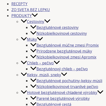
RECEPTY
ZO SVETA BEZ LEPKU
PRODUKTY
Cestoviny
Bezgluténové cestoviny
Nízkobielkovinové cestoviny
Múky
Bezgluténové múčne zmesi Promix
Prirodzene bezgluténové múky
Nízkobielkovinové zmesi Apromix
Chlieb – pečivo
Bezgluténový chlieb – pečivo
Keksy, müsli, sneky
Bezgluténové pochutiny-keksy-müsli
Nízkobielkovinové trvanlivé pečivo
Hotové bezgluténové chladené výrobky
Parené bezgluténové výrobky
Bezgluténové cestá