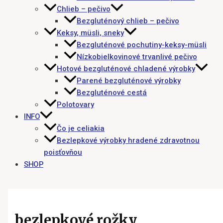
Chlieb – pečivo
Bezgluténový chlieb – pečivo
Keksy, müsli, sneky
Bezgluténové pochutiny-keksy-müsli
Nízkobielkovinové trvanlivé pečivo
Hotové bezgluténové chladené výrobky
Parené bezgluténové výrobky
Bezgluténové cestá
Polotovary
INFO
Čo je celiakia
Bezlepkové výrobky hradené zdravotnou
poisťovňou
SHOP
bezlepkové rožky