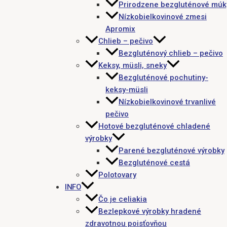
Prirodzene bezgluténové múk
Nízkobielkovinové zmesi
Apromix
Chlieb – pečivo
Bezgluténový chlieb – pečivo
Keksy, müsli, sneky
Bezgluténové pochutiny-
keksy-müsli
Nízkobielkovinové trvanlivé
pečivo
Hotové bezgluténové chladené
výrobky
Parené bezgluténové výrobky
Bezgluténové cestá
Polotovary
INFO
Čo je celiakia
Bezlepkové výrobky hradené
zdravotnou poisťovňou