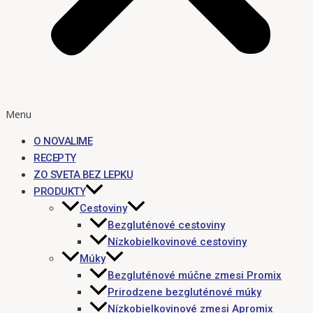
Menu
O NOVALIME
RECEPTY
ZO SVETA BEZ LEPKU
PRODUKTY
Cestoviny
Bezgluténové cestoviny
Nízkobielkovinové cestoviny
Múky
Bezgluténové múčne zmesi Promix
Prirodzene bezgluténové múky
Nízkobielkovinové zmesi Apromix