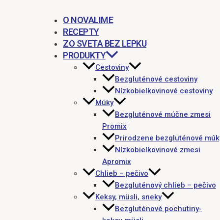
O NOVALIME
RECEPTY
ZO SVETA BEZ LEPKU
PRODUKTY
Cestoviny
Bezgluténové cestoviny
Nízkobielkovinové cestoviny
Múky
Bezgluténové múčne zmesi
Promix
Prirodzene bezgluténové múk
Nízkobielkovinové zmesi
Apromix
Chlieb – pečivo
Bezgluténový chlieb – pečivo
Keksy, müsli, sneky
Bezgluténové pochutiny-