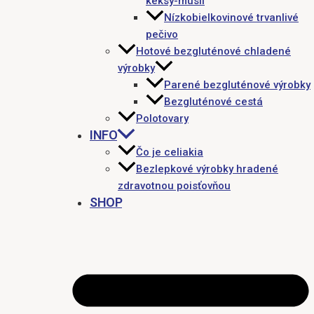
keksy-müsli
Nízkobielkovinové trvanlivé
pečivo
Hotové bezgluténové chladené
výrobky
Parené bezgluténové výrobky
Bezgluténové cestá
Polotovary
INFO
Čo je celiakia
Bezlepkové výrobky hradené
zdravotnou poisťovňou
SHOP