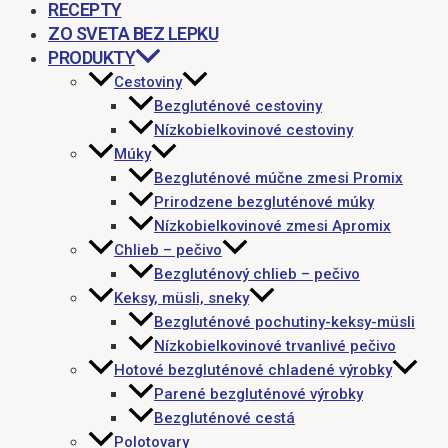
RECEPTY
ZO SVETA BEZ LEPKU
PRODUKTY
Cestoviny
Bezgluténové cestoviny
Nízkobielkovinové cestoviny
Múky
Bezgluténové múčne zmesi Promix
Prirodzene bezgluténové múky
Nízkobielkovinové zmesi Apromix
Chlieb – pečivo
Bezgluténový chlieb – pečivo
Keksy, müsli, sneky
Bezgluténové pochutiny-keksy-müsli
Nízkobielkovinové trvanlivé pečivo
Hotové bezgluténové chladené výrobky
Parené bezgluténové výrobky
Bezgluténové cestá
Polotovary