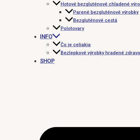
Hotové bezgluténové chladené výr
Parené bezgluténové výrobky
Bezgluténové cestá
Polotovary
INFO
Čo je celiakia
Bezlepkové výrobky hradené zdravo
SHOP