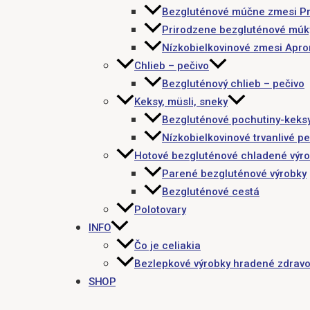
Bezgluténové múčne zmesi P
Prirodzene bezgluténové múk
Nízkobielkovinové zmesi Apr
Chlieb – pečivo
Bezgluténový chlieb – pečivo
Keksy, müsli, sneky
Bezgluténové pochutiny-keks
Nízkobielkovinové trvanlivé pe
Hotové bezgluténové chladené výr
Parené bezgluténové výrobky
Bezgluténové cestá
Polotovary
INFO
Čo je celiakia
Bezlepkové výrobky hradené zdravo
SHOP