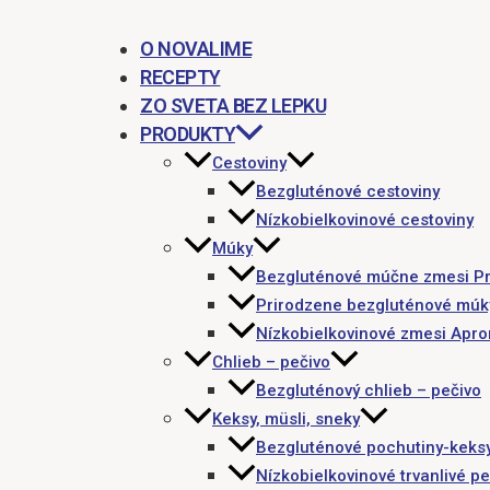
O NOVALIME
RECEPTY
ZO SVETA BEZ LEPKU
PRODUKTY
Cestoviny
Bezgluténové cestoviny
Nízkobielkovinové cestoviny
Múky
Bezgluténové múčne zmesi P
Prirodzene bezgluténové múk
Nízkobielkovinové zmesi Apr
Chlieb – pečivo
Bezgluténový chlieb – pečivo
Keksy, müsli, sneky
Bezgluténové pochutiny-keks
Nízkobielkovinové trvanlivé pe