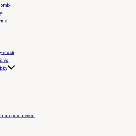
romix
y
omix
y-müsli
čivo
obky
tnou poisťovňou