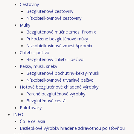
Cestoviny
Bezgluténové cestoviny
Nízkobielkovinové cestoviny
Múky
Bezgluténové múčne zmesi Promix
Prirodzene bezgluténové múky
Nízkobielkovinové zmesi Apromix
Chlieb – pečivo
Bezgluténový chlieb – pečivo
Keksy, müsli, sneky
Bezgluténové pochutiny-keksy-müsli
Nízkobielkovinové trvanlivé pečivo
Hotové bezgluténové chladené výrobky
Parené bezgluténové výrobky
Bezgluténové cestá
Polotovary
INFO
Čo je celiakia
Bezlepkové výrobky hradené zdravotnou poisťovňou