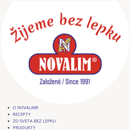
Preskočiť
Post
na
navigation
obsah
O NOVALIME
RECEPTY
ZO SVETA BEZ LEPKU
PRODUKTY