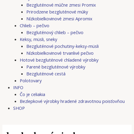
Bezgluténové múčne zmesi Promix
Prirodzene bezgluténové múky
Nízkobielkovinové zmesi Apromix
Chlieb – pečivo
Bezgluténový chlieb – pečivo
Keksy, müsli, sneky
Bezgluténové pochutiny-keksy-müsli
Nízkobielkovinové trvanlivé pečivo
Hotové bezgluténové chladené výrobky
Parené bezgluténové výrobky
Bezgluténové cestá
Polotovary
INFO
Čo je celiakia
Bezlepkové výrobky hradené zdravotnou poisťovňou
SHOP