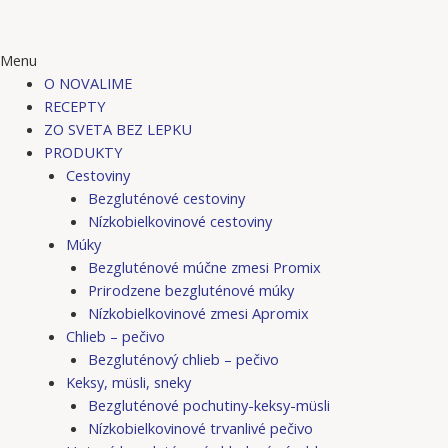
Menu
O NOVALIME
RECEPTY
ZO SVETA BEZ LEPKU
PRODUKTY
Cestoviny
Bezgluténové cestoviny
Nízkobielkovinové cestoviny
Múky
Bezgluténové múčne zmesi Promix
Prirodzene bezgluténové múky
Nízkobielkovinové zmesi Apromix
Chlieb – pečivo
Bezgluténový chlieb – pečivo
Keksy, müsli, sneky
Bezgluténové pochutiny-keksy-müsli
Nízkobielkovinové trvanlivé pečivo