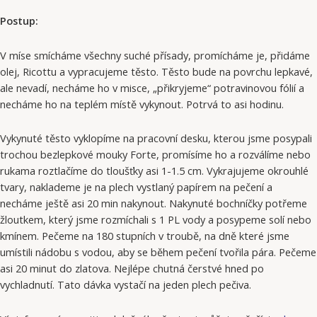
Postup:
V míse smícháme všechny suché přísady, promícháme je, přidáme
olej, Ricottu a vypracujeme těsto. Těsto bude na povrchu lepkavé,
ale nevadí, necháme ho v misce, „přikryjeme“ potravinovou fólií a
necháme ho na teplém místě vykynout. Potrvá to asi hodinu.
Vykynuté těsto vyklopíme na pracovní desku, kterou jsme posypali
trochou bezlepkové mouky Forte, promísíme ho a rozválíme nebo
rukama roztlačíme do tloušťky asi 1-1.5 cm. Vykrajujeme okrouhlé
tvary, naklademe je na plech vystlaný papírem na pečení a
necháme ještě asi 20 min nakynout. Nakynuté bochníčky potřeme
žloutkem, který jsme rozmíchali s 1 PL vody a posypeme solí nebo
kmínem. Pečeme na 180 stupních v troubě, na dně které jsme
umístili nádobu s vodou, aby se během pečení tvořila pára. Pečeme
asi 20 minut do zlatova. Nejlépe chutná čerstvé hned po
vychladnutí. Tato dávka vystačí na jeden plech pečiva.