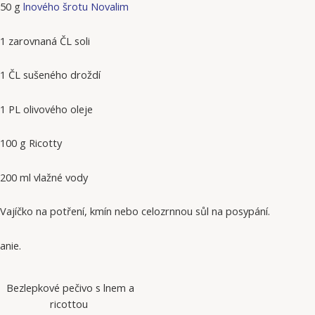
50 g
lnového šrotu Novalim
1 zarovnaná ČL soli
1 ČL sušeného droždí
1 PL olivového oleje
100 g Ricotty
200 ml vlažné vody
Vajíčko na potření, kmín nebo celozrnnou sůl na posypání.
anie.
Bezlepkové pečivo s lnem a
ricottou