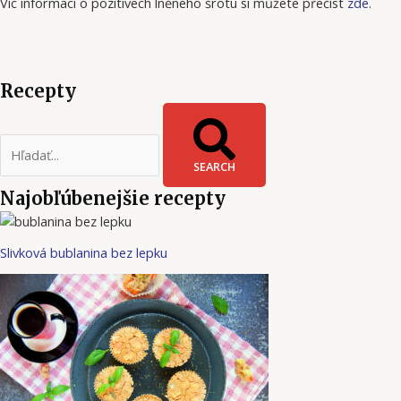
Víc informací o pozitivech lněného šrotu si můžete přečíst
zde
.
Recepty
SEARCH
Najobľúbenejšie recepty
Slivková bublanina bez lepku