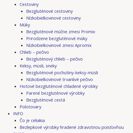
Cestoviny
Bezgluténové cestoviny
Nízkobielkovinové cestoviny
Múky
Bezgluténové múčne zmesi Promix
Prirodzene bezgluténové múky
Nízkobielkovinové zmesi Apromix
Chlieb – pečivo
Bezgluténový chlieb – pečivo
Keksy, müsli, sneky
Bezgluténové pochutiny-keksy-müsli
Nízkobielkovinové trvanlivé pečivo
Hotové bezgluténové chladené výrobky
Parené bezgluténové výrobky
Bezgluténové cestá
Polotovary
INFO
Čo je celiakia
Bezlepkové výrobky hradené zdravotnou poisťovňou