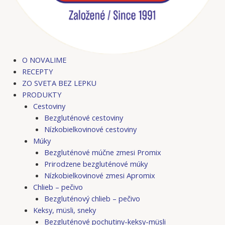
O NOVALIME
RECEPTY
ZO SVETA BEZ LEPKU
PRODUKTY
Cestoviny
Bezgluténové cestoviny
Nízkobielkovinové cestoviny
Múky
Bezgluténové múčne zmesi Promix
Prirodzene bezgluténové múky
Nízkobielkovinové zmesi Apromix
Chlieb – pečivo
Bezgluténový chlieb – pečivo
Keksy, müsli, sneky
Bezgluténové pochutiny-keksy-müsli