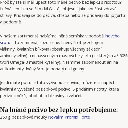
Proč by ste si měli upéct toto lněné pečivo bez lepku s ricottou?
Lněná semínka se čím dál častěji objevují jako součást zdravé
stravy. Přidávají se do pečiva, chleba nebo se přidávají do jogurtu
a podobně.
V našem sortimentě nabízíme lněná semínka v podobě
lnového
šrotu
– to znamená, rozdrcené. Lněný šrot je zdrojem
vlákniny, kvalitních bílkovin (obsahuje všechny základní
aminokyseliny) a nenasycených mastných kyselin (ze kterých až 60%
tvoří Omega-3 mastné kyseliny). Nesmíme zapomenout ani na
antioxidanty, lněný šrot je bohatý na lignany.
Jestli máte po ruce tuto výživnou surovinu, můžete si napéct
kvalitní a vyvážené bezlepkové pečivo. S přidáním ricotty, která
pečivo změkčí, obohatí o bílkoviny a zvláční.
Na lněné pečivo bez lepku potřebujeme:
250 g bezlepkové mouky
Novalim Promix Forte