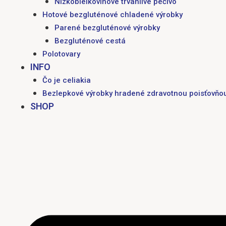
Nízkobielkovinové trvanlivé pečivo
Hotové bezgluténové chladené výrobky
Parené bezgluténové výrobky
Bezgluténové cestá
Polotovary
INFO
Čo je celiakia
Bezlepkové výrobky hradené zdravotnou poisťovňo
SHOP