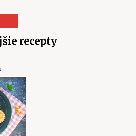
SEARCH
šie recepty
u