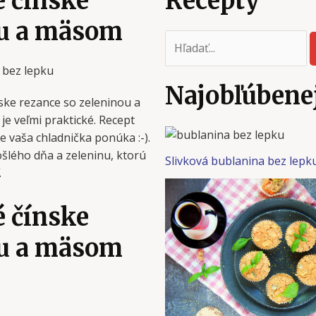
 čínske
Recepty
ou a mäsom
Najobľúbenej
ke rezance so zeleninou a
je veľmi praktické. Recept
 vaša chladnička ponúka :-).
šlého dňa a zeleninu, ktorú
Slivková bublanina bez lepk
.
 čínske
ou a mäsom