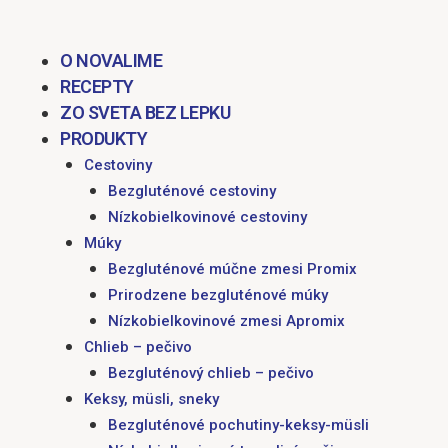
O NOVALIME
RECEPTY
ZO SVETA BEZ LEPKU
PRODUKTY
Cestoviny
Bezgluténové cestoviny
Nízkobielkovinové cestoviny
Múky
Bezgluténové múčne zmesi Promix
Prirodzene bezgluténové múky
Nízkobielkovinové zmesi Apromix
Chlieb – pečivo
Bezgluténový chlieb – pečivo
Keksy, müsli, sneky
Bezgluténové pochutiny-keksy-müsli