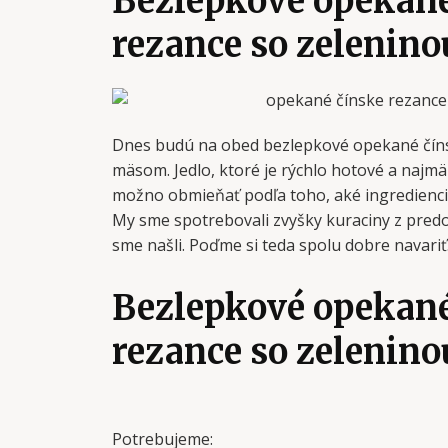
Bezlepkové opekané
rezance so zelenin
Dnes budú na obed bezlepkové opekané číns
mäsom. Jedlo, ktoré je rýchlo hotové a najmä 
možno obmieňať podľa toho, aké ingrediencie
My sme spotrebovali zvyšky kuraciny z predo
sme našli. Poďme si teda spolu dobre navariť
Bezlepkové opekané
rezance so zelenin
Potrebujeme: