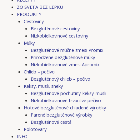
ZO SVETA BEZ LEPKU
PRODUKTY
Cestoviny
Bezgluténové cestoviny
Nízkobielkovinové cestoviny
Múky
Bezgluténové múčne zmesi Promix
Prirodzene bezgluténové múky
Nízkobielkovinové zmesi Apromix
Chlieb – pečivo
Bezgluténový chlieb – pečivo
Keksy, müsli, sneky
Bezgluténové pochutiny-keksy-müsli
Nízkobielkovinové trvanlivé pečivo
Hotové bezgluténové chladené výrobky
Parené bezgluténové výrobky
Bezgluténové cestá
Polotovary
INFO