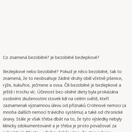
Co znamená bezobilné? Je bezobilné bezlepkové?
Bezlepkové nebo bezobilné? Pokud je něco bezobilné, tak to
znamená, že to neobsahuje žádné druhy obilí včetně pšenice,
rýže, kukuřice, ječmene a ovsa. Čili bezobilné je bezlepkové a
ještě i trochu víc. Účinnost bez-obilné diety byla prokázána
osobními zkušenostmi stovek lidí na celém světě, kteří
zaznamenali významnou úlevu od příznaků Crohnové nemoci (a
mnoha dalších nemocí trávícího systému) a také od chronické
únavy. Stále je však třeba dbát na to, že tyto výsledky nebyly
klinicky zdokumentované a je třeba je proto považovat za