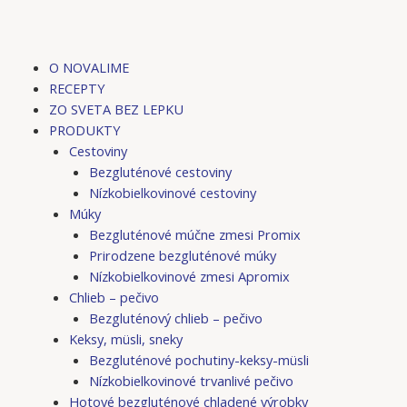
O NOVALIME
RECEPTY
ZO SVETA BEZ LEPKU
PRODUKTY
Cestoviny
Bezgluténové cestoviny
Nízkobielkovinové cestoviny
Múky
Bezgluténové múčne zmesi Promix
Prirodzene bezgluténové múky
Nízkobielkovinové zmesi Apromix
Chlieb – pečivo
Bezgluténový chlieb – pečivo
Keksy, müsli, sneky
Bezgluténové pochutiny-keksy-müsli
Nízkobielkovinové trvanlivé pečivo
Hotové bezgluténové chladené výrobky