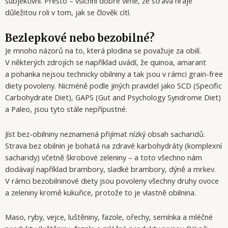
subjektivní. Přesto – všichni dobře víme, že strava hraje
důležitou roli v tom, jak se člověk cítí.
Bezlepkové nebo bezobilné?
Je mnoho názorů na to, která plodina se považuje za obilí.
V některých zdrojích se například uvádí, že quinoa, amarant
a pohanka nejsou technicky obilniny a tak jsou v rámci grain-free
diety povoleny. Nicméně podle jiných pravidel jako SCD (Specific
Carbohydrate Diet), GAPS (Gut and Psychology Syndrome Diet)
a Paleo, jsou tyto stále nepřípustné.
Jíst bez-obilniny neznamená přijímat nízký obsah sacharidů.
Strava bez obilnin je bohatá na zdravé karbohydráty (komplexní
sacharidy) včetně škrobové zeleniny – a toto všechno nám
dodávají například brambory, sladké brambory, dýně a mrkev.
V rámci bezobilninové diety jsou povoleny všechny druhy ovoce
a zeleniny kromě kukuřice, protože to je vlastně obilnina.
Maso, ryby, vejce, luštěniny, fazole, ořechy, semínka a mléčné