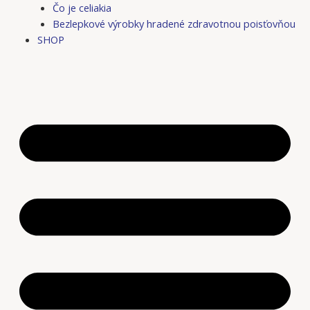
Čo je celiakia
Bezlepkové výrobky hradené zdravotnou poisťovňou
SHOP