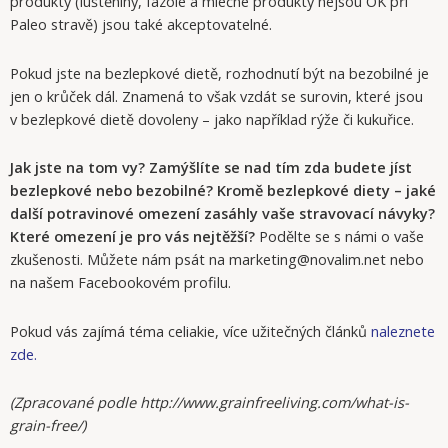
produkty (luštěniny, fazole a mléčné produkty nejsou OK při
Paleo stravě) jsou také akceptovatelné.
Pokud jste na bezlepkové dietě, rozhodnutí být na bezobilné je
jen o krůček dál. Znamená to však vzdát se surovin, které jsou
v bezlepkové dietě dovoleny – jako například rýže či kukuřice.
Jak jste na tom vy? Zamýšlíte se nad tím zda budete jíst
bezlepkové nebo bezobilné? Kromě bezlepkové diety – jaké
další potravinové omezení zasáhly vaše stravovací návyky?
Které omezení je pro vás nejtěžší?
Podělte se s námi o vaše
zkušenosti. Můžete nám psát na marketing@novalim.net nebo
na našem Facebookovém profilu.
Pokud vás zajímá téma celiakie, více užitečných článků
naleznete
zde.
(Zpracované podle http://www.grainfreeliving.com/what-is-
grain-free/)