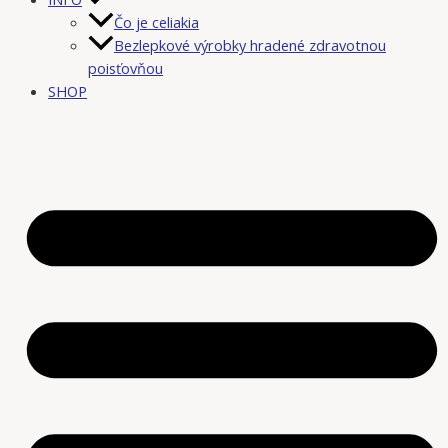
Čo je celiakia
Bezlepkové výrobky hradené zdravotnou
poisťovňou
SHOP