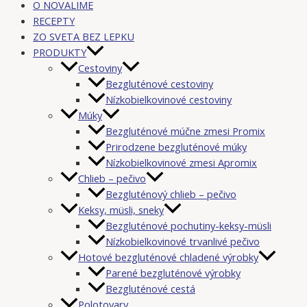
O NOVALIME
RECEPTY
ZO SVETA BEZ LEPKU
PRODUKTY
Cestoviny
Bezgluténové cestoviny
Nízkobielkovinové cestoviny
Múky
Bezgluténové múčne zmesi Promix
Prirodzene bezgluténové múky
Nízkobielkovinové zmesi Apromix
Chlieb – pečivo
Bezgluténový chlieb – pečivo
Keksy, müsli, sneky
Bezgluténové pochutiny-keksy-müsli
Nízkobielkovinové trvanlivé pečivo
Hotové bezgluténové chladené výrobky
Parené bezgluténové výrobky
Bezgluténové cestá
Polotovary