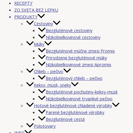
RECEPTY
ZO SVETA BEZ LEPKU
PRODUKTY
Cestoviny
Bezgluténové cestoviny
Nízkobielkovinové cestoviny
Múky
Bezgluténové múčne zmesi Promix
Prirodzene bezgluténové múky
Nízkobielkovinové zmesi Apromix
Chlieb – pečivo
Bezgluténový chlieb – pečivo
Keksy, müsli, sneky
Bezgluténové pochutiny-keksy-müsli
Nízkobielkovinové trvanlivé pečivo
Hotové bezgluténové chladené výrobky
Parené bezgluténové výrobky
Bezgluténové cestá
Polotovary
INFO