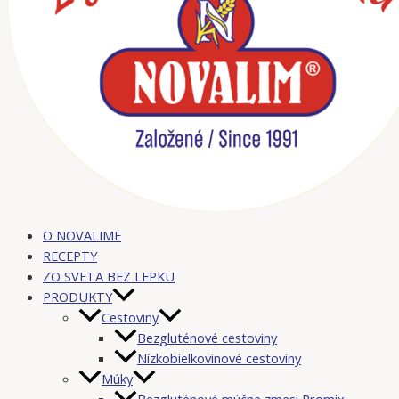
O NOVALIME
RECEPTY
ZO SVETA BEZ LEPKU
PRODUKTY
Cestoviny
Bezgluténové cestoviny
Nízkobielkovinové cestoviny
Múky
Bezgluténové múčne zmesi Promix