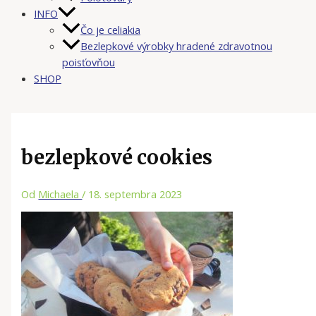
INFO
Čo je celiakia
Bezlepkové výrobky hradené zdravotnou
poisťovňou
SHOP
bezlepkové cookies
Od
Michaela
/
18. septembra 2023