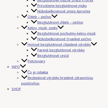
Prirodzene bezgluténové múky
Nízkobielkovinové zmesi Apromix
Chlieb – pečivo
Bezgluténový chlieb – pečivo
Keksy, müsli, sneky
Bezgluténové pochutiny-keksy-müsli
Nízkobielkovinové trvanlivé pečivo
Hotové bezgluténové chladené výrobky
Parené bezgluténové výrobky
Bezgluténové cestá
Polotovary
INFO
Čo je celiakia
Bezlepkové výrobky hradené zdravotnou
poisťovňou
SHOP