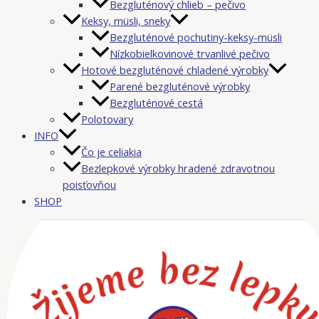
Bezgluténový chlieb – pečivo
Keksy, müsli, sneky
Bezgluténové pochutiny-keksy-müsli
Nízkobielkovinové trvanlivé pečivo
Hotové bezgluténové chladené výrobky
Parené bezgluténové výrobky
Bezgluténové cestá
Polotovary
INFO
Čo je celiakia
Bezlepkové výrobky hradené zdravotnou
poisťovňou
SHOP