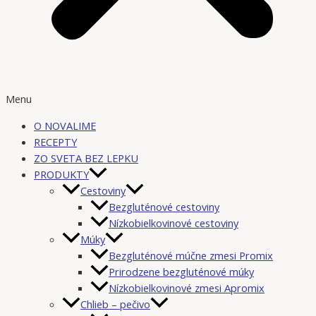
Menu
O NOVALIME
RECEPTY
ZO SVETA BEZ LEPKU
PRODUKTY
Cestoviny
Bezgluténové cestoviny
Nízkobielkovinové cestoviny
Múky
Bezgluténové múčne zmesi Promix
Prirodzene bezgluténové múky
Nízkobielkovinové zmesi Apromix
Chlieb – pečivo