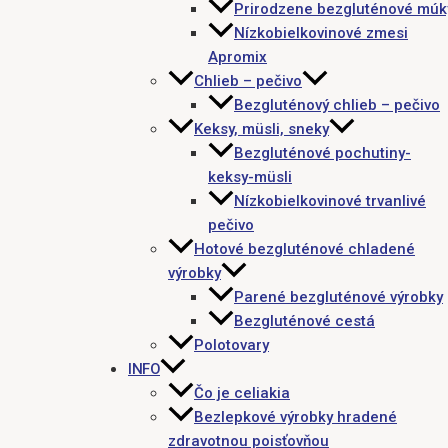
Prirodzene bezgluténové múk
Nízkobielkovinové zmesi
Apromix
Chlieb – pečivo
Bezgluténový chlieb – pečivo
Keksy, müsli, sneky
Bezgluténové pochutiny-
keksy-müsli
Nízkobielkovinové trvanlivé
pečivo
Hotové bezgluténové chladené
výrobky
Parené bezgluténové výrobky
Bezgluténové cestá
Polotovary
INFO
Čo je celiakia
Bezlepkové výrobky hradené
zdravotnou poisťovňou