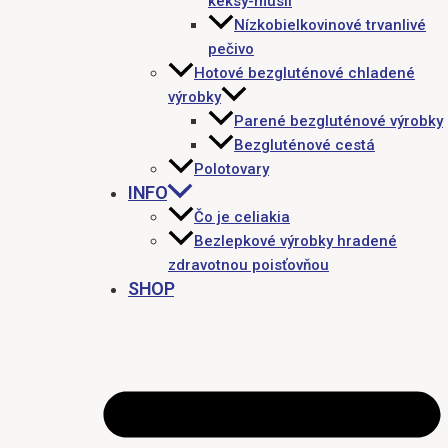
keksy-müsli
Nízkobielkovinové trvanlivé
pečivo
Hotové bezgluténové chladené
výrobky
Parené bezgluténové výrobky
Bezgluténové cestá
Polotovary
INFO
Čo je celiakia
Bezlepkové výrobky hradené
zdravotnou poisťovňou
SHOP