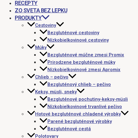
RECEPTY
ZO SVETA BEZ LEPKU
PRODUKTY
Cestoviny
Bezgluténové cestoviny
Nízkobielkovinové cestoviny
Múky
Bezgluténové múčne zmesi Promix
Prirodzene bezgluténové múky
Nízkobielkovinové zmesi Apromix
Chlieb – pečivo
Bezgluténový chlieb – pečivo
Keksy, müsli, sneky
Bezgluténové pochutiny-keksy-müsli
Nízkobielkovinové trvanlivé pečivo
Hotové bezgluténové chladené výrobky
Parené bezgluténové výrobky
Bezgluténové cestá
Polotovary