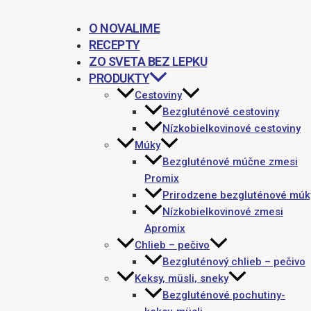
O NOVALIME
RECEPTY
ZO SVETA BEZ LEPKU
PRODUKTY
Cestoviny
Bezgluténové cestoviny
Nízkobielkovinové cestoviny
Múky
Bezgluténové múčne zmesi
Promix
Prirodzene bezgluténové múk
Nízkobielkovinové zmesi
Apromix
Chlieb – pečivo
Bezgluténový chlieb – pečivo
Keksy, müsli, sneky
Bezgluténové pochutiny-