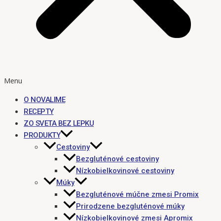
Menu
O NOVALIME
RECEPTY
ZO SVETA BEZ LEPKU
PRODUKTY
Cestoviny
Bezgluténové cestoviny
Nízkobielkovinové cestoviny
Múky
Bezgluténové múčne zmesi Promix
Prirodzene bezgluténové múky
Nízkobielkovinové zmesi Apromix