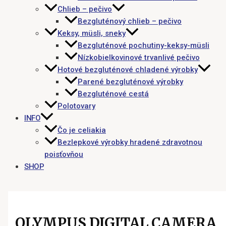
Chlieb – pečivo
Bezgluténový chlieb – pečivo
Keksy, müsli, sneky
Bezgluténové pochutiny-keksy-müsli
Nízkobielkovinové trvanlivé pečivo
Hotové bezgluténové chladené výrobky
Parené bezgluténové výrobky
Bezgluténové cestá
Polotovary
INFO
Čo je celiakia
Bezlepkové výrobky hradené zdravotnou
poisťovňou
SHOP
OLYMPUS DIGITAL CAMERA