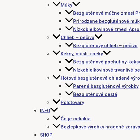
Múky
Bezgluténové múčne zmesi P
Prirodzene bezgluténové múk
Nízkobielkovinové zmesi Apr
Chlieb – pečivo
Bezgluténový chlieb – pečivo
Keksy, müsli, sneky
Bezgluténové pochutiny-keks
Nízkobielkovinové trvanlivé pe
Hotové bezgluténové chladené výr
Parené bezgluténové výrobky
Bezgluténové cestá
Polotovary
INFO
Čo je celiakia
Bezlepkové výrobky hradené zdravo
SHOP