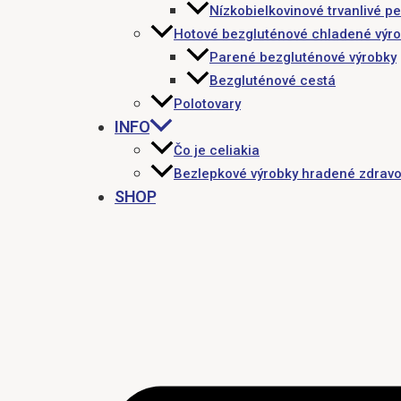
Nízkobielkovinové trvanlivé pe
Hotové bezgluténové chladené výr
Parené bezgluténové výrobky
Bezgluténové cestá
Polotovary
INFO
Čo je celiakia
Bezlepkové výrobky hradené zdravo
SHOP