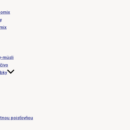
romix
y
omix
y-müsli
čivo
obky
tnou poisťovňou