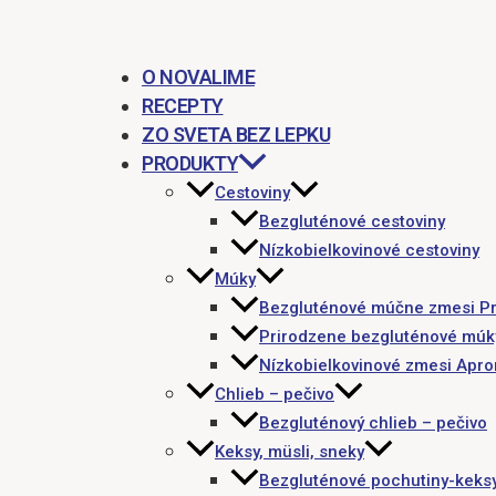
O NOVALIME
RECEPTY
ZO SVETA BEZ LEPKU
PRODUKTY
Cestoviny
Bezgluténové cestoviny
Nízkobielkovinové cestoviny
Múky
Bezgluténové múčne zmesi P
Prirodzene bezgluténové múk
Nízkobielkovinové zmesi Apr
Chlieb – pečivo
Bezgluténový chlieb – pečivo
Keksy, müsli, sneky
Bezgluténové pochutiny-keks