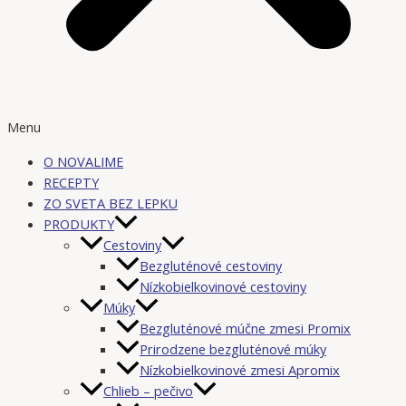
Menu
O NOVALIME
RECEPTY
ZO SVETA BEZ LEPKU
PRODUKTY
Cestoviny
Bezgluténové cestoviny
Nízkobielkovinové cestoviny
Múky
Bezgluténové múčne zmesi Promix
Prirodzene bezgluténové múky
Nízkobielkovinové zmesi Apromix
Chlieb – pečivo