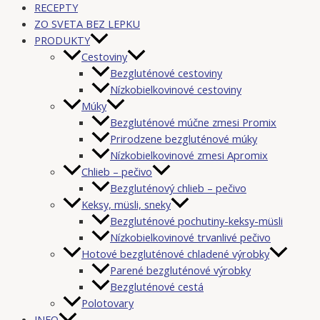
RECEPTY
ZO SVETA BEZ LEPKU
PRODUKTY
Cestoviny
Bezgluténové cestoviny
Nízkobielkovinové cestoviny
Múky
Bezgluténové múčne zmesi Promix
Prirodzene bezgluténové múky
Nízkobielkovinové zmesi Apromix
Chlieb – pečivo
Bezgluténový chlieb – pečivo
Keksy, müsli, sneky
Bezgluténové pochutiny-keksy-müsli
Nízkobielkovinové trvanlivé pečivo
Hotové bezgluténové chladené výrobky
Parené bezgluténové výrobky
Bezgluténové cestá
Polotovary
INFO