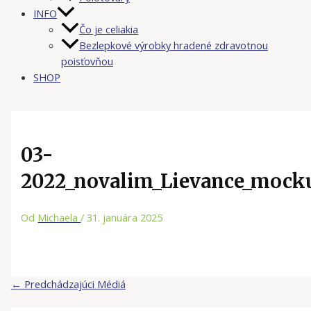
INFO
Čo je celiakia
Bezlepkové výrobky hradené zdravotnou
poisťovňou
SHOP
03-
2022_novalim_Lievance_mock
Od
Michaela
/
31. januára 2025
←
Predchádzajúci Médiá