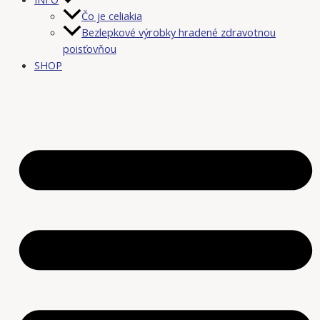
Čo je celiakia
Bezlepkové výrobky hradené zdravotnou
poisťovňou
SHOP