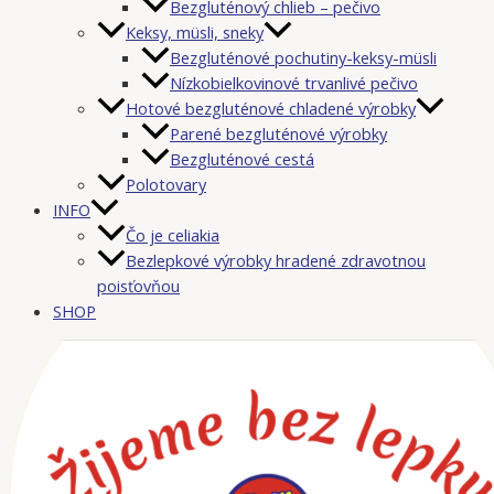
Bezgluténový chlieb – pečivo
Keksy, müsli, sneky
Bezgluténové pochutiny-keksy-müsli
Nízkobielkovinové trvanlivé pečivo
Hotové bezgluténové chladené výrobky
Parené bezgluténové výrobky
Bezgluténové cestá
Polotovary
INFO
Čo je celiakia
Bezlepkové výrobky hradené zdravotnou
poisťovňou
SHOP