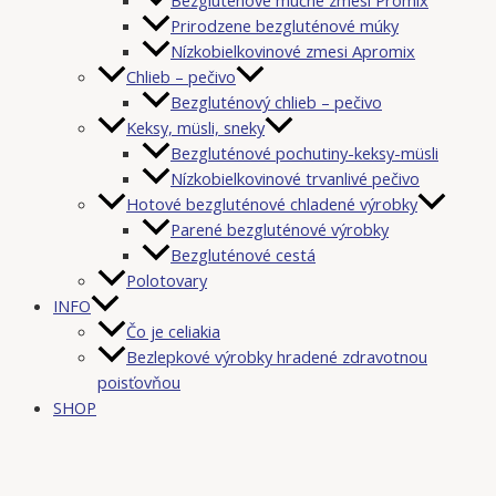
Prirodzene bezgluténové múky
Nízkobielkovinové zmesi Apromix
Chlieb – pečivo
Bezgluténový chlieb – pečivo
Keksy, müsli, sneky
Bezgluténové pochutiny-keksy-müsli
Nízkobielkovinové trvanlivé pečivo
Hotové bezgluténové chladené výrobky
Parené bezgluténové výrobky
Bezgluténové cestá
Polotovary
INFO
Čo je celiakia
Bezlepkové výrobky hradené zdravotnou
poisťovňou
SHOP