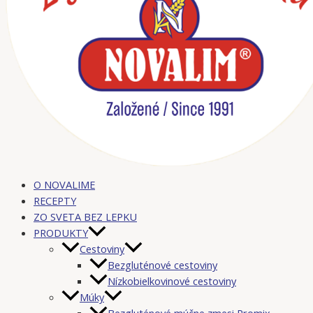
O NOVALIME
RECEPTY
ZO SVETA BEZ LEPKU
PRODUKTY
Cestoviny
Bezgluténové cestoviny
Nízkobielkovinové cestoviny
Múky
Bezgluténové múčne zmesi Promix