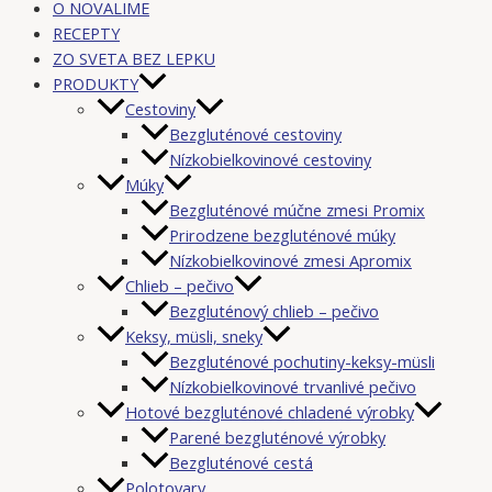
O NOVALIME
RECEPTY
ZO SVETA BEZ LEPKU
PRODUKTY
Cestoviny
Bezgluténové cestoviny
Nízkobielkovinové cestoviny
Múky
Bezgluténové múčne zmesi Promix
Prirodzene bezgluténové múky
Nízkobielkovinové zmesi Apromix
Chlieb – pečivo
Bezgluténový chlieb – pečivo
Keksy, müsli, sneky
Bezgluténové pochutiny-keksy-müsli
Nízkobielkovinové trvanlivé pečivo
Hotové bezgluténové chladené výrobky
Parené bezgluténové výrobky
Bezgluténové cestá
Polotovary