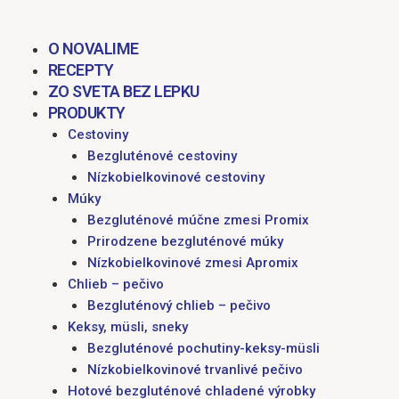
obsah
M
O NOVALIME
RECEPTY
ZO SVETA BEZ LEPKU
PRODUKTY
Cestoviny
Bezgluténové cestoviny
Nízkobielkovinové cestoviny
Múky
Bezgluténové múčne zmesi Promix
Prirodzene bezgluténové múky
Nízkobielkovinové zmesi Apromix
Chlieb – pečivo
Bezgluténový chlieb – pečivo
Keksy, müsli, sneky
Bezgluténové pochutiny-keksy-müsli
Nízkobielkovinové trvanlivé pečivo
Hotové bezgluténové chladené výrobky