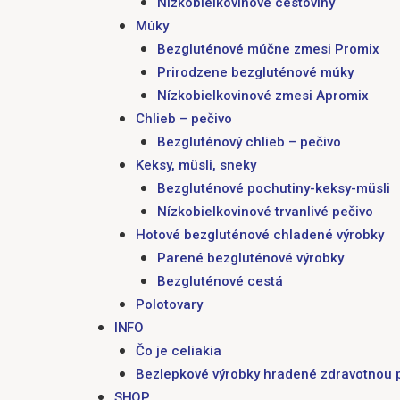
Nízkobielkovinové cestoviny
Múky
Bezgluténové múčne zmesi Promix
Prirodzene bezgluténové múky
Nízkobielkovinové zmesi Apromix
Chlieb – pečivo
Bezgluténový chlieb – pečivo
Keksy, müsli, sneky
Bezgluténové pochutiny-keksy-müsli
Nízkobielkovinové trvanlivé pečivo
Hotové bezgluténové chladené výrobky
Parené bezgluténové výrobky
Bezgluténové cestá
Polotovary
INFO
Čo je celiakia
Bezlepkové výrobky hradené zdravotnou 
SHOP