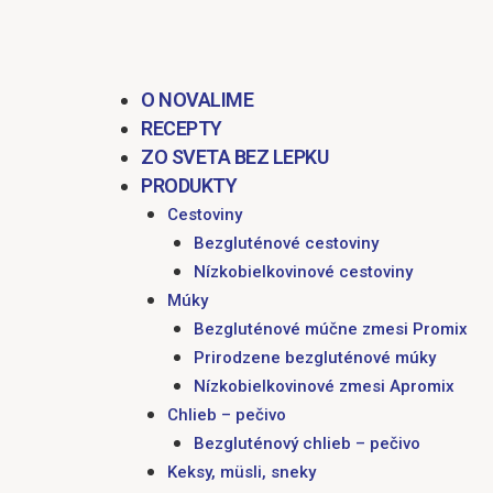
obsah
O NOVALIME
RECEPTY
ZO SVETA BEZ LEPKU
PRODUKTY
Cestoviny
Bezgluténové cestoviny
Nízkobielkovinové cestoviny
Múky
Bezgluténové múčne zmesi Promix
Prirodzene bezgluténové múky
Nízkobielkovinové zmesi Apromix
Chlieb – pečivo
Bezgluténový chlieb – pečivo
Keksy, müsli, sneky