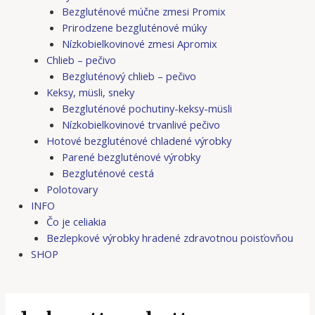
Bezgluténové múčne zmesi Promix
Prirodzene bezgluténové múky
Nízkobielkovinové zmesi Apromix
Chlieb – pečivo
Bezgluténový chlieb – pečivo
Keksy, müsli, sneky
Bezgluténové pochutiny-keksy-müsli
Nízkobielkovinové trvanlivé pečivo
Hotové bezgluténové chladené výrobky
Parené bezgluténové výrobky
Bezgluténové cestá
Polotovary
INFO
Čo je celiakia
Bezlepkové výrobky hradené zdravotnou poisťovňou
SHOP