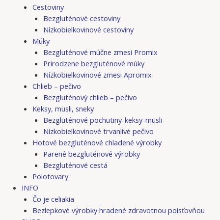
Cestoviny
Bezgluténové cestoviny
Nízkobielkovinové cestoviny
Múky
Bezgluténové múčne zmesi Promix
Prirodzene bezgluténové múky
Nízkobielkovinové zmesi Apromix
Chlieb – pečivo
Bezgluténový chlieb – pečivo
Keksy, müsli, sneky
Bezgluténové pochutiny-keksy-müsli
Nízkobielkovinové trvanlivé pečivo
Hotové bezgluténové chladené výrobky
Parené bezgluténové výrobky
Bezgluténové cestá
Polotovary
INFO
Čo je celiakia
Bezlepkové výrobky hradené zdravotnou poisťovňou