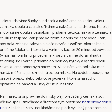
Tekvicu zbavíme šupky a jadierok a nakrájame na kocky. Mrkvu,
zemiaky, cibuľu a cesnak očistíme a nakrájame na drobno. Na oleji
si opražíme cibuľu s cesnakom, pridáme tekvicu, mrkvu a zemiaky a
chvíľu restujeme. Zalejeme vývarom a doplníme ešte vodou tak,
aby bola zelenina zakrytá a niečo navyše. Osolíme, okoreníme a
pridáme štipku karí korenia a varíme v kuchte 20 minút od zovretia
(v normálnom hrnci privedieme k varu a varíme do zmäknutia
zeleniny). Po uvarení pridáme do polievky bylinky a všetko spolu
rozmixujeme ponorným mixérom. Ak sa nám zdá polievka moc
hustá, môžeme ju rozriediť trochou mlieka. Na ozdobu použijeme
píniové oriešky alebo tekvicové jadierka, ktoré si na sucho
opražíme na panvici a lístky čerstvej bazalky.
Na hrianky si pripravíme do misky olej, pretlačený cesnak a soľ.
Všetko spolu zmiešame a štetcom tým potrieme
bezlepkový chlieb
Linsi
z každej strany. Poukladáme na plech vystlaný papierom na