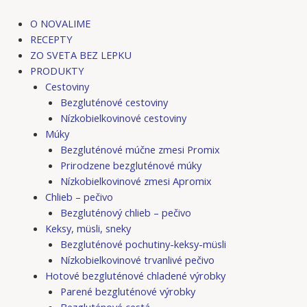
Preskočiť
na
O NOVALIME
obsah
RECEPTY
ZO SVETA BEZ LEPKU
PRODUKTY
Cestoviny
Bezgluténové cestoviny
Nízkobielkovinové cestoviny
Múky
Bezgluténové múčne zmesi Promix
Prirodzene bezgluténové múky
Nízkobielkovinové zmesi Apromix
Chlieb – pečivo
Bezgluténový chlieb – pečivo
Keksy, müsli, sneky
Bezgluténové pochutiny-keksy-müsli
Nízkobielkovinové trvanlivé pečivo
Hotové bezgluténové chladené výrobky
Parené bezgluténové výrobky