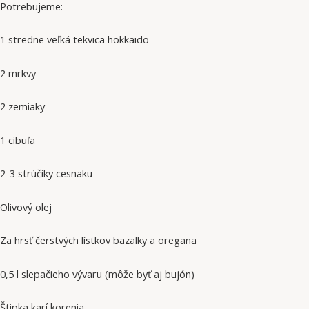
Potrebujeme:
1 stredne veľká tekvica hokkaido
2 mrkvy
2 zemiaky
1 cibuľa
2-3 strúčiky cesnaku
Olivový olej
Za hrsť čerstvých lístkov bazalky a oregana
0,5 l slepačieho vývaru (môže byť aj bujón)
Štipka karí korenia