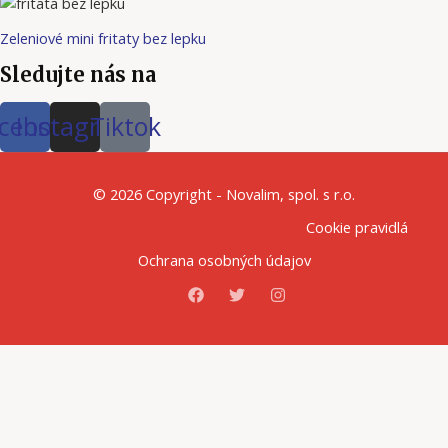
Zeleniové mini fritaty bez lepku
Sledujte nás na
cebook
Instagram
Tiktok
© 2026 Copyright - Novalim, spol. s r.o.
Cookie pravidlá
Ochrana osobných údajov