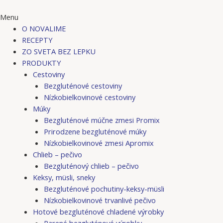
Menu
O NOVALIME
RECEPTY
ZO SVETA BEZ LEPKU
PRODUKTY
Cestoviny
Bezgluténové cestoviny
Nízkobielkovinové cestoviny
Múky
Bezgluténové múčne zmesi Promix
Prirodzene bezgluténové múky
Nízkobielkovinové zmesi Apromix
Chlieb – pečivo
Bezgluténový chlieb – pečivo
Keksy, müsli, sneky
Bezgluténové pochutiny-keksy-müsli
Nízkobielkovinové trvanlivé pečivo
Hotové bezgluténové chladené výrobky
Parené bezgluténové výrobky