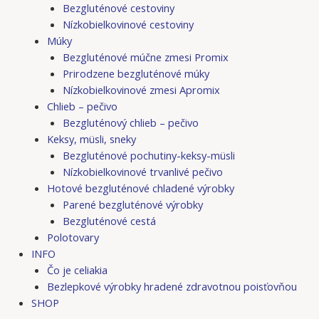
Bezgluténové cestoviny
Nízkobielkovinové cestoviny
Múky
Bezgluténové múčne zmesi Promix
Prirodzene bezgluténové múky
Nízkobielkovinové zmesi Apromix
Chlieb – pečivo
Bezgluténový chlieb – pečivo
Keksy, müsli, sneky
Bezgluténové pochutiny-keksy-müsli
Nízkobielkovinové trvanlivé pečivo
Hotové bezgluténové chladené výrobky
Parené bezgluténové výrobky
Bezgluténové cestá
Polotovary
INFO
Čo je celiakia
Bezlepkové výrobky hradené zdravotnou poisťovňou
SHOP