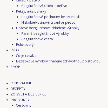
Bezgluténový chlieb – pečivo
Keksy, müsli, sneky
Bezgluténové pochutiny-keksy-müsli
Nízkobielkovinové trvanlivé pečivo
Hotové bezgluténové chladené výrobky
Parené bezgluténové výrobky
Bezgluténové cestá
Polotovary
INFO
Čo je celiakia
Bezlepkové výrobky hradené zdravotnou poisťovňou
SHOP
O NOVALIME
RECEPTY
ZO SVETA BEZ LEPKU
PRODUKTY
Cestoviny