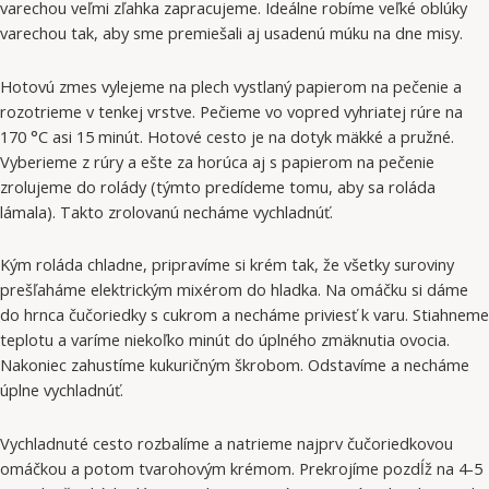
varechou veľmi zľahka zapracujeme. Ideálne robíme veľké oblúky
varechou tak, aby sme premiešali aj usadenú múku na dne misy.
Hotovú zmes vylejeme na plech vystlaný papierom na pečenie a
rozotrieme v tenkej vrstve. Pečieme vo vopred vyhriatej rúre na
170 °C asi 15 minút. Hotové cesto je na dotyk mäkké a pružné.
Vyberieme z rúry a ešte za horúca aj s papierom na pečenie
zrolujeme do rolády (týmto predídeme tomu, aby sa roláda
lámala). Takto zrolovanú necháme vychladnúť.
Kým roláda chladne, pripravíme si krém tak, že všetky suroviny
prešľaháme elektrickým mixérom do hladka. Na omáčku si dáme
do hrnca čučoriedky s cukrom a necháme priviesť k varu. Stiahneme
teplotu a varíme niekoľko minút do úplného zmäknutia ovocia.
Nakoniec zahustíme kukuričným škrobom. Odstavíme a necháme
úplne vychladnúť.
Vychladnuté cesto rozbalíme a natrieme najprv čučoriedkovou
omáčkou a potom tvarohovým krémom. Prekrojíme pozdĺž na 4-5