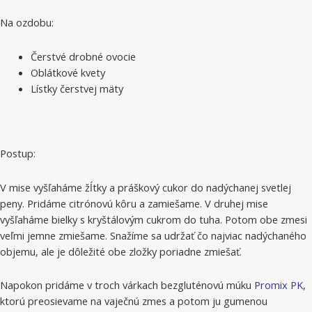
Na ozdobu:
Čerstvé drobné ovocie
Oblátkové kvety
Lístky čerstvej mäty
Postup:
V mise vyšľaháme žĺtky a práškový cukor do nadýchanej svetlej
peny. Pridáme citrónovú kôru a zamiešame. V druhej mise
vyšľaháme bielky s kryštálovým cukrom do tuha. Potom obe zmesi
veľmi jemne zmiešame. Snažíme sa udržať čo najviac nadýchaného
objemu, ale je dôležité obe zložky poriadne zmiešať.
Napokon pridáme v troch várkach bezgluténovú múku
Promix PK
,
ktorú preosievame na vaječnú zmes a potom ju gumenou