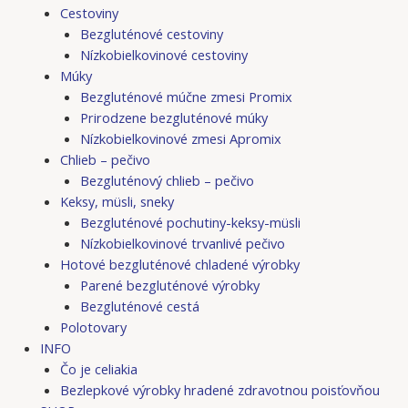
Cestoviny
Bezgluténové cestoviny
Nízkobielkovinové cestoviny
Múky
Bezgluténové múčne zmesi Promix
Prirodzene bezgluténové múky
Nízkobielkovinové zmesi Apromix
Chlieb – pečivo
Bezgluténový chlieb – pečivo
Keksy, müsli, sneky
Bezgluténové pochutiny-keksy-müsli
Nízkobielkovinové trvanlivé pečivo
Hotové bezgluténové chladené výrobky
Parené bezgluténové výrobky
Bezgluténové cestá
Polotovary
INFO
Čo je celiakia
Bezlepkové výrobky hradené zdravotnou poisťovňou