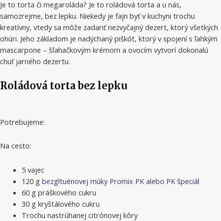
Je to torta či megaroláda? Je to roládová torta a u nás,
samozrejme, bez lepku. Niekedy je fajn byť v kuchyni trochu
kreatívny, vtedy sa môže zadariť nezvyčajný dezert, ktorý všetkých
ohúri. Jeho základom je nadýchaný piškót, ktorý v spojení s ľahkým
mascarpone – šľahačkovým krémom a ovocím vytvorí dokonalú
chuť jarného dezertu.
Roládová torta bez lepku
Potrebujeme:
Na cesto:
5 vajec
120 g
bezgltuénovej múky Promix PK alebo PK špeciál
60 g práškového cukru
30 g kryštálového cukru
Trochu nastrúhanej citrónovej kôry