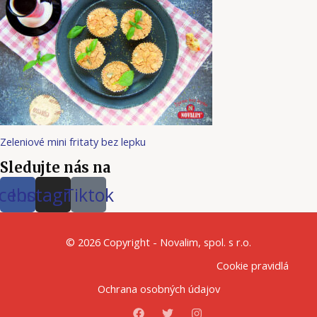
Zeleniové mini fritaty bez lepku
Sledujte nás na
cebook
Instagram
Tiktok
© 2026 Copyright - Novalim, spol. s r.o.
Cookie pravidlá
Ochrana osobných údajov