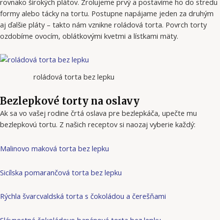
rovnako širokých plátov. Zrolujeme prvý a postavíme ho do stredu
formy alebo tácky na tortu. Postupne napájame jeden za druhým
aj ďalšie pláty – takto nám vznikne roládová torta. Povrch torty
ozdobíme ovocím, oblátkovými kvetmi a lístkami mäty.
roládová torta bez lepku
Bezlepkové torty na oslavy
Ak sa vo vašej rodine črtá oslava pre bezlepkáča, upečte mu
bezlepkovú tortu. Z našich receptov si naozaj vyberie každý:
Malinovo maková torta bez lepku
Sicílska pomarančová torta bez lepku
Rýchla švarcvaldská torta s čokoládou a čerešňami
Slávnostná čokoládovo banánová torta bez lepku