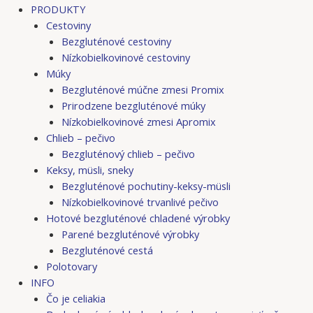
PRODUKTY
Cestoviny
Bezgluténové cestoviny
Nízkobielkovinové cestoviny
Múky
Bezgluténové múčne zmesi Promix
Prirodzene bezgluténové múky
Nízkobielkovinové zmesi Apromix
Chlieb – pečivo
Bezgluténový chlieb – pečivo
Keksy, müsli, sneky
Bezgluténové pochutiny-keksy-müsli
Nízkobielkovinové trvanlivé pečivo
Hotové bezgluténové chladené výrobky
Parené bezgluténové výrobky
Bezgluténové cestá
Polotovary
INFO
Čo je celiakia