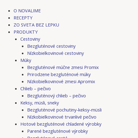
Preskočiť
Post
na
navigation
O NOVALIME
obsah
RECEPTY
ZO SVETA BEZ LEPKU
PRODUKTY
Cestoviny
Bezgluténové cestoviny
Nízkobielkovinové cestoviny
Múky
Bezgluténové múčne zmesi Promix
Prirodzene bezgluténové múky
Nízkobielkovinové zmesi Apromix
Chlieb – pečivo
Bezgluténový chlieb – pečivo
Keksy, müsli, sneky
Bezgluténové pochutiny-keksy-müsli
Nízkobielkovinové trvanlivé pečivo
Hotové bezgluténové chladené výrobky
Parené bezgluténové výrobky