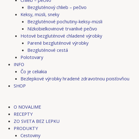
Bezgluténový chlieb – pečivo
Keksy, müsli, sneky
Bezgluténové pochutiny-keksy-müsli
Nízkobielkovinové trvanlivé pečivo
Hotové bezgluténové chladené výrobky
Parené bezgluténové výrobky
Bezgluténové cestá
Polotovary
INFO
Čo je celiakia
Bezlepkové výrobky hradené zdravotnou poisťovňou
SHOP
O NOVALIME
RECEPTY
ZO SVETA BEZ LEPKU
PRODUKTY
Cestoviny