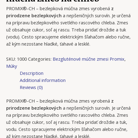
PROMIX®-CH – bezlepková múčna zmes vyrobená
z
prirodzene bezlepkových
a nepšeničných surovín. Je určená
na prípravu bezlepkového svetlého rascového chleba. Zmes
už obsahuje cukor, soľ aj rascu. Treba pridať droždie a tuk
(vodu). Cesto spracujeme elektrickým šľahačom alebo ručne,
až kým nezostane hladké, ťahavé a lesklé.
SKU:
1000
Categories:
Bezgluténové múčne zmesi Promix
,
Múky
Description
Additional information
Reviews (0)
PROMIX®-CH – bezlepková múčna zmes vyrobená
z
prirodzene bezlepkových
a nepšeničných surovín. Je určená
na prípravu bezlepkového svetlého rascového chleba. Zmes
už obsahuje cukor, soľ aj rascu. Treba pridať droždie a tuk,
vodu. Cesto spracujeme elektrickým šľahačom alebo ručne,
až kým nezostane hladké, ťahavé a lesklé.