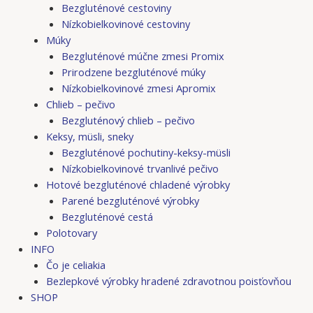
Bezgluténové cestoviny
Nízkobielkovinové cestoviny
Múky
Bezgluténové múčne zmesi Promix
Prirodzene bezgluténové múky
Nízkobielkovinové zmesi Apromix
Chlieb – pečivo
Bezgluténový chlieb – pečivo
Keksy, müsli, sneky
Bezgluténové pochutiny-keksy-müsli
Nízkobielkovinové trvanlivé pečivo
Hotové bezgluténové chladené výrobky
Parené bezgluténové výrobky
Bezgluténové cestá
Polotovary
INFO
Čo je celiakia
Bezlepkové výrobky hradené zdravotnou poisťovňou
SHOP