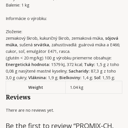
Balenie: 1 kg
Informácie o výrobku:
Zloženie:
zemiakový škrob, kukuričný škrob, zemiaková múka,
sójová
múka
, sušená
srvátka
, zahusťovadlá: guárová múka a E466;
cukor, soľ, emulgátor E471, rasca.
(glutén < 20 mg/kg) 100 g výrobku priemerne obsahuje:
Energetická hodnota:
1579 kJ, 372 kcal;
Tuky:
1,5 g z toho
0,08 g nasýtené mastné kyseliny;
Sacharidy:
87,3 g z toho
3,0 g cukry;
Vláknina:
1,9 g;
Bielkoviny:
1,4 g;
Soľ:
1,55 g;
Weight
1.04 kg
Reviews
There are no reviews yet.
Be the first to review “PROMIX-CH,