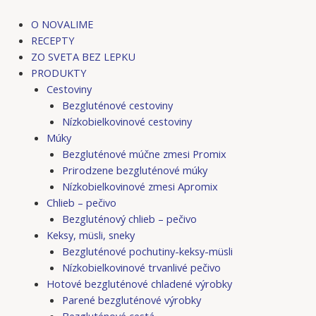
Preskočiť
na
O NOVALIME
obsah
RECEPTY
ZO SVETA BEZ LEPKU
PRODUKTY
Cestoviny
Bezgluténové cestoviny
Nízkobielkovinové cestoviny
Múky
Bezgluténové múčne zmesi Promix
Prirodzene bezgluténové múky
Nízkobielkovinové zmesi Apromix
Chlieb – pečivo
Bezgluténový chlieb – pečivo
Keksy, müsli, sneky
Bezgluténové pochutiny-keksy-müsli
Nízkobielkovinové trvanlivé pečivo
Hotové bezgluténové chladené výrobky
Parené bezgluténové výrobky