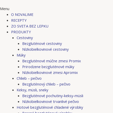
Menu
O NOVALIME
RECEPTY
ZO SVETA BEZ LEPKU
PRODUKTY
Cestoviny
Bezgluténové cestoviny
Nízkobielkovinové cestoviny
Múky
Bezgluténové múčne zmesi Promix
Prirodzene bezgluténové múky
Nízkobielkovinové zmesi Apromix
Chlieb – pečivo
Bezgluténový chlieb – pečivo
Keksy, müsli, sneky
Bezgluténové pochutiny-keksy-müsli
Nízkobielkovinové trvanlivé pečivo
Hotové bezgluténové chladené výrobky
Parené bezgluténové výrobky