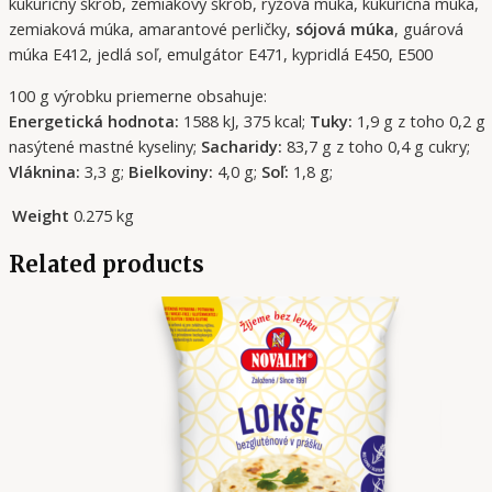
kukuričný škrob, zemiakový škrob, ryžová múka, kukuričná múka,
zemiaková múka, amarantové perličky,
sójová múka
, guárová
múka E412, jedlá soľ, emulgátor E471, kypridlá E450, E500
100 g výrobku priemerne obsahuje:
Energetická hodnota:
1588 kJ, 375 kcal;
Tuky:
1,9 g z toho 0,2 g
nasýtené mastné kyseliny;
Sacharidy:
83,7 g z toho 0,4 g cukry;
Vláknina:
3,3 g;
Bielkoviny:
4,0 g;
Soľ:
1,8 g;
Weight
0.275 kg
Related products