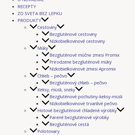
RECEPTY
ZO SVETA BEZ LEPKU
PRODUKTY
Cestoviny
Bezgluténové cestoviny
Nízkobielkovinové cestoviny
Múky
Bezgluténové múčne zmesi Promix
Prirodzene bezgluténové múky
Nízkobielkovinové zmesi Apromix
Chlieb – pečivo
Bezgluténový chlieb – pečivo
Keksy, müsli, sneky
Bezgluténové pochutiny-keksy-müsli
Nízkobielkovinové trvanlivé pečivo
Hotové bezgluténové chladené výrobky
Parené bezgluténové výrobky
Bezgluténové cestá
Polotovary