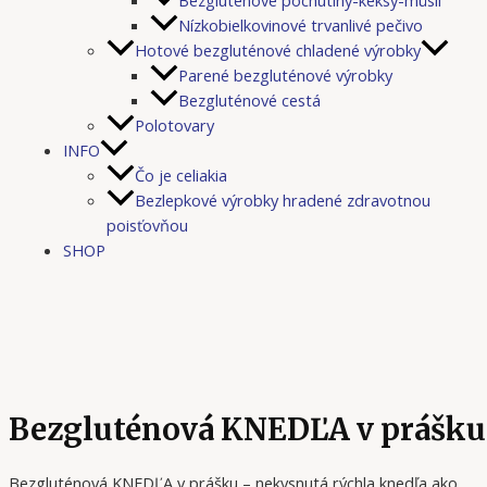
Bezgluténové pochutiny-keksy-müsli
Nízkobielkovinové trvanlivé pečivo
Hotové bezgluténové chladené výrobky
Parené bezgluténové výrobky
Bezgluténové cestá
Polotovary
INFO
Čo je celiakia
Bezlepkové výrobky hradené zdravotnou
poisťovňou
SHOP
Bezgluténová KNEDĽA v prášku
Bezgluténová KNEDĽA v prášku – nekysnutá rýchla knedľa ako