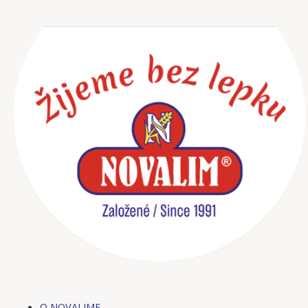
Preskočiť
na
obsah
O NOVALIME