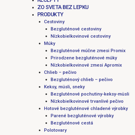
ZO SVETA BEZ LEPKU
PRODUKTY
Cestoviny
Bezgluténové cestoviny
Nízkobielkovinové cestoviny
Múky
Bezgluténové múčne zmesi Promix
Prirodzene bezgluténové múky
Nízkobielkovinové zmesi Apromix
Chlieb – pečivo
Bezgluténový chlieb – pečivo
Keksy, müsli, sneky
Bezgluténové pochutiny-keksy-müsli
Nízkobielkovinové trvanlivé pečivo
Hotové bezgluténové chladené výrobky
Parené bezgluténové výrobky
Bezgluténové cestá
Polotovary