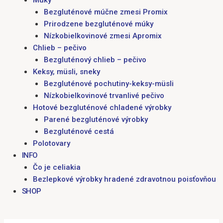
Múky
Bezgluténové múčne zmesi Promix
Prirodzene bezgluténové múky
Nízkobielkovinové zmesi Apromix
Chlieb – pečivo
Bezgluténový chlieb – pečivo
Keksy, müsli, sneky
Bezgluténové pochutiny-keksy-müsli
Nízkobielkovinové trvanlivé pečivo
Hotové bezgluténové chladené výrobky
Parené bezgluténové výrobky
Bezgluténové cestá
Polotovary
INFO
Čo je celiakia
Bezlepkové výrobky hradené zdravotnou poisťovňou
SHOP