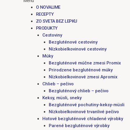
Menu
O NOVALIME
RECEPTY
ZO SVETA BEZ LEPKU
PRODUKTY
Cestoviny
Bezgluténové cestoviny
Nízkobielkovinové cestoviny
Múky
Bezgluténové múčne zmesi Promix
Prirodzene bezgluténové múky
Nízkobielkovinové zmesi Apromix
Chlieb – pečivo
Bezgluténový chlieb – pečivo
Keksy, müsli, sneky
Bezgluténové pochutiny-keksy-müsli
Nízkobielkovinové trvanlivé pečivo
Hotové bezgluténové chladené výrobky
Parené bezgluténové výrobky