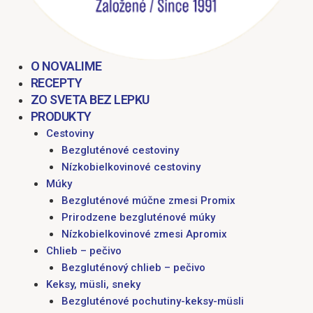
O NOVALIME
RECEPTY
ZO SVETA BEZ LEPKU
PRODUKTY
Cestoviny
Bezgluténové cestoviny
Nízkobielkovinové cestoviny
Múky
Bezgluténové múčne zmesi Promix
Prirodzene bezgluténové múky
Nízkobielkovinové zmesi Apromix
Chlieb – pečivo
Bezgluténový chlieb – pečivo
Keksy, müsli, sneky
Bezgluténové pochutiny-keksy-müsli