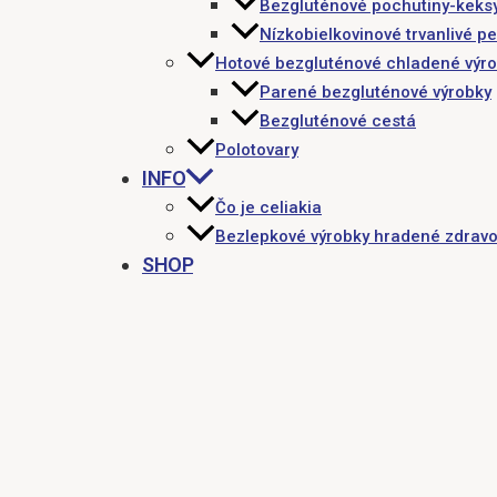
Bezgluténové pochutiny-keks
Nízkobielkovinové trvanlivé pe
Hotové bezgluténové chladené výr
Parené bezgluténové výrobky
Bezgluténové cestá
Polotovary
INFO
Čo je celiakia
Bezlepkové výrobky hradené zdravo
SHOP