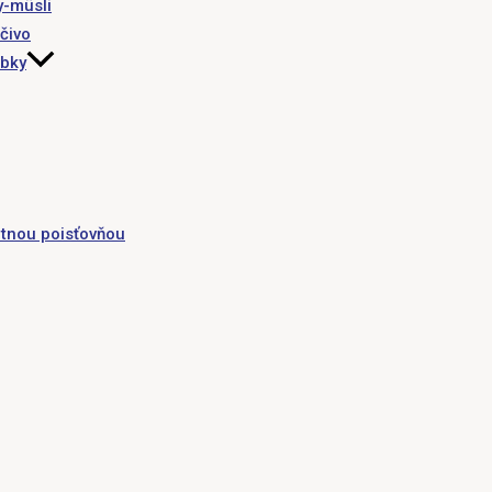
y-müsli
čivo
obky
tnou poisťovňou