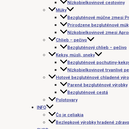
Nízkobielkovinové cestoviny
Múky
Bezgluténové múčne zmesi P
Prirodzene bezgluténové múk
Nízkobielkovinové zmesi Apr
Chlieb – pečivo
Bezgluténový chlieb – pečivo
Keksy, müsli, sneky
Bezgluténové pochutiny-keks
Nízkobielkovinové trvanlivé pe
Hotové bezgluténové chladené výr
Parené bezgluténové výrobky
Bezgluténové cestá
Polotovary
INFO
Čo je celiakia
Bezlepkové výrobky hradené zdravo