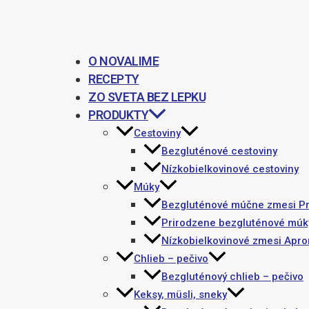
O NOVALIME
RECEPTY
ZO SVETA BEZ LEPKU
PRODUKTY
Cestoviny
Bezgluténové cestoviny
Nízkobielkovinové cestoviny
Múky
Bezgluténové múčne zmesi P
Prirodzene bezgluténové múk
Nízkobielkovinové zmesi Apr
Chlieb – pečivo
Bezgluténový chlieb – pečivo
Keksy, müsli, sneky