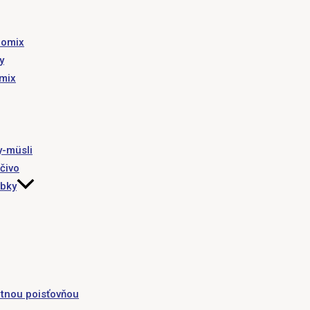
romix
y
omix
y-müsli
čivo
obky
tnou poisťovňou