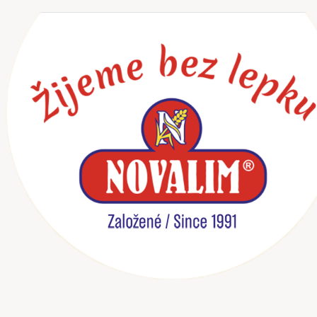
Preskočiť
na
obsah