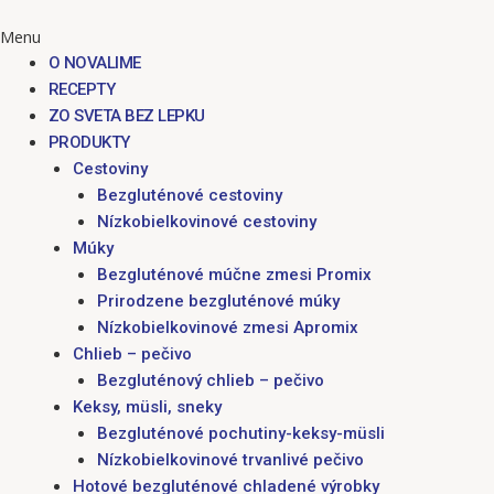
Menu
O NOVALIME
RECEPTY
ZO SVETA BEZ LEPKU
PRODUKTY
Cestoviny
Bezgluténové cestoviny
Nízkobielkovinové cestoviny
Múky
Bezgluténové múčne zmesi Promix
Prirodzene bezgluténové múky
Nízkobielkovinové zmesi Apromix
Chlieb – pečivo
Bezgluténový chlieb – pečivo
Keksy, müsli, sneky
Bezgluténové pochutiny-keksy-müsli
Nízkobielkovinové trvanlivé pečivo
Hotové bezgluténové chladené výrobky