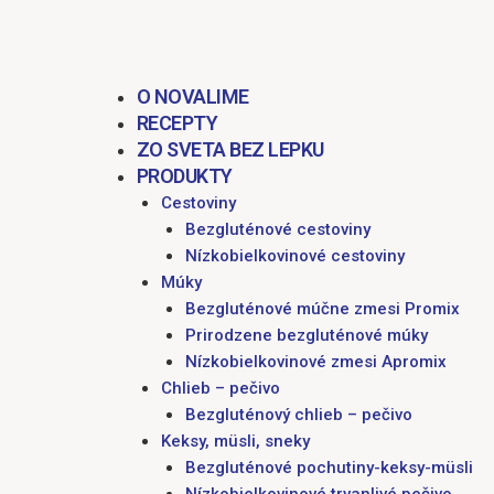
obsah
O NOVALIME
RECEPTY
ZO SVETA BEZ LEPKU
PRODUKTY
Cestoviny
Bezgluténové cestoviny
Nízkobielkovinové cestoviny
Múky
Bezgluténové múčne zmesi Promix
Prirodzene bezgluténové múky
Nízkobielkovinové zmesi Apromix
Chlieb – pečivo
Bezgluténový chlieb – pečivo
Keksy, müsli, sneky
Bezgluténové pochutiny-keksy-müsli