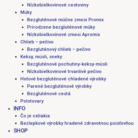
Nízkobielkovinové cestoviny
Múky
Bezgluténové múčne zmesi Promix
Prirodzene bezgluténové múky
Nízkobielkovinové zmesi Apromix
Chlieb – pečivo
Bezgluténový chlieb – pečivo
Keksy, müsli, sneky
Bezgluténové pochutiny-keksy-müsli
Nízkobielkovinové trvanlivé pečivo
Hotové bezgluténové chladené výrobky
Parené bezgluténové výrobky
Bezgluténové cestá
Polotovary
INFO
Čo je celiakia
Bezlepkové výrobky hradené zdravotnou poisťovňou
SHOP