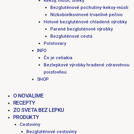
Keksy, müsli, sneky
Bezgluténové pochutiny-keksy-müsli
Nízkobielkovinové trvanlivé pečivo
Hotové bezgluténové chladené výrobky
Parené bezgluténové výrobky
Bezgluténové cestá
Polotovary
INFO
Čo je celiakia
Bezlepkové výrobky hradené zdravotnou
poisťovňou
SHOP
O NOVALIME
RECEPTY
ZO SVETA BEZ LEPKU
PRODUKTY
Cestoviny
Bezgluténové cestoviny