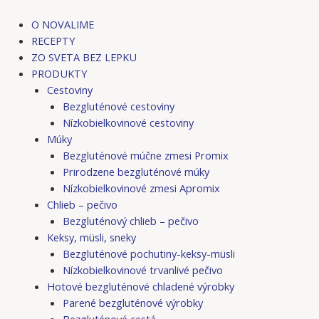
Preskočiť
Post
na
navigation
O NOVALIME
obsah
RECEPTY
ZO SVETA BEZ LEPKU
PRODUKTY
Cestoviny
Bezgluténové cestoviny
Nízkobielkovinové cestoviny
Múky
Bezgluténové múčne zmesi Promix
Prirodzene bezgluténové múky
Nízkobielkovinové zmesi Apromix
Chlieb – pečivo
Bezgluténový chlieb – pečivo
Keksy, müsli, sneky
Bezgluténové pochutiny-keksy-müsli
Nízkobielkovinové trvanlivé pečivo
Hotové bezgluténové chladené výrobky
Parené bezgluténové výrobky