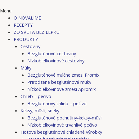
Menu
O NOVALIME
RECEPTY
ZO SVETA BEZ LEPKU
PRODUKTY
Cestoviny
Bezgluténové cestoviny
Nízkobielkovinové cestoviny
Múky
Bezgluténové múčne zmesi Promix
Prirodzene bezgluténové múky
Nízkobielkovinové zmesi Apromix
Chlieb – pečivo
Bezgluténový chlieb – pečivo
Keksy, müsli, sneky
Bezgluténové pochutiny-keksy-müsli
Nízkobielkovinové trvanlivé pečivo
Hotové bezgluténové chladené výrobky
Parené bezgluténové výrobky