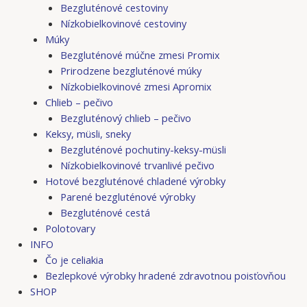
Bezgluténové cestoviny
Nízkobielkovinové cestoviny
Múky
Bezgluténové múčne zmesi Promix
Prirodzene bezgluténové múky
Nízkobielkovinové zmesi Apromix
Chlieb – pečivo
Bezgluténový chlieb – pečivo
Keksy, müsli, sneky
Bezgluténové pochutiny-keksy-müsli
Nízkobielkovinové trvanlivé pečivo
Hotové bezgluténové chladené výrobky
Parené bezgluténové výrobky
Bezgluténové cestá
Polotovary
INFO
Čo je celiakia
Bezlepkové výrobky hradené zdravotnou poisťovňou
SHOP