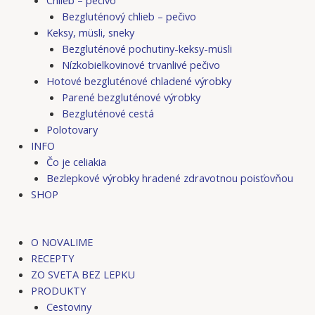
Bezgluténový chlieb – pečivo
Keksy, müsli, sneky
Bezgluténové pochutiny-keksy-müsli
Nízkobielkovinové trvanlivé pečivo
Hotové bezgluténové chladené výrobky
Parené bezgluténové výrobky
Bezgluténové cestá
Polotovary
INFO
Čo je celiakia
Bezlepkové výrobky hradené zdravotnou poisťovňou
SHOP
O NOVALIME
RECEPTY
ZO SVETA BEZ LEPKU
PRODUKTY
Cestoviny