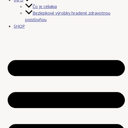
Čo je celiakia
Bezlepkové výrobky hradené zdravotnou
poisťovňou
SHOP