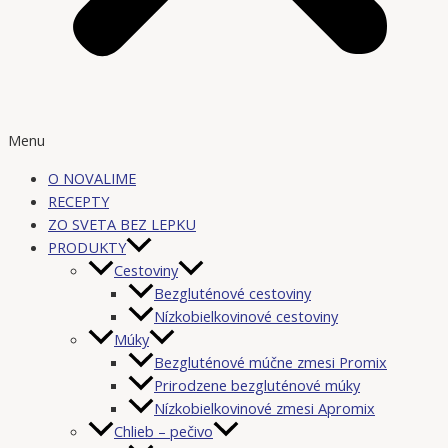
Menu
O NOVALIME
RECEPTY
ZO SVETA BEZ LEPKU
PRODUKTY
Cestoviny
Bezgluténové cestoviny
Nízkobielkovinové cestoviny
Múky
Bezgluténové múčne zmesi Promix
Prirodzene bezgluténové múky
Nízkobielkovinové zmesi Apromix
Chlieb – pečivo