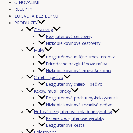
O NOVALIME
RECEPTY
ZO SVETA BEZ LEPKU
PRODUKTY
Cestoviny
Bezgluténové cestoviny
Nízkobielkovinové cestoviny
Múky
Bezgluténové múčne zmesi Promix
Prirodzene bezgluténové múky
Nízkobielkovinové zmesi Apromix
Chlieb – pečivo
Bezgluténový chlieb – pečivo
Keksy, müsli, sneky
Bezgluténové pochutiny-keksy-müsli
Nízkobielkovinové trvanlivé pečivo
Hotové bezgluténové chladené výrobky
Parené bezgluténové výrobky
Bezgluténové cestá
Polotovary