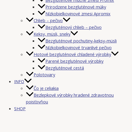
Prirodzene bezgluténové múky
Nízkobielkovinové zmesi Apromix
Chlieb – pečivo
Bezgluténový chlieb – pečivo
Keksy, müsli, sneky
Bezgluténové pochutiny-keksy-müsli
Nízkobielkovinové trvanlivé pečivo
Hotové bezgluténové chladené výrobky
Parené bezgluténové výrobky
Bezgluténové cestá
Polotovary
INFO
Čo je celiakia
Bezlepkové výrobky hradené zdravotnou
poisťovňou
SHOP