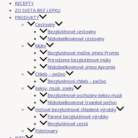
RECEPTY
ZO SVETA BEZ LEPKU
PRODUKTY
Cestoviny
Bezgluténové cestoviny
Nízkobielkovinové cestoviny
Múky
Bezgluténové múčne zmesi Promix
Prirodzene bezgluténové múky
Nízkobielkovinové zmesi Apromix
Chlieb – pečivo
Bezgluténový chlieb – pečivo
Keksy, müsli, sneky
Bezgluténové pochutiny-keksy-müsli
Nízkobielkovinové trvanlivé pečivo
Hotové bezgluténové chladené výrobky
Parené bezgluténové výrobky
Bezgluténové cestá
Polotovary
INFO