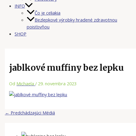
INFO
Čo je celiakia
Bezlepkové výrobky hradené zdravotnou
poisťovňou
SHOP
jablkové muffiny bez lepku
Od
Michaela
/
29. novembra 2023
←
Predchádzajúci Médiá