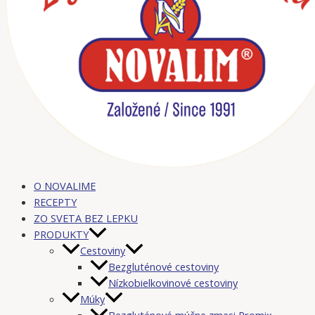
O NOVALIME
RECEPTY
ZO SVETA BEZ LEPKU
PRODUKTY
Cestoviny
Bezgluténové cestoviny
Nízkobielkovinové cestoviny
Múky
Bezgluténové múčne zmesi Promix