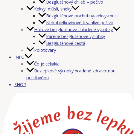
Bezgluténový chlieb – pečivo
Keksy, müsli, sneky
Bezgluténové pochutiny-keksy-müsli
Nízkobielkovinové trvanlivé pečivo
Hotové bezgluténové chladené výrobky
Parené bezgluténové výrobky
Bezgluténové cestá
Polotovary
INFO
Čo je celiakia
Bezlepkové výrobky hradené zdravotnou
poisťovňou
SHOP