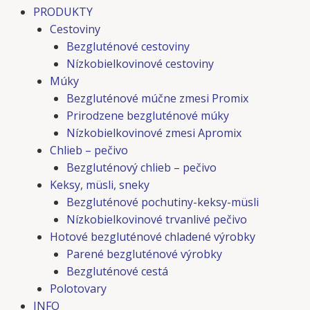
PRODUKTY
Cestoviny
Bezgluténové cestoviny
Nízkobielkovinové cestoviny
Múky
Bezgluténové múčne zmesi Promix
Prirodzene bezgluténové múky
Nízkobielkovinové zmesi Apromix
Chlieb – pečivo
Bezgluténový chlieb – pečivo
Keksy, müsli, sneky
Bezgluténové pochutiny-keksy-müsli
Nízkobielkovinové trvanlivé pečivo
Hotové bezgluténové chladené výrobky
Parené bezgluténové výrobky
Bezgluténové cestá
Polotovary
INFO