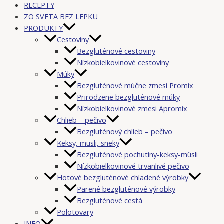
RECEPTY
ZO SVETA BEZ LEPKU
PRODUKTY
Cestoviny
Bezgluténové cestoviny
Nízkobielkovinové cestoviny
Múky
Bezgluténové múčne zmesi Promix
Prirodzene bezgluténové múky
Nízkobielkovinové zmesi Apromix
Chlieb – pečivo
Bezgluténový chlieb – pečivo
Keksy, müsli, sneky
Bezgluténové pochutiny-keksy-müsli
Nízkobielkovinové trvanlivé pečivo
Hotové bezgluténové chladené výrobky
Parené bezgluténové výrobky
Bezgluténové cestá
Polotovary
INFO