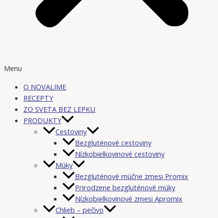
Menu
O NOVALIME
RECEPTY
ZO SVETA BEZ LEPKU
PRODUKTY
Cestoviny
Bezgluténové cestoviny
Nízkobielkovinové cestoviny
Múky
Bezgluténové múčne zmesi Promix
Prirodzene bezgluténové múky
Nízkobielkovinové zmesi Apromix
Chlieb – pečivo