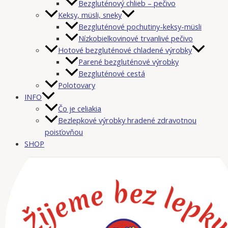
Bezgluténový chlieb – pečivo
Keksy, müsli, sneky
Bezgluténové pochutiny-keksy-müsli
Nízkobielkovinové trvanlivé pečivo
Hotové bezgluténové chladené výrobky
Parené bezgluténové výrobky
Bezgluténové cestá
Polotovary
INFO
Čo je celiakia
Bezlepkové výrobky hradené zdravotnou
poisťovňou
SHOP