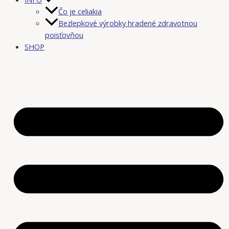
Čo je celiakia
Bezlepkové výrobky hradené zdravotnou
poisťovňou
SHOP