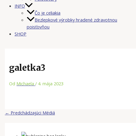
INFO
Čo je celiakia
Bezlepkové výrobky hradené zdravotnou
poisťovňou
SHOP
galetka3
Od
Michaela
/
4. mája 2023
←
Predchádzajúci Médiá