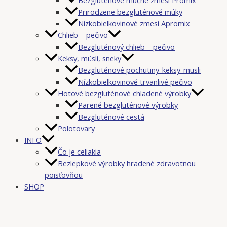
Prirodzene bezgluténové múky
Nízkobielkovinové zmesi Apromix
Chlieb – pečivo
Bezgluténový chlieb – pečivo
Keksy, müsli, sneky
Bezgluténové pochutiny-keksy-müsli
Nízkobielkovinové trvanlivé pečivo
Hotové bezgluténové chladené výrobky
Parené bezgluténové výrobky
Bezgluténové cestá
Polotovary
INFO
Čo je celiakia
Bezlepkové výrobky hradené zdravotnou
poisťovňou
SHOP