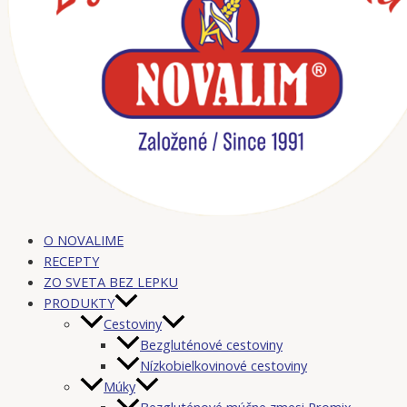
O NOVALIME
RECEPTY
ZO SVETA BEZ LEPKU
PRODUKTY
Cestoviny
Bezgluténové cestoviny
Nízkobielkovinové cestoviny
Múky
Bezgluténové múčne zmesi Promix