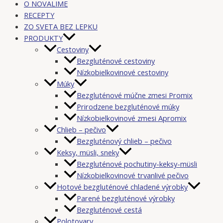
O NOVALIME
RECEPTY
ZO SVETA BEZ LEPKU
PRODUKTY
Cestoviny
Bezgluténové cestoviny
Nízkobielkovinové cestoviny
Múky
Bezgluténové múčne zmesi Promix
Prirodzene bezgluténové múky
Nízkobielkovinové zmesi Apromix
Chlieb – pečivo
Bezgluténový chlieb – pečivo
Keksy, müsli, sneky
Bezgluténové pochutiny-keksy-müsli
Nízkobielkovinové trvanlivé pečivo
Hotové bezgluténové chladené výrobky
Parené bezgluténové výrobky
Bezgluténové cestá
Polotovary